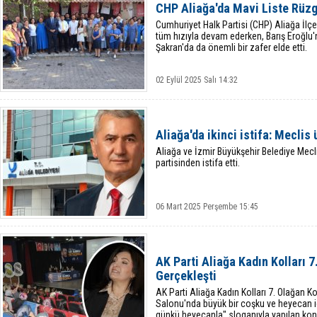
CHP Aliağa'da Mavi Liste Rüzg
Cumhuriyet Halk Partisi (CHP) Aliağa İlç
tüm hızıyla devam ederken, Barış Eroğlu'n
Şakran'da da önemli bir zafer elde etti.
02 Eylül 2025 Salı 14:32
Aliağa'da ikinci istifa: Meclis
Aliağa ve İzmir Büyükşehir Belediye Mec
partisinden istifa etti.
06 Mart 2025 Perşembe 15:45
AK Parti Aliağa Kadın Kolları 
Gerçekleşti
AK Parti Aliağa Kadın Kolları 7. Olağan K
Salonu'nda büyük bir coşku ve heyecan içi
günkü heyecanla" sloganıyla yapılan kong