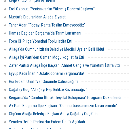
Kırgöz: "Az Laf Çok İş Ürettik"
Erol Özobut: "Yenişakran’ın Yükseliş Dönemi Başlıyor"
Mustafa Erduran'dan Aliağa Ziyareti
Taner Acar: “Foçayı Ranta Teslim Etmeyeceğiz”
Hamza Dağ’dan Bergama’da Tarım Lansmanı
Foça CHP İlçe Yönetimi Toplu İstifa Etti
Aliağa'da Cumhur İttifakı Belediye Meclisi Üyeleri Belli Oldu!
Aliağa İyi Parti'den Osman Moğulkoç İstifa Etti
Zafer Partisi Aliağa İlçe Başkanı Ahmet Cengiz ve Yönetimi İstifa Etti
Eyyüp Kadir İnan: "Ustalık dönemi Bergama’da!
Hür Erdem Ünal: 'Var Gücümle Çalışacağım'
Çağatay Güç: "Aliağayı Hep Birlikte Kazanacağız"
Bergama'da “Cumhur İttifakı Teşkilat Buluşması" Programı Düzenlendi
Ak Parti Bergama İlçe Başkanı: "Cumhurbaşkanımızın kararı emirdir"
Chp'nin Aliağa Belediye Başkan Adayı Çağatay Güç Oldu
Yeniden Refah Partisi Hür Erdem Ünal'ı Açıkladı