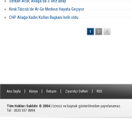
Serkan Acar, Aliağa'da 3. kez aday
Kınık Tdiosb’de Ar-Ge Merkezi Hayata Geçiyor
CHP Aliağa Kadın Kolları Başkanı belli oldu
1
2
|
|
|
|
Ana Sayfa
Künye
İletişim
Ziyaretçi Defteri
RSS
Tüm Hakları Saklıdır © 2004
| İzinsiz ve kaynak gösterilmeden yayınlanamaz.
Tel : 0533 557 8894