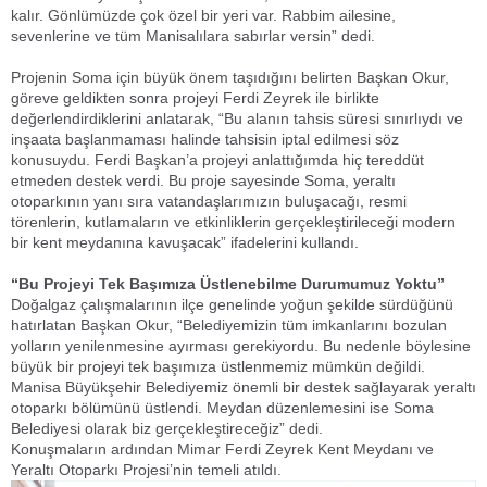
kalır. Gönlümüzde çok özel bir yeri var. Rabbim ailesine,
sevenlerine ve tüm Manisalılara sabırlar versin” dedi.
Projenin Soma için büyük önem taşıdığını belirten Başkan Okur,
göreve geldikten sonra projeyi Ferdi Zeyrek ile birlikte
değerlendirdiklerini anlatarak, “Bu alanın tahsis süresi sınırlıydı ve
inşaata başlanmaması halinde tahsisin iptal edilmesi söz
konusuydu. Ferdi Başkan’a projeyi anlattığımda hiç tereddüt
etmeden destek verdi. Bu proje sayesinde Soma, yeraltı
otoparkının yanı sıra vatandaşlarımızın buluşacağı, resmi
törenlerin, kutlamaların ve etkinliklerin gerçekleştirileceği modern
bir kent meydanına kavuşacak” ifadelerini kullandı.
“Bu Projeyi Tek Başımıza Üstlenebilme Durumumuz Yoktu”
Doğalgaz çalışmalarının ilçe genelinde yoğun şekilde sürdüğünü
hatırlatan Başkan Okur, “Belediyemizin tüm imkanlarını bozulan
yolların yenilenmesine ayırması gerekiyordu. Bu nedenle böylesine
büyük bir projeyi tek başımıza üstlenmemiz mümkün değildi.
Manisa Büyükşehir Belediyemiz önemli bir destek sağlayarak yeraltı
otoparkı bölümünü üstlendi. Meydan düzenlemesini ise Soma
Belediyesi olarak biz gerçekleştireceğiz” dedi.
Konuşmaların ardından Mimar Ferdi Zeyrek Kent Meydanı ve
Yeraltı Otoparkı Projesi’nin temeli atıldı.