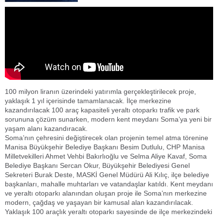
100 milyon liranın üzerindeki yatırımla gerçekleştirilecek proje,
yaklaşık 1 yıl içerisinde tamamlanacak. İlçe merkezine
kazandırılacak 100 araç kapasiteli yeraltı otoparkı trafik ve park
sorununa çözüm sunarken, modern kent meydanı Soma’ya yeni bir
yaşam alanı kazandıracak.
Soma’nın çehresini değiştirecek olan projenin temel atma törenine
Manisa Büyükşehir Belediye Başkanı Besim Dutlulu, CHP Manisa
Milletvekilleri Ahmet Vehbi Bakırlıoğlu ve Selma Aliye Kavaf, Soma
Belediye Başkanı Sercan Okur, Büyükşehir Belediyesi Genel
Sekreteri Burak Deste, MASKİ Genel Müdürü Ali Kılıç, ilçe belediye
başkanları, mahalle muhtarları ve vatandaşlar katıldı. Kent meydanı
ve yeraltı otoparkı alanından oluşan proje ile Soma’nın merkezine
modern, çağdaş ve yaşayan bir kamusal alan kazandırılacak.
Yaklaşık 100 araçlık yeraltı otoparkı sayesinde de ilçe merkezindeki