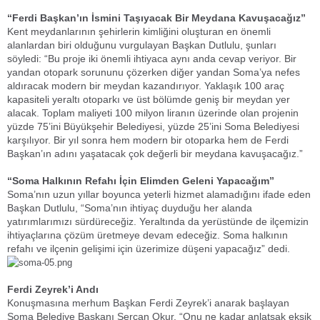
“Ferdi Başkan’ın İsmini Taşıyacak Bir Meydana Kavuşacağız”
Kent meydanlarının şehirlerin kimliğini oluşturan en önemli
alanlardan biri olduğunu vurgulayan Başkan Dutlulu, şunları
söyledi: “Bu proje iki önemli ihtiyaca aynı anda cevap veriyor. Bir
yandan otopark sorununu çözerken diğer yandan Soma’ya nefes
aldıracak modern bir meydan kazandırıyor. Yaklaşık 100 araç
kapasiteli yeraltı otoparkı ve üst bölümde geniş bir meydan yer
alacak. Toplam maliyeti 100 milyon liranın üzerinde olan projenin
yüzde 75’ini Büyükşehir Belediyesi, yüzde 25’ini Soma Belediyesi
karşılıyor. Bir yıl sonra hem modern bir otoparka hem de Ferdi
Başkan’ın adını yaşatacak çok değerli bir meydana kavuşacağız.”
“Soma Halkının Refahı İçin Elimden Geleni Yapacağım”
Soma’nın uzun yıllar boyunca yeterli hizmet alamadığını ifade eden
Başkan Dutlulu, “Soma’nın ihtiyaç duyduğu her alanda
yatırımlarımızı sürdüreceğiz. Yeraltında da yerüstünde de ilçemizin
ihtiyaçlarına çözüm üretmeye devam edeceğiz. Soma halkının
refahı ve ilçenin gelişimi için üzerimize düşeni yapacağız” dedi.
Ferdi Zeyrek’i Andı
Konuşmasına merhum Başkan Ferdi Zeyrek’i anarak başlayan
Soma Belediye Başkanı Sercan Okur, “Onu ne kadar anlatsak eksik