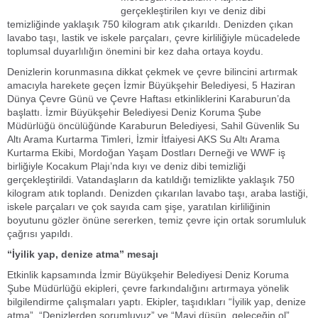
gerçekleştirilen kıyı ve deniz dibi
temizliğinde yaklaşık 750 kilogram atık çıkarıldı. Denizden çıkan
lavabo taşı, lastik ve iskele parçaları, çevre kirliliğiyle mücadelede
toplumsal duyarlılığın önemini bir kez daha ortaya koydu.
Denizlerin korunmasına dikkat çekmek ve çevre bilincini artırmak
amacıyla harekete geçen İzmir Büyükşehir Belediyesi, 5 Haziran
Dünya Çevre Günü ve Çevre Haftası etkinliklerini Karaburun’da
başlattı. İzmir Büyükşehir Belediyesi Deniz Koruma Şube
Müdürlüğü öncülüğünde Karaburun Belediyesi, Sahil Güvenlik Su
Altı Arama Kurtarma Timleri, İzmir İtfaiyesi AKS Su Altı Arama
Kurtarma Ekibi, Mordoğan Yaşam Dostları Derneği ve WWF iş
birliğiyle Kocakum Plajı’nda kıyı ve deniz dibi temizliği
gerçekleştirildi. Vatandaşların da katıldığı temizlikte yaklaşık 750
kilogram atık toplandı. Denizden çıkarılan lavabo taşı, araba lastiği,
iskele parçaları ve çok sayıda cam şişe, yaratılan kirliliğinin
boyutunu gözler önüne sererken, temiz çevre için ortak sorumluluk
çağrısı yapıldı.
“İyilik yap, denize atma” mesajı
Etkinlik kapsamında İzmir Büyükşehir Belediyesi Deniz Koruma
Şube Müdürlüğü ekipleri, çevre farkındalığını artırmaya yönelik
bilgilendirme çalışmaları yaptı. Ekipler, taşıdıkları “İyilik yap, denize
atma”, “Denizlerden sorumluyuz” ve “Mavi düşün, geleceğin ol”