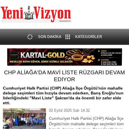
SON DAKİKA
KATEGORİLER
CHP ALİAĞA'DA MAVİ LİSTE RÜZGARI DEVAM
EDİYOR
Cumhuriyet Halk Partisi (CHP) Aliağa İlçe Örgütü'nün mahalle
delege seçimleri tüm hızıyla devam ederken, Barış Eroğlu'nun
liderliğindeki "Mavi Liste" Şakran'da da önemli bir zafer elde
etti.
02 Eylül 2025 Salı 14:32
Cumhuriyet Halk Partisi (CHP) Aliağa İlçe
Örgütü'nün mahalle delege seçimleri tüm