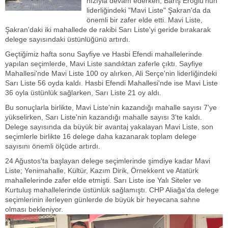
hızıyla devam ederken, Barış Eroğlu'nun
liderliğindeki "Mavi Liste" Şakran'da da
önemli bir zafer elde etti. Mavi Liste,
Şakran'daki iki mahallede de rakibi Sarı Liste'yi geride bırakarak
delege sayısındaki üstünlüğünü artırdı.
Geçtiğimiz hafta sonu Sayfiye ve Hasbi Efendi mahallelerinde
yapılan seçimlerde, Mavi Liste sandıktan zaferle çıktı. Sayfiye
Mahallesi'nde Mavi Liste 100 oy alırken, Ali Serçe'nin liderliğindeki
Sarı Liste 56 oyda kaldı. Hasbi Efendi Mahallesi'nde ise Mavi Liste
36 oyla üstünlük sağlarken, Sarı Liste 21 oy aldı.
Bu sonuçlarla birlikte, Mavi Liste'nin kazandığı mahalle sayısı 7'ye
yükselirken, Sarı Liste'nin kazandığı mahalle sayısı 3'te kaldı.
Delege sayısında da büyük bir avantaj yakalayan Mavi Liste, son
seçimlerle birlikte 16 delege daha kazanarak toplam delege
sayısını önemli ölçüde artırdı.
24 Ağustos'ta başlayan delege seçimlerinde şimdiye kadar Mavi
Liste; Yenimahalle, Kültür, Kazım Dirik, Örnekkent ve Atatürk
mahallelerinde zafer elde etmişti. Sarı Liste ise Yalı Siteler ve
Kurtuluş mahallelerinde üstünlük sağlamıştı. CHP Aliağa'da delege
seçimlerinin ilerleyen günlerde de büyük bir heyecana sahne
olması bekleniyor.