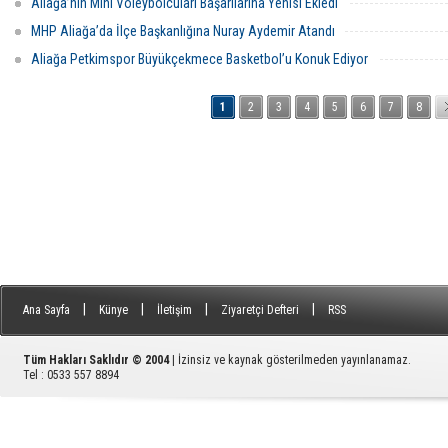
Aliağa’nın Mini Voleybolcuları Başarılarına Yenisi Ekledi
MHP Aliağa’da İlçe Başkanlığına Nuray Aydemir Atandı
Aliağa Petkimspor Büyükçekmece Basketbol’u Konuk Ediyor
1
2
3
4
5
6
7
8
|
|
|
|
Ana Sayfa
Künye
İletişim
Ziyaretçi Defteri
RSS
Tüm Hakları Saklıdır © 2004
| İzinsiz ve kaynak gösterilmeden yayınlanamaz.
Tel : 0533 557 8894