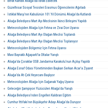
Berat Kandili Aliağa’da İdrak Edilecek
Güzelhisar Sosyal Tesisleri Erasmus Öğrencilerini Ağırladı
İstiklal Marşı’nın Kabulünün 101.Yıl Dönümü Aliağa’da Kutlandı
Aliağa Belediyesi Mart Ayı Meclisinin İkinci Birleşimi Yapıldı
Meteorolojiden Aliağa İçin Fırtına ve Zirai Don Uyarısı
Aliağa Belediyesi Mart Ayı Olağan Meclisi Toplandı
Aliağa Belediyesi Mart Ayı Olağan Meclisi Toplanıyor
Meteorolojiden Bölgemiz İçin Fırtına Uyarısı
Mavi Bayraklı Ağapark’ta Oltalar Yarıştı
Aliağa’da Çoraklar OSB Jandarma Karakolu’nun Açılışı Yapıldı
Aliağa Esnaf Odası Yönetiminden Başkan Serkan Acar’a Ziyaret
Aliağa’da At-Çek Heyecanı Başlıyor
Meteorolojiden Aliağa İçin Sağanak Yağış Uyarısı
Geleceğin Şampiyon Yüzücüleri Aliağa’da Yarıştı
Aliağa Belediyesi’nden Engelleri Kaldıran Eğitim
Cumhur İttifakı'nın Büyükşehir Adayı Aliağa'da Duruyor