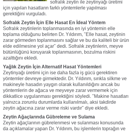
sofralık zeytin ile zeytinyağı üretimi
için yapılan hasatların farklı yöntemlerle yapılması
gerektiğini vurguladı.
Sofralık Zeytin İçin Elle Hasat En İdeal Yöntem
Sofralık zeytinlerin toplanmasında en iyi yöntemin elle
toplama olduğunu belirten Dr. Yıldırım, "Elle hasat, zeytinin
zarar görmeden toplanmasını sağlar ve bu da kaliteli bir ürün
elde edilmesine yol açar" dedi. Sofralık zeytinlerin, meyve
bütünlüğünü koruyarak toplanmasının, bozulma riskini
azalttığını ekledi.
Yağlık Zeytin İçin Alternatif Hasat Yöntemleri
Zeytinyağı üretimi için ise daha fazla iş gücü gerektiren
yöntemler devreye girmektedir. Dr. Yıldırım, sırıkla silkme ve
makineyle hasadın yaygın olarak kullanıldığını ancak bu
yöntemlerin de ağaca ve meyveye zarar vermemek için
dikkatlice uygulanması gerektiğini söyledi. "Makine hasatları
yalnızca zorunlu durumlarda kullanılmalı, aksi takdirde
zeytin ağacına zarar verme riski vardır" diye ekledi.
Zeytin Ağaçlarında Gübreleme ve Sulama
Zeytin ağaçlarının gübrelenmesi ve sulanması konusunda
da açıklamalar yapan Dr. Yıldırım, bu işlemlerin toprağın ve