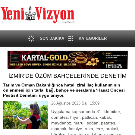
SON DAKİKA
KATEGORİLER
İZMİR’DE ÜZÜM BAHÇELERİNDE DENETİM
Tarım ve Orman Bakanlığınca hatalı zirai ilaç kullanımının
önlenmesi için tarla, bağ, bahçe ve seralarda ‘Hasat Öncesi
Pestisit Denetimi uygulanıyor.
26 Ağustos 2025 Salı 15:09
Uygulama kapsamında 81 İlde biber,
domates, hıyar, patlıcan, kabak,
maydanoz, marul, soğan, patates,
ıspanak, fasulye, roka, tere, brokoli,
börülce, karnabahar, lahana, enginar,