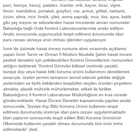
pazı, bamya, havuç, patates, mantar, erik, kayısı, kiraz, vişne,
limon, mandalina, portakal, greyfurt, nar, armut, şeftali, nektarin,
üzüm, elma, incir, fındık, çilek, asma yaprağı, muz, kivi, ayva, kekik
gibi yaş meyve ve sebzelerden hasat öncesinde alınan numuneler
Bakanlığa bağlı Gıda Kontrol Laboratuvarlarında analiz ediliyor.
Analiz sonucunda uygunsuzluk tespit edilmesi durumunda idari
para cezası ve/veya ürün imhası işlemleri uygulanıyor.
İzmir’de üzümde hasat öncesi numune alımı sırasında açıklama
yapan İzmir Tarım ve Orman İl Müdürü Mustafa Şahin hasat öncesi
pestisit denetimi için yetkilendirilen Kontrol Görevlilerinin numuneleri
aldığını belirterek ”Kontrol Görevlisi bitkisel üretimde yasaklı,
tavsiye dışı veya hatalı bitki koruma ürünü kullanımını denetlemek
amacıyla üretim yerinin tamamını temsil edecek şekilde değişik
yerlerinden ve farklı bitkilerden tesadüfen seçilen ürünleri poşetlere
almakta, plastik mühürle mühürlemekte, etiketi ile birlikte
Bakanlığımız İl Kontrol Laboratuvar Müdürlüğüne en kısa sürede
göndermektedir. Hasat Öncesi Denetim kapsamında yapılan analiz
sonucunda; Tavsiye dışı Bitki Koruma Ürünü kullanımı tespit
edilmesi durumunda üreticiye idari para cezası uygulanmaktadır.
İdari yaptırım sonrasında tespit edilen Bitki Koruma Ürününün
Ülkemizde kullanımı yasaklı olması durumunda tüm ürün imha
edilmektedir” dedi.