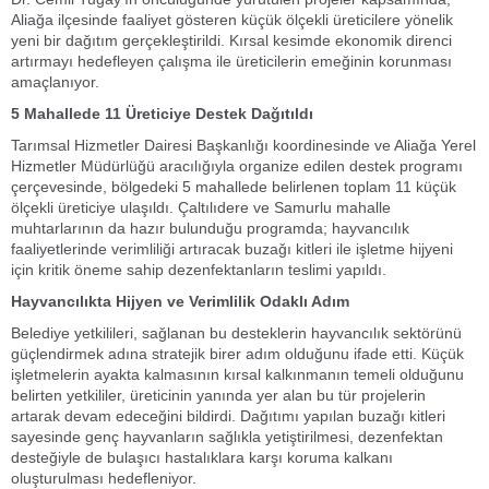
Aliağa ilçesinde faaliyet gösteren küçük ölçekli üreticilere yönelik
yeni bir dağıtım gerçekleştirildi. Kırsal kesimde ekonomik direnci
artırmayı hedefleyen çalışma ile üreticilerin emeğinin korunması
amaçlanıyor.
5 Mahallede 11 Üreticiye Destek Dağıtıldı
Tarımsal Hizmetler Dairesi Başkanlığı koordinesinde ve Aliağa Yerel
Hizmetler Müdürlüğü aracılığıyla organize edilen destek programı
çerçevesinde, bölgedeki 5 mahallede belirlenen toplam 11 küçük
ölçekli üreticiye ulaşıldı. Çaltılıdere ve Samurlu mahalle
muhtarlarının da hazır bulunduğu programda; hayvancılık
faaliyetlerinde verimliliği artıracak buzağı kitleri ile işletme hijyeni
için kritik öneme sahip dezenfektanların teslimi yapıldı.
Hayvancılıkta Hijyen ve Verimlilik Odaklı Adım
Belediye yetkilileri, sağlanan bu desteklerin hayvancılık sektörünü
güçlendirmek adına stratejik birer adım olduğunu ifade etti. Küçük
işletmelerin ayakta kalmasının kırsal kalkınmanın temeli olduğunu
belirten yetkililer, üreticinin yanında yer alan bu tür projelerin
artarak devam edeceğini bildirdi. Dağıtımı yapılan buzağı kitleri
sayesinde genç hayvanların sağlıkla yetiştirilmesi, dezenfektan
desteğiyle de bulaşıcı hastalıklara karşı koruma kalkanı
oluşturulması hedefleniyor.