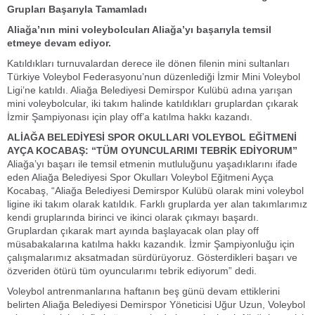
Grupları Başarıyla Tamamladı
Aliağa’nın mini voleybolcuları Aliağa’yı başarıyla temsil
etmeye devam ediyor.
Katıldıkları turnuvalardan derece ile dönen filenin mini sultanları
Türkiye Voleybol Federasyonu’nun düzenlediği İzmir Mini Voleybol
Ligi’ne katıldı. Aliağa Belediyesi Demirspor Kulübü adına yarışan
mini voleybolcular, iki takım halinde katıldıkları gruplardan çıkarak
İzmir Şampiyonası için play off’a katılma hakkı kazandı.
ALİAĞA BELEDİYESİ SPOR OKULLARI VOLEYBOL EĞİTMENİ
AYÇA KOCABAŞ: “TÜM OYUNCULARIMI TEBRİK EDİYORUM”
Aliağa’yı başarı ile temsil etmenin mutluluğunu yaşadıklarını ifade
eden Aliağa Belediyesi Spor Okulları Voleybol Eğitmeni Ayça
Kocabaş, “Aliağa Belediyesi Demirspor Kulübü olarak mini voleybol
ligine iki takım olarak katıldık. Farklı gruplarda yer alan takımlarımız
kendi gruplarında birinci ve ikinci olarak çıkmayı başardı.
Gruplardan çıkarak mart ayında başlayacak olan play off
müsabakalarına katılma hakkı kazandık. İzmir Şampiyonluğu için
çalışmalarımız aksatmadan sürdürüyoruz. Gösterdikleri başarı ve
özveriden ötürü tüm oyuncularımı tebrik ediyorum” dedi.
Voleybol antrenmanlarına haftanın beş günü devam ettiklerini
belirten Aliağa Belediyesi Demirspor Yöneticisi Uğur Uzun, Voleybol