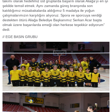
takımı olarak hedefimiz üst gruplarda başarılı olarak Aliağa’yı en iyi
şekilde temsil etmek. Aynı zamanda güreş branşında son
katıldığımız müsabakalarda aldığımız 5 madalya ile yoğun
çalışmalarımızın karşılığını alıyoruz. Spora ve sporcuya verdiği
destekten ötürü Aliağa Belediye Başkanımız Serkan Acar başta
olmak üzere başarılarda emeği olan herkese teşekkür ediyorum”
dedi.
// EGE BASIN GRUBU