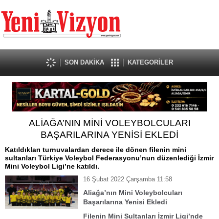
SON DAKİKA
KATEGORİLER
ALİAĞA’NIN MİNİ VOLEYBOLCULARI
BAŞARILARINA YENİSİ EKLEDİ
Katıldıkları turnuvalardan derece ile dönen filenin mini
sultanları Türkiye Voleybol Federasyonu’nun düzenlediği İzmir
Mini Voleybol Ligi’ne katıldı.
16 Şubat 2022 Çarşamba 11:58
Aliağa’nın Mini Voleybolcuları
Başarılarına Yenisi Ekledi
Filenin Mini Sultanları İzmir Ligi’nde