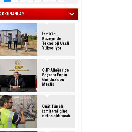
K OKUNANLAR
İzmir'in
Kuzeyinde
Teknoloji Üssü
Yükseliyor
CHP Aliağa İlçe
Başkanı Engin
Gündüz'den
Meclis
Üyelerine İstifa
Çağrısı
Onat Tüneli
İzmir trafiğine
nefes aldıracak