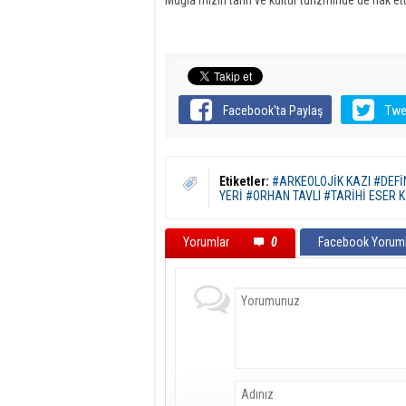
Muğla'mızın tarih ve kültür turizminde de hak etti
Facebook'ta Paylaş
Twe
Etiketler:
#ARKEOLOJİK KAZI #DEFİ
YERİ #ORHAN TAVLI #TARİHİ ESER 
Yorumlar
0
Facebook Yoruml