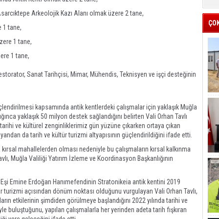
 Asarcıktepe Arkeolojik Kazı Alanı olmak üzere 2 tane,
ÇO
e 1 tane,
zere 1 tane,
ere 1 tane,
estorator, Sanat Tarihçisi, Mimar, Mühendis, Teknisyen ve işçi desteğinin
üçlendirilmesi kapsamında antik kentlerdeki çalışmalar için yaklaşık Muğla
ğınca yaklaşık 50 milyon destek sağlandığını belirten Vali Orhan Tavlı
tarihi ve kültürel zenginliklerimiz gün yüzüne çıkarken ortaya çıkan
yandan da tarih ve kültür turizmi altyapısının güçlendirildiğini ifade etti.
ın kırsal mahallelerden olması nedeniyle bu çalışmaların kırsal kalkınma
lı, Muğla Valiliği Yatırım İzleme ve Koordinasyon Başkanlığının
şi Emine Erdoğan Hanımefendinin Stratonikeia antik kentini 2019
tür turizmi açısından dönüm noktası olduğunu vurgulayan Vali Orhan Tavlı,
ların etkilerinin şimdiden görülmeye başlandığını 2022 yılında tarihi ve
iyle buluştuğunu, yapılan çalışmalarla her yerinden adeta tarih fışkıran