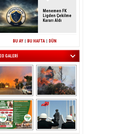
Menemen FK
Ligden Çekilme
Kararı Aldı
BU AY
|
BU HAFTA
|
DÜN
EO GALERİ
liağa ‘da  otluk 
Aliağa'nın Ciğerleri 
alanda çıkan 
Yandı
yangın evlere 
sıçramadan 
söndürüldü
ÖNAL TARIM 
Aliağa'da Polis 