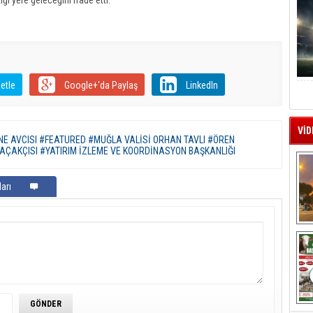
ği yere geleceğini ifade etti.
etle
Google+'da Paylaş
LinkedIn
VİD
NE AVCISI #FEATURED #MUĞLA VALİSİ ORHAN TAVLI #ÖREN
KAÇAKÇISI #YATIRIM İZLEME VE KOORDİNASYON BAŞKANLIĞI
arı
A