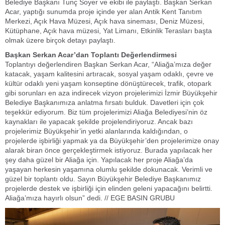
Belediye Başkanı Tunç Soyer ve ekibi ile paylaştı. Başkan Serkan
Acar, yaptığı sunumda proje içinde yer alan Antik Kent Tanıtım
Merkezi, Açık Hava Müzesi, Açık hava sineması, Deniz Müzesi,
Kütüphane, Açık hava müzesi, Yat Limanı, Etkinlik Terasları başta
olmak üzere birçok detayı paylaştı.
Başkan Serkan Acar’dan Toplantı Değerlendirmesi
Toplantıyı değerlendiren Başkan Serkan Acar, “Aliağa’mıza değer
katacak, yaşam kalitesini artıracak, sosyal yaşam odaklı, çevre ve
kültür odaklı yeni yaşam konseptine dönüştürecek, trafik, otopark
gibi sorunları en aza indirecek vizyon projelerimizi İzmir Büyükşehir
Belediye Başkanımıza anlatma fırsatı bulduk. Davetleri için çok
teşekkür ediyorum. Biz tüm projelerimizi Aliağa Belediyesi’nin öz
kaynakları ile yapacak şekilde projelendiriyoruz. Ancak bazı
projelerimiz Büyükşehir’in yetki alanlarında kaldığından, o
projelerde işbirliği yapmak ya da Büyükşehir’den projelerimize onay
alarak biran önce gerçekleştirmek istiyoruz. Burada yapılacak her
şey daha güzel bir Aliağa için. Yapılacak her proje Aliağa’da
yaşayan herkesin yaşamına olumlu şekilde dokunacak. Verimli ve
güzel bir toplantı oldu. Sayın Büyükşehir Belediye Başkanımız
projelerde destek ve işbirliği için elinden geleni yapacağını belirtti.
Aliağa’mıza hayırlı olsun” dedi. // EGE BASIN GRUBU