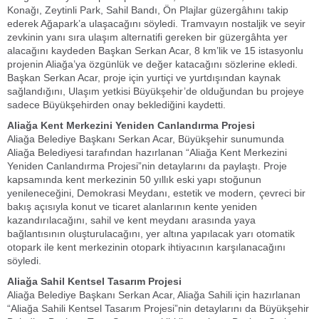
Konağı, Zeytinli Park, Sahil Bandı, Ön Plajlar güzergâhını takip
ederek Ağapark’a ulaşacağını söyledi. Tramvayın nostaljik ve seyir
zevkinin yanı sıra ulaşım alternatifi gereken bir güzergâhta yer
alacağını kaydeden Başkan Serkan Acar, 8 km’lik ve 15 istasyonlu
projenin Aliağa’ya özgünlük ve değer katacağını sözlerine ekledi.
Başkan Serkan Acar, proje için yurtiçi ve yurtdışından kaynak
sağlandığını, Ulaşım yetkisi Büyükşehir’de olduğundan bu projeye
sadece Büyükşehirden onay beklediğini kaydetti.
Aliağa Kent Merkezini Yeniden Canlandırma Projesi
Aliağa Belediye Başkanı Serkan Acar, Büyükşehir sunumunda
Aliağa Belediyesi tarafından hazırlanan “Aliağa Kent Merkezini
Yeniden Canlandırma Projesi”nin detaylarını da paylaştı. Proje
kapsamında kent merkezinin 50 yıllık eski yapı stoğunun
yenileneceğini, Demokrasi Meydanı, estetik ve modern, çevreci bir
bakış açısıyla konut ve ticaret alanlarının kente yeniden
kazandırılacağını, sahil ve kent meydanı arasında yaya
bağlantısının oluşturulacağını, yer altına yapılacak yarı otomatik
otopark ile kent merkezinin otopark ihtiyacının karşılanacağını
söyledi.
Aliağa Sahil Kentsel Tasarım Projesi
Aliağa Belediye Başkanı Serkan Acar, Aliağa Sahili için hazırlanan
“Aliağa Sahili Kentsel Tasarım Projesi”nin detaylarını da Büyükşehir