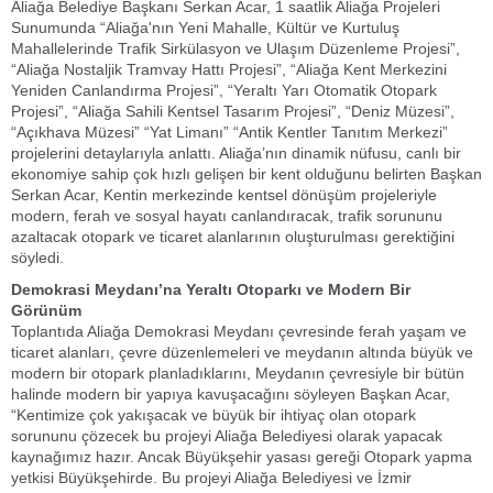
Aliağa Belediye Başkanı Serkan Acar, 1 saatlik Aliağa Projeleri
Sunumunda “Aliağa'nın Yeni Mahalle, Kültür ve Kurtuluş
Mahallelerinde Trafik Sirkülasyon ve Ulaşım Düzenleme Projesi”,
“Aliağa Nostaljik Tramvay Hattı Projesi”, “Aliağa Kent Merkezini
Yeniden Canlandırma Projesi”, “Yeraltı Yarı Otomatik Otopark
Projesi”, “Aliağa Sahili Kentsel Tasarım Projesi”, “Deniz Müzesi”,
“Açıkhava Müzesi” “Yat Limanı” “Antik Kentler Tanıtım Merkezi”
projelerini detaylarıyla anlattı. Aliağa’nın dinamik nüfusu, canlı bir
ekonomiye sahip çok hızlı gelişen bir kent olduğunu belirten Başkan
Serkan Acar, Kentin merkezinde kentsel dönüşüm projeleriyle
modern, ferah ve sosyal hayatı canlandıracak, trafik sorununu
azaltacak otopark ve ticaret alanlarının oluşturulması gerektiğini
söyledi.
Demokrasi Meydanı’na Yeraltı Otoparkı ve Modern Bir
Görünüm
Toplantıda Aliağa Demokrasi Meydanı çevresinde ferah yaşam ve
ticaret alanları, çevre düzenlemeleri ve meydanın altında büyük ve
modern bir otopark planladıklarını, Meydanın çevresiyle bir bütün
halinde modern bir yapıya kavuşacağını söyleyen Başkan Acar,
“Kentimize çok yakışacak ve büyük bir ihtiyaç olan otopark
sorununu çözecek bu projeyi Aliağa Belediyesi olarak yapacak
kaynağımız hazır. Ancak Büyükşehir yasası gereği Otopark yapma
yetkisi Büyükşehirde. Bu projeyi Aliağa Belediyesi ve İzmir