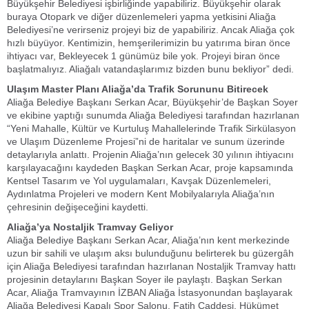
Büyükşehir Belediyesi işbirliğinde yapabiliriz. Büyükşehir olarak
buraya Otopark ve diğer düzenlemeleri yapma yetkisini Aliağa
Belediyesi’ne verirseniz projeyi biz de yapabiliriz. Ancak Aliağa çok
hızlı büyüyor. Kentimizin, hemşerilerimizin bu yatırıma biran önce
ihtiyacı var, Bekleyecek 1 günümüz bile yok. Projeyi biran önce
başlatmalıyız. Aliağalı vatandaşlarımız bizden bunu bekliyor” dedi.
Ulaşım Master Planı Aliağa’da Trafik Sorununu Bitirecek
Aliağa Belediye Başkanı Serkan Acar, Büyükşehir’de Başkan Soyer
ve ekibine yaptığı sunumda Aliağa Belediyesi tarafından hazırlanan
“Yeni Mahalle, Kültür ve Kurtuluş Mahallelerinde Trafik Sirkülasyon
ve Ulaşım Düzenleme Projesi”ni de haritalar ve sunum üzerinde
detaylarıyla anlattı. Projenin Aliağa’nın gelecek 30 yılının ihtiyacını
karşılayacağını kaydeden Başkan Serkan Acar, proje kapsamında
Kentsel Tasarım ve Yol uygulamaları, Kavşak Düzenlemeleri,
Aydınlatma Projeleri ve modern Kent Mobilyalarıyla Aliağa’nın
çehresinin değişeceğini kaydetti.
Aliağa’ya Nostaljik Tramvay Geliyor
Aliağa Belediye Başkanı Serkan Acar, Aliağa’nın kent merkezinde
uzun bir sahili ve ulaşım aksı bulunduğunu belirterek bu güzergâh
için Aliağa Belediyesi tarafından hazırlanan Nostaljik Tramvay hattı
projesinin detaylarını Başkan Soyer ile paylaştı. Başkan Serkan
Acar, Aliağa Tramvayının İZBAN Aliağa İstasyonundan başlayarak
Aliağa Belediyesi Kapalı Spor Salonu, Fatih Caddesi, Hükümet