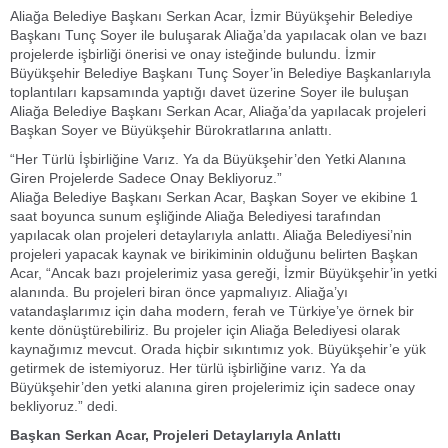
Aliağa Belediye Başkanı Serkan Acar, İzmir Büyükşehir Belediye
Başkanı Tunç Soyer ile buluşarak Aliağa’da yapılacak olan ve bazı
projelerde işbirliği önerisi ve onay isteğinde bulundu. İzmir
Büyükşehir Belediye Başkanı Tunç Soyer’in Belediye Başkanlarıyla
toplantıları kapsamında yaptığı davet üzerine Soyer ile buluşan
Aliağa Belediye Başkanı Serkan Acar, Aliağa’da yapılacak projeleri
Başkan Soyer ve Büyükşehir Bürokratlarına anlattı.
“Her Türlü İşbirliğine Varız. Ya da Büyükşehir’den Yetki Alanına
Giren Projelerde Sadece Onay Bekliyoruz.”
Aliağa Belediye Başkanı Serkan Acar, Başkan Soyer ve ekibine 1
saat boyunca sunum eşliğinde Aliağa Belediyesi tarafından
yapılacak olan projeleri detaylarıyla anlattı. Aliağa Belediyesi’nin
projeleri yapacak kaynak ve birikiminin olduğunu belirten Başkan
Acar, “Ancak bazı projelerimiz yasa gereği, İzmir Büyükşehir’in yetki
alanında. Bu projeleri biran önce yapmalıyız. Aliağa’yı
vatandaşlarımız için daha modern, ferah ve Türkiye’ye örnek bir
kente dönüştürebiliriz. Bu projeler için Aliağa Belediyesi olarak
kaynağımız mevcut. Orada hiçbir sıkıntımız yok. Büyükşehir’e yük
getirmek de istemiyoruz. Her türlü işbirliğine varız. Ya da
Büyükşehir’den yetki alanına giren projelerimiz için sadece onay
bekliyoruz.” dedi.
Başkan Serkan Acar, Projeleri Detaylarıyla Anlattı