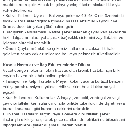
maddelerden gelir. Ancak bu şifayı yanlış tüketim alışkanlıklarıyla
yok edebiliyoruz:
• Bal ve Pekmez Uyarısı: Bal veya pekmez 40–45°C’nin üzerindeki
sıcaklıklarda eklendiğinde içindeki hassas enzimler kaybolur ve
ürün sadece bir şeker yükü haline gelir.
• Bağışıklık Yanılsaması: Rafine şeker eklenen çaylar kan şekerinde
hızlı dalgalanmalara yol açarak bağışıklık sistemini zayıflatabilir ve
iyileşme sürecini uzatabilir.
• Öneri: Çaylar mümkünse şekersiz, tatlandırılacaksa ılık hale
geldikten sonra çok az miktarda bal veya pekmezle tüketilmelidir.
Kronik Hastalar ve İlaç Etkileşimlerine Dikkat
Vücut denge mekanizmaları hassas olan kronik hastalar için bitki
çayları bazen bir tehdit haline gelebilir.
• Tansiyon ve Kalp Hastaları: Meyan kökü, vücutta kortizol benzeri
etki yaparak tansiyonu yükseltebilir ve ritim bozukluklarına yol
açabilir.
• Kan Sulandırıcı Kullananlar: Adaçayı, zencefil, zerdeçal ve yeşil
çay gibi bitkiler kan sulandırıcılarla birlikte tüketildiğinde diş eti veya
burun kanaması gibi kanama risklerini artırabilir.
• Diyabet Hastaları: Tarçın veya aloevera gibi bitkiler, şeker
ilaçlarıyla etkileşime girerek gece saatlerinde tehlikeli olabilecek ani
hipoglisemilere (şeker düşmesi) neden olabilir.