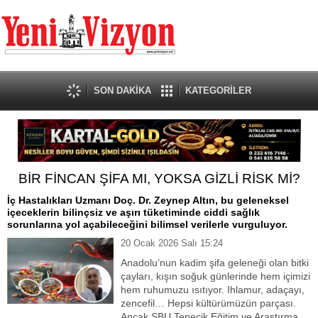
SON DAKİKA
KATEGORİLER
BİR FİNCAN ŞİFA MI, YOKSA GİZLİ RİSK Mİ?
İç Hastalıkları Uzmanı Doç. Dr. Zeynep Altın, bu geleneksel
içeceklerin bilinçsiz ve aşırı tüketiminde ciddi sağlık
sorunlarına yol açabileceğini bilimsel verilerle vurguluyor.
20 Ocak 2026 Salı 15:24
Anadolu’nun kadim şifa geleneği olan bitki
çayları, kışın soğuk günlerinde hem içimizi
hem ruhumuzu ısıtıyor. Ihlamur, adaçayı,
zencefil… Hepsi kültürümüzün parçası.
Ancak SBU Tepecik Eğitim ve Araştırma