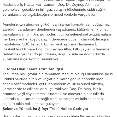
Hastanesi İç Hastalıkları Uzmanı Doç. Dr. Zeynep Altın, bu
geleneksel içeceklerin bilinçsiz ve aşırı tüketiminde ciddi sağlık
sorunlarına yol açabileceğini bilimsel verilerle vurguluyor.
Annelerimizin ateşimiz çıktığında ıhlamur kaynatması, boğazımız
ağrıdığında adaçayı demlemesi yaşadığımız kültürün en kıymetli
parçalarından biri. Ancak modern tıp, bu geleneksel uygulamaların
her birey ve her koşulda aynı derecede güvenli olmayabileceğini
hatırlatıyor. SBÜ Tepecik Eğitim ve Araştırma Hastanesi İç
Hastalıkları Uzmanı Doç. Dr. Zeynep Altın, bitki çaylarını tamamen
reddetmek yerine; doğru bitkinin, doğru kişide ve doğru dozda
kullanılması gerektiğini savunuyor.
“Doğal Olan Zararsızdır” Yanılgısı
Toplumda bitki çaylarının tamamen masum olduğu düşünülse de bu
ürünler vücuda giren ve ilaçlar gibi karaciğer ile böbreklerden
geçen aktif maddeler içerir. Kontrolsüz ve uzun süreli tüketim,
karaciğerde toksik etkiler oluşturabiliyor. Doç. Dr. Altın, klinik
ortamda yeşil çay ekstresi, sinameki ve aloevera gibi bitkilerin
kontrolsüz kullanımına bağlı ciddi karaciğer ve böbrek hasarı
olguları takip ettiklerini vurguluyor.
Şeker ve Yüksek Isı Şifayı “Yük” Haline Getiriyor
Bitki çaylarının asıl faydası içeriğindeki polifenoller ve antioksidan