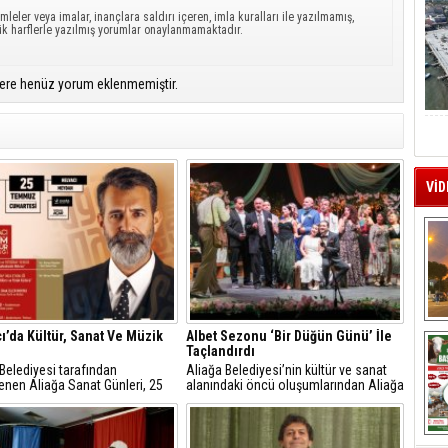
mleler veya imalar, inançlara saldırı içeren, imla kuralları ile yazılmamış,
ük harflerle yazılmış yorumlar onaylanmamaktadır.
ere henüz yorum eklenmemiştir.
VİD
A
ı’da Kültür, Sanat Ve Müzik
Albet Sezonu ‘Bir Düğün Günü’ İle
Taçlandırdı
Belediyesi tarafından
Aliağa Belediyesi’nin kültür ve sanat
enen Aliağa Sanat Günleri, 25
alanındaki öncü oluşumlarından Aliağa
 Cumartesi günü Helvacı’da
Belediye Tiyatrosu (ALBET), Aliağa
nden renkli etkinliklerle devam
Belediyesi Sanatevi (ASEV) yıl sonu
.
etkinlikleri kapsamında sahnelediği “Bir
Düğün Günü” adlı oyunla