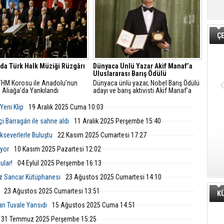
tiyatroseverlere unutulmaz bir gece
yaşattı
Ç
’da Türk Halk Müziği Rüzgârı
Dünyaca Ünlü Yazar Akif Manaf’a
Uluslararası Barış Ödülü
HM Korosu ile Anadolu’nun
Dünyaca ünlü yazar, Nobel Barış Ödülü
i Aliağa’da Yankılandı
adayı ve barış aktivisti Akif Manaf’a
Fransa’da yer alan Uluslararası Barış
Assosiasyonu tarafından 2025 yılı
Yeni Klip
19 Aralık 2025 Cuma 10:03
International Peace Prize Ödülü verildi.
i Barragán ile sahne aldı
11 Aralık 2025 Perşembe 15:40
ikseverlerle Buluştu
22 Kasım 2025 Cumartesi 17:27
iyor
10 Kasım 2025 Pazartesi 12:02
ular!
04 Eylül 2025 Perşembe 16:13
ziz Sancar Kütüphanesi
23 Ağustos 2025 Cumartesi 14:10
23 Ağustos 2025 Cumartesi 13:51
K
dan Tuvale Yansıdı
15 Ağustos 2025 Cuma 14:51
31 Temmuz 2025 Perşembe 15:25