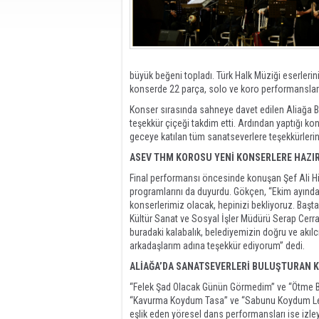
büyük beğeni topladı. Türk Halk Müziği eserleri
konserde 22 parça, solo ve koro performanslarla
Konser sırasında sahneye davet edilen Aliağa B
teşekkür çiçeği takdim etti. Ardından yaptığı k
geceye katılan tüm sanatseverlere teşekkürlerini 
ASEV THM KOROSU YENİ KONSERLERE HAZI
Final performansı öncesinde konuşan Şef Ali H
programlarını da duyurdu. Gökçen, “Ekim ayından
konserlerimiz olacak, hepinizi bekliyoruz. Baş
Kültür Sanat ve Sosyal İşler Müdürü Serap Cer
buradaki kalabalık, belediyemizin doğru ve akılc
arkadaşlarım adına teşekkür ediyorum” dedi.
ALİAĞA’DA SANATSEVERLERİ BULUŞTURAN K
“Felek Şad Olacak Günün Görmedim” ve “Ötme Bül
“Kavurma Koydum Tasa” ve “Sabunu Koydum Leğene
eşlik eden yöresel dans performansları ise izleyi