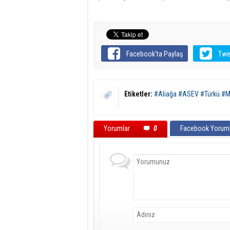
Facebook'ta Paylaş
Twe
Etiketler:
#Aliağa #ASEV #Türkü #M
Yorumlar
0
Facebook Yoruml