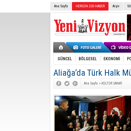
Ana Sayfa
HERGÜN 200 HABER
Arşiv
Si
GÜNCEL
BÖLGESEL
EKONOMİ
PO
Aliağa’da Türk Halk Mü
Ana Sayfa
»
KÜLTÜR SANAT