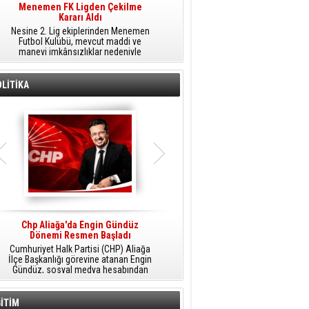
Menemen FK Ligden Çekilme
Furkan Yöntem Aliağa Fk’da
Kararı Aldı
​Aliağa FK, transfer çalışmaları
Nesine 2. Lig ekiplerinden Menemen
kapsamında Sarıyer'den orta saha
Futbol Kulübü, mevcut maddi ve
oyuncusu Furkan Yöntem'i kadrosuna
manevi imkânsızlıklar nedeniyle
dâhil etti.
ligden çekilme kararı aldığını açıkladı.
LİTİKA
Chp Aliağa'da Engin Gündüz
AK Parti Aliağa’da Genişletilmiş İlçe
Dönemi Resmen Başladı
Danışma Meclisi Yapıldı
Cumhuriyet Halk Partisi (CHP) Aliağa
AK Parti Aliağa İlçe Başkanlığı
M
İlçe Başkanlığı görevine atanan Engin
tarafından düzenlenen Genişletilmiş
Gündüz, sosyal medya hesabından
İlçe Danışma Meclisi Toplantısı,
yaptığı açıklamayla yeni döneme
partililerin ve teşkilat mensuplarının
ilişkin mesajlar verdi.
katılımıyla Aliağa Belediyesi Meclis
Salonu'nda yapıldı.
İTİM