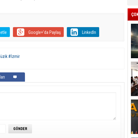
ÇO
etle
Google+'da Paylaş
LinkedIn
üzik #İzmir
arı