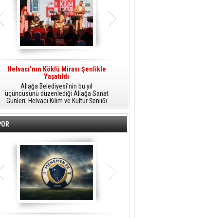
Helvacı’nın Köklü Mirası Şenlikle
Helvacı’da Kültür, Sanat Ve Müzik
A
Yaşatıldı
Şöleni
Aliağa Belediyesi’nin bu yıl
Aliağa Belediyesi tarafından
üçüncüsünü düzenlediği Aliağa Sanat
düzenlenen Aliağa Sanat Günleri, 25
Günleri, Helvacı Kilim ve Kültür Şenliği
Temmuz Cumartesi günü Helvacı’da
ile Helvacı’da renkli bir güne sahne
birbirinden renkli etkinliklerle devam
A
oldu.
edecek.
POR
o