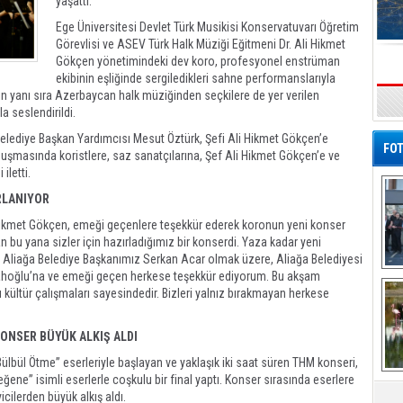
yaşattı.
Ege Üniversitesi Devlet Türk Musikisi Konservatuvarı Öğretim
Görevlisi ve ASEV Türk Halk Müziği Eğitmeni Dr. Ali Hikmet
Gökçen yönetimindeki dev koro, profesyonel enstrüman
ekibinin eşliğinde sergiledikleri sahne performanslarıyla
nin yanı sıra Azerbaycan halk müziğinden seçkilere de yer verilen
s
 seslendirildi.
elediye Başkan Yardımcısı Mesut Öztürk, Şefi Ali Hikmet Gökçen’e
FOT
onuşmasında koristlere, saz sanatçılarına, Şef Ali Hikmet Gökçen’e ve
iletti.
RLANIYOR
ikmet Gökçen, emeği geçenlere teşekkür ederek koronun yeni konser
 bu yana sizler için hazırladığımız bir konserdi. Yaza kadar yeni
ta Aliağa Belediye Başkanımız Serkan Acar olmak üzere, Aliağa Belediyesi
rahoğlu’na ve emeği geçen herkese teşekkür ediyorum. Bu akşam
De
Al
ı kültür çalışmaları sayesindedir. Bizleri yalnız bırakmayan herkese
ONSER BÜYÜK ALKIŞ ALDI
bül Ötme” eserleriyle başlayan ve yaklaşık iki saat süren THM konseri,
” isimli eserlerle coşkulu bir final yaptı. Konser sırasında eserlere
cilerden büyük alkış aldı.