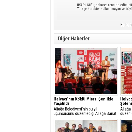
UYARI:
Küfür, hakaret, rencide edici cü
Türkçe karakter kullanılmayan ve büy
Bu hab
Diğer Haberler
Helvacı’nın Köklü Mirası Şenlikle
Helvac
Yaşatıldı
Şöleni
Aliağa Belediyesi’nin bu yıl
Aliağa 
üçüncüsünü düzenlediği Aliağa Sanat
düzenl
Günleri, Helvacı Kilim ve Kültür Şenliği
Temmuz
ile Helvacı’da renkli bir güne sahne
birbiri
oldu.
edecek