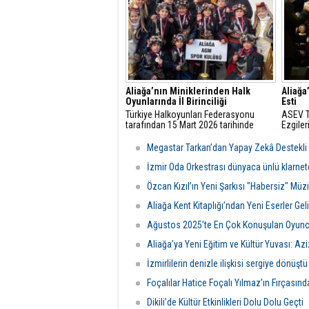
Aliağa’nın Miniklerinden Halk
Aliağa
Oyunlarında İl Birinciliği
Esti
Türkiye Halkoyunları Federasyonu
ASEV T
tarafından 15 Mart 2026 tarihinde
Ezgiler
İzmir’de düzenlenen İzmir İl Birinciliği
Müsabakalarında Aliağa Belediyesi
Megastar Tarkan’dan Yapay Zekâ Destekli 
Gençlik Merkezi Spor Kulübü önemli bir
başarıya imza attı.
İzmir Oda Orkestrası dünyaca ünlü klarnetç
Özcan Kızıl’ın Yeni Şarkısı "Habersiz" Müz
Aliağa Kent Kitaplığı’ndan Yeni Eserler Gel
Ağustos 2025’te En Çok Konuşulan Oyunc
Aliağa’ya Yeni Eğitim ve Kültür Yuvası: A
İzmirlilerin denizle ilişkisi sergiye dönüştü
Foçalılar Hatice Foçalı Yılmaz’ın Fırçasın
Dikili’de Kültür Etkinlikleri Dolu Dolu Geçti