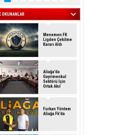
K OKUNANLAR
Menemen FK
Ligden Çekilme
Kararı Aldı
Aliağa'da
Gayrimenkul
Sektörü İçin
Ortak Akıl
Buluşması
Furkan Yöntem
Aliağa Fk’da