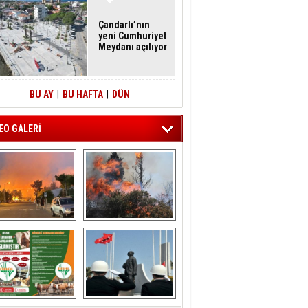
Çandarlı’nın
yeni Cumhuriyet
Meydanı açılıyor
BU AY
|
BU HAFTA
|
DÜN
EO GALERİ
liağa ‘da  otluk 
Aliağa'nın Ciğerleri 
alanda çıkan 
Yandı
yangın evlere 
sıçramadan 
söndürüldü
ÖNAL TARIM 
Aliağa'da Polis 