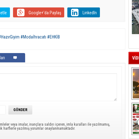
etle
Google+'da Paylaş
LinkedIn
#HazırGiyim #Modaİhracatı #EHKİB
arı
VİD
A
mleler veya imalar, inançlara saldırı içeren, imla kuralları ile yazılmamış,
ük harflerle yazılmış yorumlar onaylanmamaktadır.