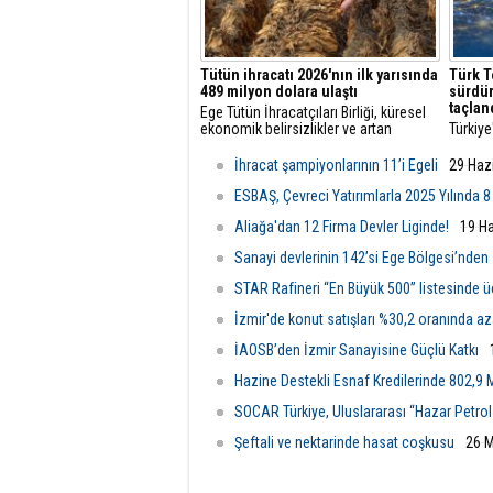
Tütün ihracatı 2026'nın ilk yarısında
Türk T
489 milyon dolara ulaştı
sürdür
taçlan
Ege Tütün İhracatçıları Birliği, küresel
ekonomik belirsizlikler ve artan
Türkiye
maliyetlere rağmen 2026'nın ilk altı
öncüsü
ayında ihracatını yüzde 4 artırarak 489
başarıl
İhracat şampiyonlarının 11’i Egeli
29 Haz
milyon dolara çıkardı ve istikrarlı
vizyon
büyümesini sürdürdü.
ediyor.
ESBAŞ, Çevreci Yatırımlarla 2025 Yılında 8
Aliağa'dan 12 Firma Devler Liginde!
19 H
Sanayi devlerinin 142’si Ege Bölgesi’nden
STAR Rafineri “En Büyük 500” listesinde 
İzmir'de konut satışları %30,2 oranında az
İAOSB’den İzmir Sanayisine Güçlü Katkı
Hazine Destekli Esnaf Kredilerinde 802,9 M
SOCAR Türkiye, Uluslararası “Hazar Petrol 
Şeftali ve nektarinde hasat coşkusu
26 M