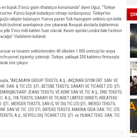
 en büyük 3’üncü giyim ithalatçısı konumunda” diyen Uğuz, “Türkiye
ansa’nın 4’üncü büyük tedarikçisi olmayı sürdürüyoruz. Türkiye’nin
ÇO
üçlü rakipler bulunuyor. Fransa pazarı Türk hazırgiyim sektörü için kritik
zlı teslimat avantajımızı öne çıkararak Avrupalı alıcılarla ilişkilerimizi
 yılki 5’inci milli katılım fuarı olacak. Kasım ayında Londra’daki Fashion
acağız” ifadelerini kullandı.
aksesuar ve tasarım sektörlerinden 40 ülkeden 1.000 üreticiyi bir araya
ofesyonel ziyaretçi çekmişti. Türkiye, yaklaşık 200 katılımcı firmasıyla
larak öne çıkıyor.
syonuyla; “AKÇAKAYA GROUP TEKSTİL A.Ş., AKÇINAR GİYİM ÜRT. SAN. VE
İHR. SAN. & TİC LTD. ŞTİ., BETOBE TEKSTİL SANAYİ VE TİCARET LTD. ŞTİ,
, DEMİRIŞIK/SARP JEANS TEKSTİL VE KONF SAN VE TİC A.Ş., DND TEKSTİL
TİC. A.Ş., İYA TEKSTIL SANAYI VE TICARET LIMITED SIRKETI, KREATEKS
TD. ŞTİ., MERGER TEKSTİL SAN.İÇ VE DIŞ TİC.LTD.ŞTİ., MERGÜ TEKSTİL
KONF. SAN.VE TIC. LTD STI, ONTEKS TEKSTİL MAKİNA GIDA SAN. TİC. LTD.
TEKSTİL A.Ş., SEYFELİ DIŞ TİCARET LTD. ŞTİ. ve YILMAZ TEKS. SAN. TİC.