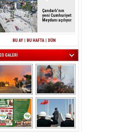
Çandarlı’nın
yeni Cumhuriyet
Meydanı açılıyor
BU AY
|
BU HAFTA
|
DÜN
EO GALERİ
liağa ‘da  otluk 
Aliağa'nın Ciğerleri 
alanda çıkan 
Yandı
yangın evlere 
sıçramadan 
söndürüldü
ÖNAL TARIM 
Aliağa'da Polis 