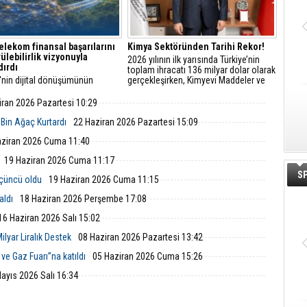
elekom finansal başarılarını
Kimya Sektöründen Tarihi Rekor!
ülebilirlik vizyonuyla
2026 yılının ilk yarısında Türkiye’nin
dırdı
toplam ihracatı 136 milyar dolar olarak
'nin dijital dönüşümünün
gerçekleşirken, Kimyevi Maddeler ve
 Türk Telekom, finansal
Mamulleri sektörü ilk yarıyılda 17,1
arını sürdürülebilirlik odaklı
milyar dolarlık ihracatla Cumhuriyet
iran 2026 Pazartesi 10:29
uyla taçlandırmaya devam
tarihinin en yüksek ihracatını
gerçekleştirdi.
 Bin Ağaç Kurtardı
22 Haziran 2026 Pazartesi 15:09
aziran 2026 Cuma 11:40
19 Haziran 2026 Cuma 11:17
S
üçüncü oldu
19 Haziran 2026 Cuma 11:15
aldı
18 Haziran 2026 Perşembe 17:08
16 Haziran 2026 Salı 15:02
ilyar Liralık Destek
08 Haziran 2026 Pazartesi 13:42
ve Gaz Fuarı”na katıldı
05 Haziran 2026 Cuma 15:26
ayıs 2026 Salı 16:34