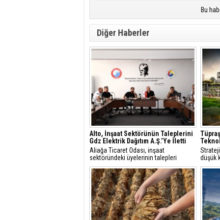
Bu hab
Diğer Haberler
Alto, İnşaat Sektörünün Taleplerini
Tüpraş
Gdz Elektrik Dağıtım A.Ş.’Ye İletti
Teknol
Aliağa Ticaret Odası, inşaat
Strate
sektöründeki üyelerinin talepleri
düşük k
üzerine GDZ Elektrik Dağıtım
çözüml
yetkilileriyle toplantı düzenledi.
hidroje
Görüşmede sayaç panosu ve enerji
projele
odası düzenlemeleriyle ilgili yeni
şartlar ve başvuru süreçleri
değerlendirildi.