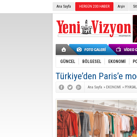
Ana Sayfa
HERGÜN 200 HABER
Arşiv
Si
GÜNCEL
BÖLGESEL
EKONOMİ
PO
Türkiye’den Paris’e mo
Ana Sayfa
»
EKONOMİ
»
PİYASAL