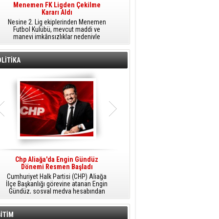
Menemen FK Ligden Çekilme
Furkan Yöntem Aliağa Fk’da
Kararı Aldı
​Aliağa FK, transfer çalışmaları
Nesine 2. Lig ekiplerinden Menemen
kapsamında Sarıyer'den orta saha
Futbol Kulübü, mevcut maddi ve
oyuncusu Furkan Yöntem'i kadrosuna
manevi imkânsızlıklar nedeniyle
dâhil etti.
ligden çekilme kararı aldığını açıkladı.
LİTİKA
Chp Aliağa'da Engin Gündüz
AK Parti Aliağa’da Genişletilmiş İlçe
Dönemi Resmen Başladı
Danışma Meclisi Yapıldı
Cumhuriyet Halk Partisi (CHP) Aliağa
AK Parti Aliağa İlçe Başkanlığı
M
İlçe Başkanlığı görevine atanan Engin
tarafından düzenlenen Genişletilmiş
Gündüz, sosyal medya hesabından
İlçe Danışma Meclisi Toplantısı,
yaptığı açıklamayla yeni döneme
partililerin ve teşkilat mensuplarının
ilişkin mesajlar verdi.
katılımıyla Aliağa Belediyesi Meclis
Salonu'nda yapıldı.
İTİM