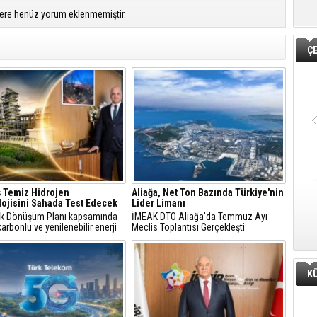
ere henüz yorum eklenmemiştir.
Ç
 Temiz Hidrojen
Aliağa, Net Ton Bazında Türkiye'nin
ojisini Sahada Test Edecek
Lider Limanı
jik Dönüşüm Planı kapsamında
İMEAK DTO Aliağa’da Temmuz Ayı
arbonlu ve yenilenebilir enerji
Meclis Toplantısı Gerçekleşti
erine odaklanan Tüpraş, temiz
n teknolojileri alanında yenilikçi
re öncülük ediyor.
K