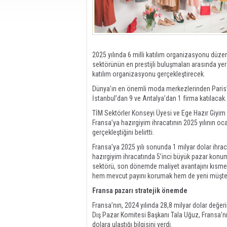
2025 yılında 6 milli katılım organizasyonu düzen
sektörünün en prestijli buluşmaları arasında ye
katılım organizasyonu gerçekleştirecek.
Dünya’ın en önemli moda merkezlerinden Paris’t
İstanbul’dan 9 ve Antalya’dan 1 firma katılacak
TİM Sektörler Konseyi Üyesi ve Ege Hazır Giyim v
Fransa’ya hazırgiyim ihracatının 2025 yılının 
gerçekleştiğini belirtti.
Fransa’ya 2025 yılı sonunda 1 milyar dolar ihrac
hazırgiyim ihracatında 5’inci büyük pazar konumu
sektörü, son dönemde maliyet avantajını kısmen
hem mevcut payını korumak hem de yeni müşteril
Fransa pazarı stratejik önemde
Fransa’nın, 2024 yılında 28,8 milyar dolar değer
Dış Pazar Komitesi Başkanı Tala Uğuz, Fransa’nın 
dolara ulaştığı bilgisini verdi.