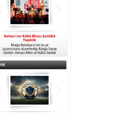
Helvacı’nın Köklü Mirası Şenlikle
Helvacı’da Kültür, Sanat Ve Müzik
A
Yaşatıldı
Şöleni
Aliağa Belediyesi’nin bu yıl
Aliağa Belediyesi tarafından
üçüncüsünü düzenlediği Aliağa Sanat
düzenlenen Aliağa Sanat Günleri, 25
Günleri, Helvacı Kilim ve Kültür Şenliği
Temmuz Cumartesi günü Helvacı’da
ile Helvacı’da renkli bir güne sahne
birbirinden renkli etkinliklerle devam
A
oldu.
edecek.
POR
o