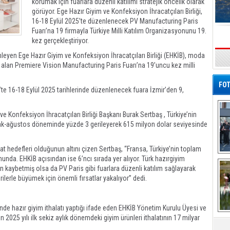
korumak için fuarlara düzenli katılımı stratejik öncelik olarak
görüyor. Ege Hazır Giyim ve Konfeksiyon İhracatçıları Birliği,
16-18 Eylül 2025’te düzenlenecek PV Manufacturing Paris
Fuarı’na 19 firmayla Türkiye Milli Katılım Organizasyonunu 19.
kez gerçekleştiriyor.
leyen Ege Hazır Giyim ve Konfeksiyon İhracatçıları Birliği (EHKİB), moda
s
r alan Premiere Vision Manufacturing Paris Fuarı’na 19’uncu kez milli
FOT
e 16-18 Eylül 2025 tarihlerinde düzenlenecek fuara İzmir’den 9,
.
e Konfeksiyon İhracatçıları Birliği Başkanı Burak Sertbaş , Türkiye’nin
ocak-ağustos döneminde yüzde 3 gerileyerek 615 milyon dolar seviyesinde
at hedefleri olduğunun altını çizen Sertbaş, “Fransa, Türkiye’nin toplam
De
nda. EHKİB açısından ise 6’ncı sırada yer alıyor. Türk hazırgiyim
Al
 kaybetmiş olsa da PV Paris gibi fuarlara düzenli katılım sağlayarak
erle büyümek için önemli fırsatlar yakalıyor” dedi.
inde hazır giyim ithalatı yaptığı ifade eden EHKİB Yönetim Kurulu Üyesi ve
2025 yılı ilk sekiz aylık dönemdeki giyim ürünleri ithalatının 17 milyar