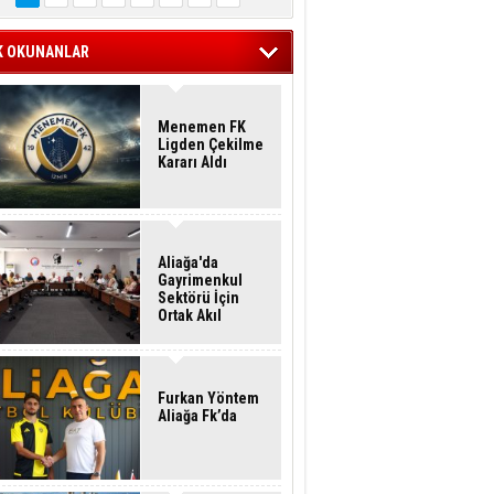
K OKUNANLAR
Menemen FK
Ligden Çekilme
Kararı Aldı
Aliağa'da
Gayrimenkul
Sektörü İçin
Ortak Akıl
Buluşması
Furkan Yöntem
Aliağa Fk’da