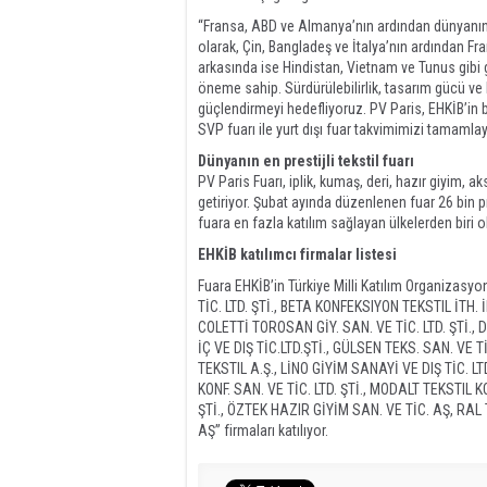
“Fransa, ABD ve Almanya’nın ardından dünyanın
olarak, Çin, Bangladeş ve İtalya’nın ardından Fr
arkasında ise Hindistan, Vietnam ve Tunus gibi g
öneme sahip. Sürdürülebilirlik, tasarım gücü ve hı
güçlendirmeyi hedefliyoruz. PV Paris, EHKİB’in bu
SVP fuarı ile yurt dışı fuar takvimimizi tamamlay
Dünyanın en prestijli tekstil fuarı
PV Paris Fuarı, iplik, kumaş, deri, hazır giyim, 
getiriyor. Şubat ayında düzenlenen fuar 26 bin pr
fuara en fazla katılım sağlayan ülkelerden biri o
EHKİB katılımcı firmalar listesi
Fuara EHKİB’in Türkiye Milli Katılım Organiza
TİC. LTD. ŞTİ., BETA KONFEKSIYON TEKSTIL İTH. 
COLETTİ TOROSAN GİY. SAN. VE TİC. LTD. ŞTİ.
İÇ VE DIŞ TİC.LTD.ŞTİ., GÜLSEN TEKS. SAN. VE 
TEKSTIL A.Ş., LİNO GİYİM SANAYİ VE DIŞ TİC. L
KONF. SAN. VE TİC. LTD. ŞTİ., MODALT TEKSTIL 
ŞTİ., ÖZTEK HAZIR GİYİM SAN. VE TİC. AŞ, RAL 
AŞ” firmaları katılıyor.