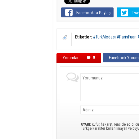
Facebook'ta Paylaş
Twe
Etiketler:
#TürkModası #ParisFuarı 
Yorumlar
0
Facebook Yoruml
UYARI:
Küfür, hakaret, rencide edici cü
Türkçe karakter kullanılmayan ve büy