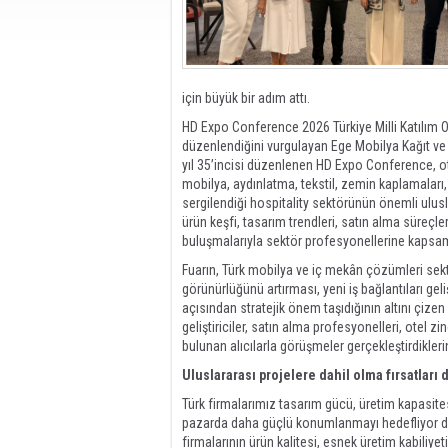
için büyük bir adım attı.
HD Expo Conference 2026 Türkiye Milli Katılım
düzenlendiğini vurgulayan Ege Mobilya Kağıt ve 
yıl 35’incisi düzenlenen HD Expo Conference, ote
mobilya, aydınlatma, tekstil, zemin kaplamaları
sergilendiği hospitality sektörünün önemli ulusl
ürün keşfi, tasarım trendleri, satın alma süreçler
buluşmalarıyla sektör profesyonellerine kapsaml
Fuarın, Türk mobilya ve iç mekân çözümleri sek
görünürlüğünü artırması, yeni iş bağlantıları ge
açısından stratejik önem taşıdığının altını çizen
geliştiriciler, satın alma profesyonelleri, otel zi
bulunan alıcılarla görüşmeler gerçekleştirdiklerini
Uluslararası projelere dahil olma fırsatları
Türk firmalarımız tasarım gücü, üretim kapasitesi,
pazarda daha güçlü konumlanmayı hedefliyor diy
firmalarının ürün kalitesi, esnek üretim kabiliyet