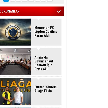
K OKUNANLAR
Menemen FK
Ligden Çekilme
Kararı Aldı
Aliağa'da
Gayrimenkul
Sektörü İçin
Ortak Akıl
Buluşması
Furkan Yöntem
Aliağa Fk’da