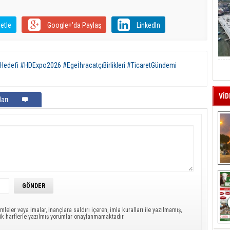
etle
Google+'da Paylaş
LinkedIn
Hedefi #HDExpo2026 #EgeİhracatçıBirlikleri #TicaretGündemi
VİD
arı
A
mleler veya imalar, inançlara saldırı içeren, imla kuralları ile yazılmamış,
ük harflerle yazılmış yorumlar onaylanmamaktadır.