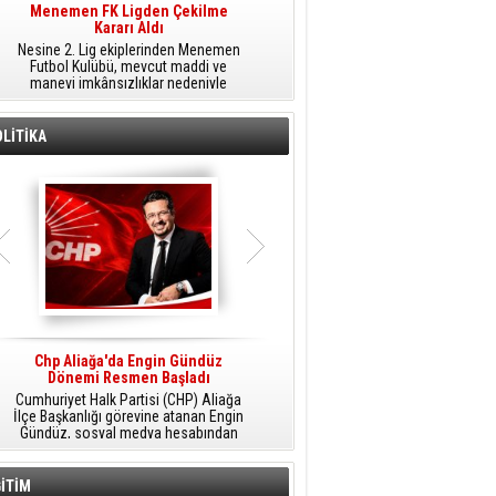
Menemen FK Ligden Çekilme
Furkan Yöntem Aliağa Fk’da
Kararı Aldı
​Aliağa FK, transfer çalışmaları
Nesine 2. Lig ekiplerinden Menemen
kapsamında Sarıyer'den orta saha
Futbol Kulübü, mevcut maddi ve
oyuncusu Furkan Yöntem'i kadrosuna
manevi imkânsızlıklar nedeniyle
dâhil etti.
ligden çekilme kararı aldığını açıkladı.
LİTİKA
Chp Aliağa'da Engin Gündüz
AK Parti Aliağa’da Genişletilmiş İlçe
Dönemi Resmen Başladı
Danışma Meclisi Yapıldı
Cumhuriyet Halk Partisi (CHP) Aliağa
AK Parti Aliağa İlçe Başkanlığı
M
İlçe Başkanlığı görevine atanan Engin
tarafından düzenlenen Genişletilmiş
Gündüz, sosyal medya hesabından
İlçe Danışma Meclisi Toplantısı,
yaptığı açıklamayla yeni döneme
partililerin ve teşkilat mensuplarının
ilişkin mesajlar verdi.
katılımıyla Aliağa Belediyesi Meclis
Salonu'nda yapıldı.
İTİM