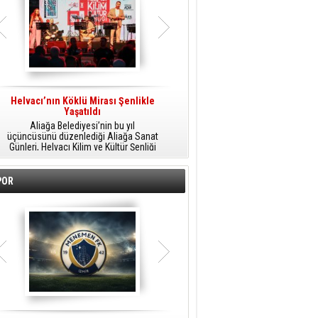
Helvacı’nın Köklü Mirası Şenlikle
Helvacı’da Kültür, Sanat Ve Müzik
A
Yaşatıldı
Şöleni
Aliağa Belediyesi’nin bu yıl
Aliağa Belediyesi tarafından
üçüncüsünü düzenlediği Aliağa Sanat
düzenlenen Aliağa Sanat Günleri, 25
Günleri, Helvacı Kilim ve Kültür Şenliği
Temmuz Cumartesi günü Helvacı’da
ile Helvacı’da renkli bir güne sahne
birbirinden renkli etkinliklerle devam
A
oldu.
edecek.
POR
o