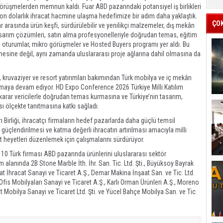
n görüşmelerden memnun kaldı. Fuar ABD pazarındaki potansiyel iş birlikleri
on dolarlık ihracat hacmine ulaşma hedefimize bir adım daha yaklaştık.
ÇO
arasında ürün keşfi, sürdürülebilir ve yenilikçi malzemeler, dış mekân
 tasarım çözümleri, satın alma profesyonelleriyle doğrudan temas, eğitim
an oturumlar, mikro görüşmeler ve Hosted Buyers programı yer aldı. Bu
lemesine değil, aynı zamanda uluslararası proje ağlarına dahil olmasına da
n, kruvaziyer ve resort yatırımları bakımından Türk mobilya ve iç mekân
şımaya devam ediyor. HD Expo Conference 2026 Türkiye Milli Katılım
 karar vericilerle doğrudan temas kurmasına ve Türkiye’nin tasarım,
rası ölçekte tanıtmasına katkı sağladı.
 Birliği, ihracatçı firmaların hedef pazarlarda daha güçlü temsil
n güçlendirilmesi ve katma değerli ihracatın artırılması amacıyla milli
t heyetleri düzenlemek için çalışmalarını sürdürüyor.
10 Türk firması ABD pazarında ürünlerini uluslararası sektör
m alanında 2B Stone Marble İth. İhr. San. Tic. Ltd. Şti., Büyüksoy Bayrak
at İhracat Sanayi ve Ticaret A.Ş., Demar Makina İnşaat San. ve Tic. Ltd.
t Ofis Mobilyaları Sanayi ve Ticaret A.Ş., Karlı Orman Ürünleri A.Ş., Moreno
t Mobilya Sanayi ve Ticaret Ltd. Şti. ve Yücel Bahçe Mobilya San. ve Tic.