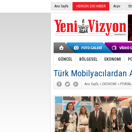
Ana Sayfa
HERGÜN 200 HABER
Arşiv
Si
GÜNCEL
BÖLGESEL
EKONOMİ
PO
Türk Mobilyacılardan 
Ana Sayfa
»
EKONOMİ
»
PİYASAL