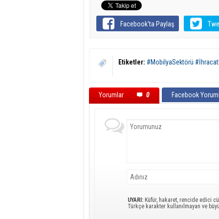
Facebook'ta Paylaş
Twe
Etiketler:
#MobilyaSektörü #İhracat
Yorumlar
0
Facebook Yoruml
UYARI:
Küfür, hakaret, rencide edici cü
Türkçe karakter kullanılmayan ve büy