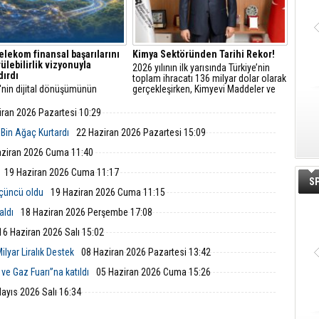
elekom finansal başarılarını
Kimya Sektöründen Tarihi Rekor!
ülebilirlik vizyonuyla
2026 yılının ilk yarısında Türkiye’nin
dırdı
toplam ihracatı 136 milyar dolar olarak
'nin dijital dönüşümünün
gerçekleşirken, Kimyevi Maddeler ve
 Türk Telekom, finansal
Mamulleri sektörü ilk yarıyılda 17,1
arını sürdürülebilirlik odaklı
milyar dolarlık ihracatla Cumhuriyet
iran 2026 Pazartesi 10:29
uyla taçlandırmaya devam
tarihinin en yüksek ihracatını
gerçekleştirdi.
 Bin Ağaç Kurtardı
22 Haziran 2026 Pazartesi 15:09
aziran 2026 Cuma 11:40
19 Haziran 2026 Cuma 11:17
S
üçüncü oldu
19 Haziran 2026 Cuma 11:15
aldı
18 Haziran 2026 Perşembe 17:08
16 Haziran 2026 Salı 15:02
ilyar Liralık Destek
08 Haziran 2026 Pazartesi 13:42
ve Gaz Fuarı”na katıldı
05 Haziran 2026 Cuma 15:26
ayıs 2026 Salı 16:34