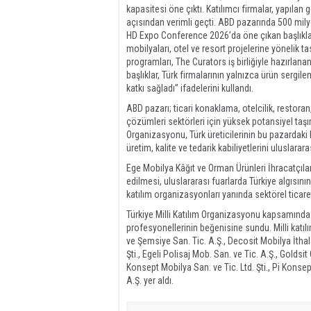
kapasitesi öne çıktı. Katılımcı firmalar, yapıla
açısından verimli geçti. ABD pazarında 500 mily
HD Expo Conference 2026’da öne çıkan başlıklar 
mobilyaları, otel ve resort projelerine yönelik
programları, The Curators iş birliğiyle hazırlan
başlıklar, Türk firmalarının yalnızca ürün sergi
katkı sağladı” ifadelerini kullandı.
ABD pazarı; ticari konaklama, otelcilik, restora
çözümleri sektörleri için yüksek potansiyel ta
Organizasyonu, Türk üreticilerinin bu pazardaki
üretim, kalite ve tedarik kabiliyetlerini uluslara
Ege Mobilya Kâğıt ve Orman Ürünleri İhracatçıları
edilmesi, uluslararası fuarlarda Türkiye algısını
katılım organizasyonları yanında sektörel ticare
Türkiye Milli Katılım Organizasyonu kapsamında 
profesyonellerinin beğenisine sundu. Milli katılı
ve Şemsiye San. Tic. A.Ş., Decosit Mobilya İthal
Şti., Egeli Polisaj Mob. San. ve Tic. A.Ş., Goldsi
Konsept Mobilya San. ve Tic. Ltd. Şti., Pi Konsep
A.Ş. yer aldı.