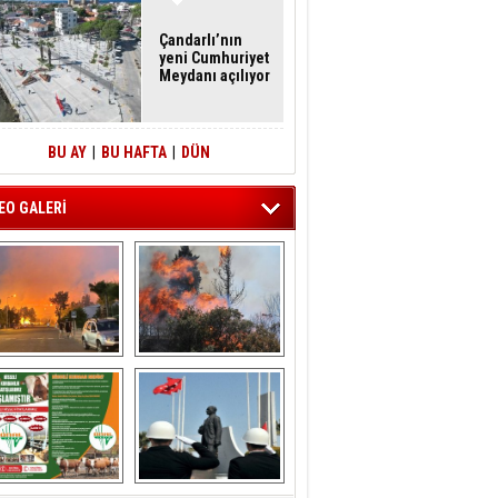
Çandarlı’nın
yeni Cumhuriyet
Meydanı açılıyor
BU AY
|
BU HAFTA
|
DÜN
EO GALERİ
liağa ‘da  otluk 
Aliağa'nın Ciğerleri 
alanda çıkan 
Yandı
yangın evlere 
sıçramadan 
söndürüldü
ÖNAL TARIM 
Aliağa'da Polis 