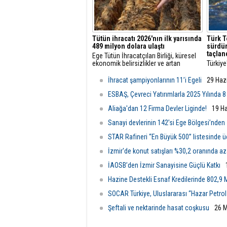
Tütün ihracatı 2026'nın ilk yarısında
Türk T
489 milyon dolara ulaştı
sürdür
taçlan
Ege Tütün İhracatçıları Birliği, küresel
ekonomik belirsizlikler ve artan
Türkiye
maliyetlere rağmen 2026'nın ilk altı
öncüsü
ayında ihracatını yüzde 4 artırarak 489
başarıl
İhracat şampiyonlarının 11’i Egeli
29 Haz
milyon dolara çıkardı ve istikrarlı
vizyon
büyümesini sürdürdü.
ediyor.
ESBAŞ, Çevreci Yatırımlarla 2025 Yılında 8
Aliağa'dan 12 Firma Devler Liginde!
19 H
Sanayi devlerinin 142’si Ege Bölgesi’nden
STAR Rafineri “En Büyük 500” listesinde 
İzmir'de konut satışları %30,2 oranında az
İAOSB’den İzmir Sanayisine Güçlü Katkı
Hazine Destekli Esnaf Kredilerinde 802,9 M
SOCAR Türkiye, Uluslararası “Hazar Petrol 
Şeftali ve nektarinde hasat coşkusu
26 M