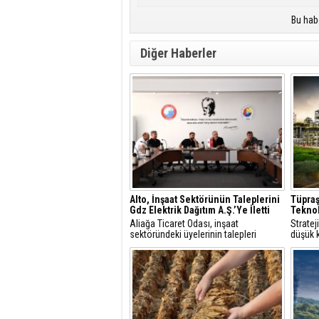
Bu hab
Diğer Haberler
Alto, İnşaat Sektörünün Taleplerini
Tüpraş
Gdz Elektrik Dağıtım A.Ş.’Ye İletti
Teknol
Aliağa Ticaret Odası, inşaat
Strate
sektöründeki üyelerinin talepleri
düşük k
üzerine GDZ Elektrik Dağıtım
çözüml
yetkilileriyle toplantı düzenledi.
hidroje
Görüşmede sayaç panosu ve enerji
projele
odası düzenlemeleriyle ilgili yeni
şartlar ve başvuru süreçleri
değerlendirildi.