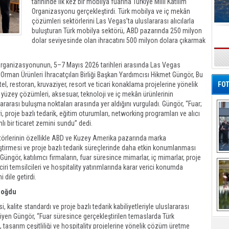
tarihinde ilk kez bir mobilya fuarına Türkiye Milli Katılım
Organizasyonu gerçekleştirdi. Türk mobilya ve iç mekân
çözümleri sektörlerini Las Vegas’ta uluslararası alıcılarla
buluşturan Türk mobilya sektörü, ABD pazarında 250 milyon
dolar seviyesinde olan ihracatını 500 milyon dolara çıkarmak
s
 Organizasyonunun, 5–7 Mayıs 2026 tarihleri arasında Las Vegas
Orman Ürünleri İhracatçıları Birliği Başkan Yardımcısı Hikmet Güngör, Bu
l, restoran, kruvaziyer, resort ve ticari konaklama projelerine yönelik
FOT
, yüzey çözümleri, aksesuar, teknoloji ve iç mekân ürünlerinin
ararası buluşma noktaları arasında yer aldığını vurguladı. Güngör, “Fuar;
i, proje bazlı tedarik, eğitim oturumları, networking programları ve alıcı
ı bir ticaret zemini sundu” dedi.
törlerinin özellikle ABD ve Kuzey Amerika pazarında marka
liştirmesi ve proje bazlı tedarik süreçlerinde daha etkin konumlanması
De
 Güngör, katılımcı firmaların, fuar süresince mimarlar, iç mimarlar, proje
Al
nciri temsilcileri ve hospitality yatırımlarında karar verici konumda
 dile getirdi.
 doğdu
 kalite standardı ve proje bazlı tedarik kabiliyetleriyle uluslararası
en Güngör, “Fuar süresince gerçekleştirilen temaslarda Türk
i, tasarım çeşitliliği ve hospitality projelerine yönelik çözüm üretme