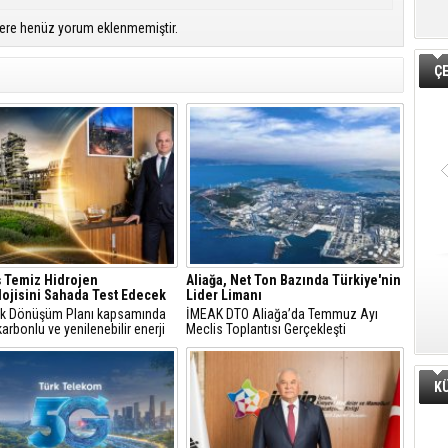
ere henüz yorum eklenmemiştir.
Ç
 Temiz Hidrojen
Aliağa, Net Ton Bazında Türkiye'nin
ojisini Sahada Test Edecek
Lider Limanı
jik Dönüşüm Planı kapsamında
İMEAK DTO Aliağa’da Temmuz Ayı
arbonlu ve yenilenebilir enerji
Meclis Toplantısı Gerçekleşti
erine odaklanan Tüpraş, temiz
n teknolojileri alanında yenilikçi
re öncülük ediyor.
K