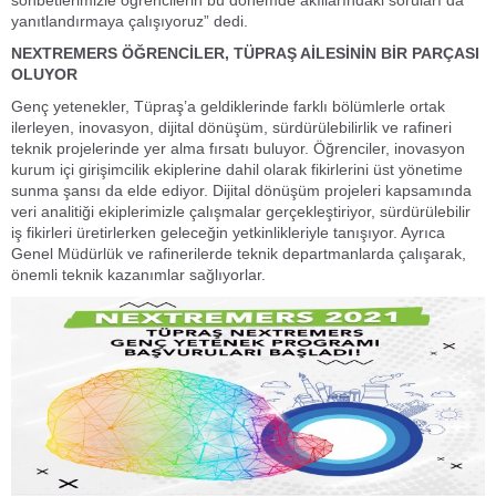
sohbetlerimizle öğrencilerin bu dönemde akıllarındaki soruları da
yanıtlandırmaya çalışıyoruz” dedi.
NEXTREMERS ÖĞRENCİLER, TÜPRAŞ AİLESİNİN BİR PARÇASI
OLUYOR
Genç yetenekler, Tüpraş’a geldiklerinde farklı bölümlerle ortak
ilerleyen, inovasyon, dijital dönüşüm, sürdürülebilirlik ve rafineri
teknik projelerinde yer alma fırsatı buluyor. Öğrenciler, inovasyon
kurum içi girişimcilik ekiplerine dahil olarak fikirlerini üst yönetime
sunma şansı da elde ediyor. Dijital dönüşüm projeleri kapsamında
veri analitiği ekiplerimizle çalışmalar gerçekleştiriyor, sürdürülebilir
iş fikirleri üretirlerken geleceğin yetkinlikleriyle tanışıyor. Ayrıca
Genel Müdürlük ve rafinerilerde teknik departmanlarda çalışarak,
önemli teknik kazanımlar sağlıyorlar.