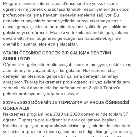
Program, üniversitelerin lisans 3’üncü sınıf ve yüksek lisans
öğrencilerine yönelik olarak tasarlanarak mezuniyetlerinden önce
profesyonel çalışma hayatını deneyimlemelerini sağlıyor. Bu
deneyimler sayesinde potansiyellerini ortaya çıkarmaya hazır
olacak gençler, aldıkları sorumluluk ve inisiyatiflerle yetkinliklerini
geliştirmeyi sürdürecek. Mesleki ve teknik anlamdaki gelişimlerini
devam ettirirken, bugünden geleceğe hazırlanabilmek için de
önemli bir avantaj elde etmiş olacaklar.
STAJIN ÖTESİNDE GERÇEK BİR ÇALIŞMA DENEYİMİ
SUNULUYOR
Öğrencilere gelecekte mutlu çalışabilecekleri bir işyeri, sektör ve iş
alanı deneyimi yaşatmak için kurgulanan Nextremers, staj
deneyiminin ötesinde, gerçek bir çalışma deneyimi sunmayı
amaçlıyor. Tüpraş Nextremers proje öğrencileri yaz aylarında tam
zamanlı, okul döneminde ise haftanın en az 2 günü Tüpraş’a
gelerek profesyonel iş ortamını soluyor.
2019 ve 2020 DÖNEMİNDE TÜPRAŞ’TA 57 PROJE ÖĞRENCİSİ
GÖREV ALDI
Nextremers programında 2019 ve 2020 dönemlerinde toplam 57
öğrenci Tüpraş’ta proje öğrencisi olarak çalışmaya başladı.
Katıldıkları gelişim programlarıyla kişisel gelişimlerini desteklerken,
yer aldıkları projelerle takım çalışması, iş birliği, fikir geliştirme ve iş