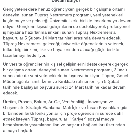
Devam Ediyor
Genç yeteneklere henüz öğrenciyken gerçek bir çalışma ortamı
deneyimi sunan Tüpraş Nextremers programı, yeni yetenekleri
keşfetmeye ve geleceği Üniversitelilerle birlikte tasarlamaya devam
ediyor. Gençlerin kişisel gelişimlerini de destekleyerek profesyonel
iş hayatına hazırlanma imkanı sunan Tüpraş Nextremers’a
başvurular 5 Şubat- 14 Mart tarihleri arasında devam edecek.
Tüpraş Nextremers, geleceği; üniversite öğrencilerinin yetenek,
tutku, bilgi birikimi, fikir ve hayallerinden alacağı güçle birlikte
tasarlamayı hedefliyor.
Üniversite öğrencilerinin kişisel gelişimlerini destekleyerek gerçek
bir çalışma ortamı deneyimi sunan Nextremers programı, 3’üncü
senesinde de yeni yeteneklerle buluşmayı bekliyor. Tüpraş Genel
Müdürlüğü ile İzmit, İzmir ve Kırıkkale rafinerileri için 5 Şubat
tarihinde başlayan başvuru süreci 14 Mart tarihine kadar devam
edecek.
Üretim, Proses, Bakım, Ar-Ge, Veri Analitiği, İnovasyon ve
Girişimcilik, Stratejik Planlama, Mali İşler ve İnsan Kaynakları gibi
birbirinden farklı fonksiyonlar için proje öğrencisini sürece dahil
etmek isteyen Tüpraş, başvuruları “Kariyer” sosyal medya
hesaplarında yayımlanan ilan ve başvuru bağlantıları üzerinden
almaya başladı.