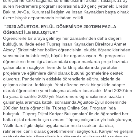
süreçlerine katkı sağlama sorumluluklarını aldılar. Yaklaşık 11 ay
süren Nextremers programı sonrasında 10 genç yetenek; Üretim,
Bakım, Ar-Ge, Kurumsal İletişim ve İnsan Kaynakları başta olmak
üzere birçok departmanda istihdam edildi.
“2020 AĞUSTOS- EYLÜL DÖNEMİNDE 200’DEN FAZLA
ÖĞRENCİ İLE BULUŞTUK”
Öğrencilerle bir araya gelmeyi her zamankinden daha değerli
bulduğunu ifade eden Tüpraş İnsan Kaynakları Direktörü Ahmet
Aksoy “Şirketimiz her bölüm öğrencisinin, okulda öğrendiklerinden
yansımalar bulabileceği, büyük bir organizasyon. Bu programla
öğrencilerin hem ilgi alanlarındaki departmanlarda proje bazında
çalışmalarını sağlıyor; hem de farklı iş alanlarında yürütülen
projelere ve eğitimlere dâhil olarak bütünü görmelerine destek
oluyoruz. Pandeminin etkisiyle öğrencilerin eğitim, bizlerin de
çalışma alanları farklılaştı. Yeni düzene çevik bir şekilde adapte
olarak öğrencilerle yeni buluşma alanları tasarladık. Mart 2020’den
bu yana öncelikle 2020 yılı Nextremers öğrencilerimizi uzaktan
çalışmayla aramıza kattık, sonrasında Ağustos-Eylül döneminde
200’den fazla öğrenci ile ‘Tüpraş Online Staj Programı’nda
buluştuk. ‘Tüpraş Dijital Kariyer Buluşmaları’ ile de öğrencileri her
hafta dijital ortamda işin uzmanı Tüpraş çalışanlarıyla buluşturuyor,
‘Akıllı Baret’ gibi dijital uygulamalarımızla uzaktan da olsa,
rafinerileri canlı olarak görebilmelerini sağlıyoruz. Kariyer ve gelişim