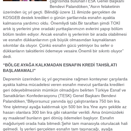
çağrısında bulunanTESK Genel Başkanı
Bendevi Palandöken,“Asrın felaketinin
üzerinden üç yıl geçti. Bilindiği üzere 11 ilimizde gerçekten de
KOSGEB destek kredileri o günün şartlarında esnafın ayakta
kalmasına yardımcı oldu. Önemliydi tabi.Bir taraftan şimdi TOKİ
artık iş yerlerini yine oradaki yurttaşlarımızın evlerini yapıp bölüm
bölüm teslim ediyor. Ancak esnafın iş yerlerinin bir arada olabilmesi
ve esnafın dükkanlarının çok büyük olmasından kaynaklanan
sıkıntılar da oluyor. Çünkü esnafın gücü yetmiyor bu sefer o
dükkanların taksitlerini ödemeye vesaire.Önemli bir sıkıntı oluyor”
dedi.
“BÖLGE AYAĞA KALKMADAN ESNAFIN KREDİ TAHSİLATI
BAŞLAMAMALI”
Depremin üzerinden üç yıl geçmesine rağmen konteyner çarşılarda
ayakta kalma mücadelesi veren esnafın mevcut şartlarda kredileri
geri ödeyebilmesinin mümkün olmadığını belirten Türkiye Esnaf ve
Sanatkârları Konfederasyonu (TESK) Genel Başkanı Bendevi
Palandöken,“Biliyorsunuz yanında işçi çalıştıranlara 750 bin lira.
Yine işletmeyi ayağa kaldırmak için 500 bin lira.Yine aynı şekilde az
hasarı olanlara 300 bin lira gibi rakamlar verildi. Ama önümüzdeki
ay maalesef bunların geri dönüş ödemeleri başlıyor. Esnafın
mağduriyeti orada hala bitmedi.Şehir tam manasıyla oturulacak hali
gelmedi. İş yerleri gerçekten esnafın tam taşınacağı, ayağa