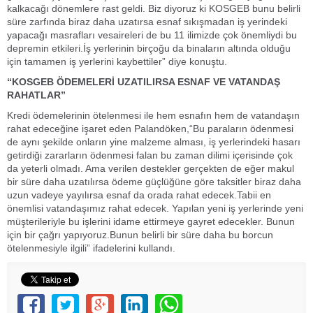
kalkacağı dönemlere rast geldi. Biz diyoruz ki KOSGEB bunu belirli
süre zarfında biraz daha uzatırsa esnaf sıkışmadan iş yerindeki
yapacağı masrafları vesaireleri de bu 11 ilimizde çok önemliydi bu
depremin etkileri.İş yerlerinin birçoğu da binaların altında olduğu
için tamamen iş yerlerini kaybettiler” diye konuştu.
“KOSGEB ÖDEMELERİ UZATILIRSA ESNAF VE VATANDAŞ
RAHATLAR”
Kredi ödemelerinin ötelenmesi ile hem esnafın hem de vatandaşın
rahat edeceğine işaret eden Palandöken,“Bu paraların ödenmesi
de aynı şekilde onların yine malzeme alması, iş yerlerindeki hasarı
getirdiği zararların ödenmesi falan bu zaman dilimi içerisinde çok
da yeterli olmadı. Ama verilen destekler gerçekten de eğer makul
bir süre daha uzatılırsa ödeme güçlüğüne göre taksitler biraz daha
uzun vadeye yayılırsa esnaf da orada rahat edecek.Tabii en
önemlisi vatandaşımız rahat edecek. Yapılan yeni iş yerlerinde yeni
müşterileriyle bu işlerini idame ettirmeye gayret edecekler. Bunun
için bir çağrı yapıyoruz.Bunun belirli bir süre daha bu borcun
ötelenmesiyle ilgili” ifadelerini kullandı.