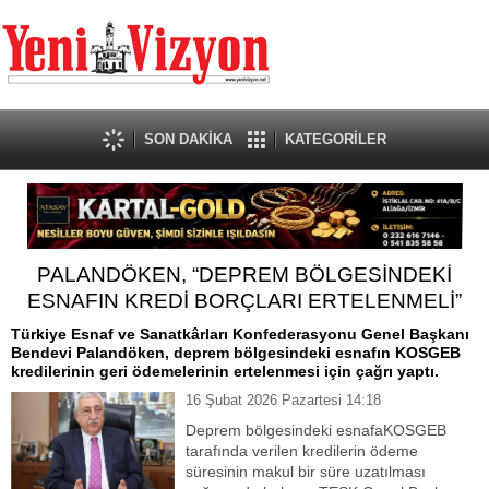
SON DAKİKA
KATEGORİLER
PALANDÖKEN, “DEPREM BÖLGESİNDEKİ
ESNAFIN KREDİ BORÇLARI ERTELENMELİ”
Türkiye Esnaf ve Sanatkârları Konfederasyonu Genel Başkanı
Bendevi Palandöken, deprem bölgesindeki esnafın KOSGEB
kredilerinin geri ödemelerinin ertelenmesi için çağrı yaptı.
16 Şubat 2026 Pazartesi 14:18
Deprem bölgesindeki esnafaKOSGEB
tarafında verilen kredilerin ödeme
süresinin makul bir süre uzatılması