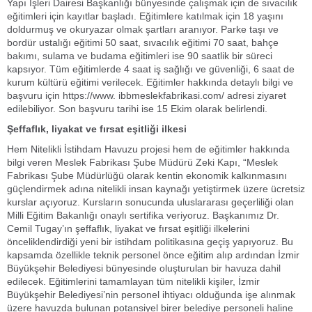
Yapı İşleri Dairesi Başkanlığı bünyesinde çalışmak için de sıvacılık
eğitimleri için kayıtlar başladı. Eğitimlere katılmak için 18 yaşını
doldurmuş ve okuryazar olmak şartları aranıyor. Parke taşı ve
bordür ustalığı eğitimi 50 saat, sıvacılık eğitimi 70 saat, bahçe
bakımı, sulama ve budama eğitimleri ise 90 saatlik bir süreci
kapsıyor. Tüm eğitimlerde 4 saat iş sağlığı ve güvenliği, 6 saat de
kurum kültürü eğitimi verilecek. Eğitimler hakkında detaylı bilgi ve
başvuru için https://www. ibbmeslekfabrikasi.com/ adresi ziyaret
edilebiliyor. Son başvuru tarihi ise 15 Ekim olarak belirlendi.
Şeffaflık, liyakat ve fırsat eşitliği ilkesi
Hem Nitelikli İstihdam Havuzu projesi hem de eğitimler hakkında
bilgi veren Meslek Fabrikası Şube Müdürü Zeki Kapı, “Meslek
Fabrikası Şube Müdürlüğü olarak kentin ekonomik kalkınmasını
güçlendirmek adına nitelikli insan kaynağı yetiştirmek üzere ücretsiz
kurslar açıyoruz. Kursların sonucunda uluslararası geçerliliği olan
Milli Eğitim Bakanlığı onaylı sertifika veriyoruz. Başkanımız Dr.
Cemil Tugay’ın şeffaflık, liyakat ve fırsat eşitliği ilkelerini
önceliklendirdiği yeni bir istihdam politikasına geçiş yapıyoruz. Bu
kapsamda özellikle teknik personel önce eğitim alıp ardından İzmir
Büyükşehir Belediyesi bünyesinde oluşturulan bir havuza dahil
edilecek. Eğitimlerini tamamlayan tüm nitelikli kişiler, İzmir
Büyükşehir Belediyesi’nin personel ihtiyacı olduğunda işe alınmak
üzere havuzda bulunan potansiyel birer belediye personeli haline