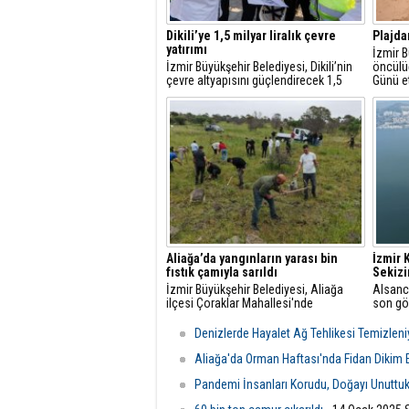
Dikili’ye 1,5 milyar liralık çevre
Plajda
yatırımı
İzmir B
İzmir Büyükşehir Belediyesi, Dikili’nin
öncülü
çevre altyapısını güçlendirecek 1,5
Günü et
milyar liralık yatırımı hayata geçiriyor.
Karab
Plajı’n
dibi te
atık çık
Aliağa’da yangınların yarası bin
İzmir 
fıstık çamıyla sarıldı
Sekizi
İzmir Büyükşehir Belediyesi, Aliağa
Alsanc
ilçesi Çoraklar Mahallesi'nde
son gör
geçtiğimiz ağustos ayında meydana
süregel
gelen yangında zarar gören makilik
yenide
Denizlerde Hayalet Ağ Tehlikesi Temizleni
alanı yeniden ağaçlandırdı.
Aliağa'da Orman Haftası'nda Fidan Dikim E
Pandemi İnsanları Korudu, Doğayı Unuttuk