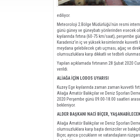
ediliyor.
Meteoroloji 2.Bölge Müdürlüğü’nün resmi intern
günü güney ve güneybatı yönlerinden esecek ola
kıyılarında fırtına (60-75 km/saat), perşembe gü
Karadeniz’in iç ve yüksek kesimlerinde kuvvetli 
meydana gelebilecek çatı uçması, ağaç ve direk
olumsuzluklara karşı dikkatli ve tedbirli olunma
Yapılan açıklamada fırtınanın 28 Şubat 2020 Cum
verildi.
ALİAĞA İÇİN LODOS UYARISI
Kuzey Ege kıyılarında zaman zaman kuvvetli fırt
Aliağa Amatör Balıkçılar ve Deniz Sporları Dern
2020 Perşembe günü 09.00-18.00 saatleri arasın
bekleniyor.
ALDER BAŞKANI NACİ BİÇER, YAŞANABİLECE
Aliağa Amatör Balıkçılar ve Deniz Sporları Dern
olumsuzluklara karşı başta denizciler ve balıkçı
Biçer, ayrıca çocukların ve vatandaşların rüzgar