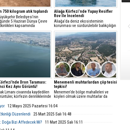
n 750 kilogram atık toplandı
Aliağa Körfezi’nde Yapay Resifler
Rov İle İncelendi
üyükşehir Belediyesi’nin
ğünde 5 Haziran Dünya Çevre
Aliağa’da deniz ekosisteminin
kinlikleri kapsamında
korunması ve sürdürülebilir balıkçılığın
urun Mordoğan Kocakum
desteklenmesi amacıyla yürütülen
da gerçekleştirilen kıyı ve deniz
“Aliağa Körfezi Yapay Resif Projesi”
mizliğinde yaklaşık 750 kilogram
kapsamında önemli bir inceleme
arıldı.
gerçekleştirildi.
Körfezi'nde Dron Taraması:
Menemenli muhtarlardan çöp tesisi
nci Kez Aynı Görüntü!
tepkisi!
ak Limanı civarında kaydedilen
Menemen'de bölge mahalleleri ve
üntüler, körfezin derinliklerinde
köyleri olmak üzere muhtarlar da
en dış kaynaklı bir tehdidi
Menemen dayanışmasına katılarak,
n gün yüzüne çıkardı.
çöp tesisine tepki gösterdi.
yor
12 Mayıs 2025 Pazartesi 16:04
tkinliği Düzenlendi
25 Mart 2025 Salı 16:48
: Doğa Bizi Affedecek Mi?
11 Mart 2025 Salı 16:11