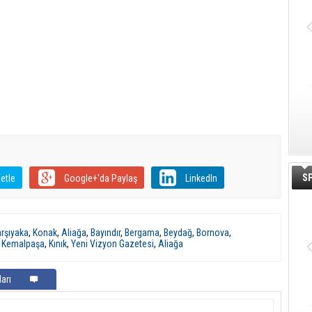
S
etle
Google+'da Paylaş
LinkedIn
rşıyaka
,
Konak
,
Aliağa
,
Bayındır
,
Bergama
,
Beydağ
,
Bornova
,
,
Kemalpaşa
,
Kınık
,
Yeni Vizyon Gazetesi
,
Aliağa
arı