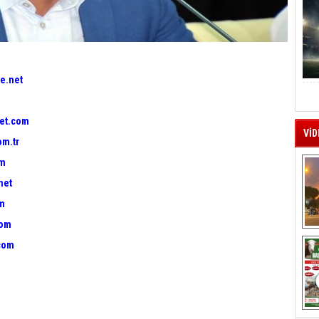
e.net
et.com
VİD
om.tr
om
net
om
com
A
com