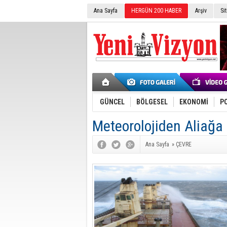
Ana Sayfa
HERGÜN 200 HABER
Arşiv
Si
GÜNCEL
BÖLGESEL
EKONOMİ
PO
Meteorolojiden Aliağa 
Ana Sayfa
»
ÇEVRE