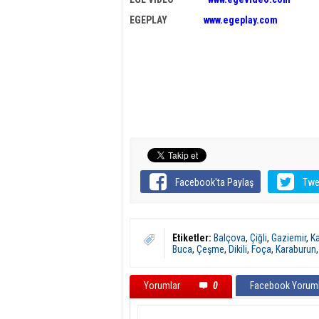
EGEPLAY
www.egeplay.com
Facebook'ta Paylaş
Twe
Etiketler:
Balçova
,
Çiğli
,
Gaziemir
,
Ka
Buca
,
Çeşme
,
Dikili
,
Foça
,
Karaburun
Yorumlar
0
Facebook Yoruml