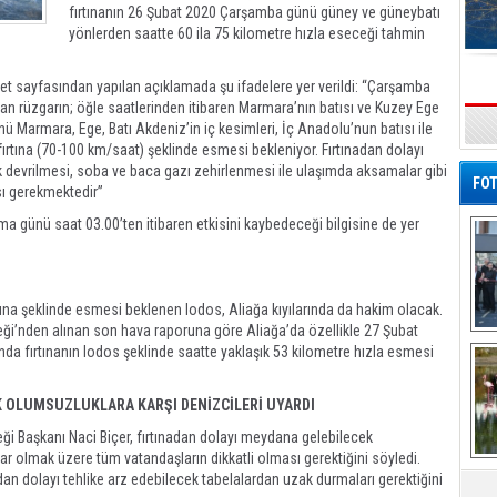
fırtınanın 26 Şubat 2020 Çarşamba günü güney ve güneybatı
yönlerden saatte 60 ila 75 kilometre hızla eseceği tahmin
et sayfasından yapılan açıklamada şu ifadelere yer verildi: “Çarşamba
n rüzgarın; öğle saatlerinden itibaren Marmara’nın batısı ve Kuzey Ege
nü Marmara, Ege, Batı Akdeniz’in iç kesimleri, İç Anadolu’nun batısı ile
s
fırtına (70-100 km/saat) şeklinde esmesi bekleniyor. Fırtınadan dolayı
 devrilmesi, soba ve baca gazı zehirlenmesi ile ulaşımda aksamalar gibi
FOT
sı gerekmektedir”
a günü saat 03.00’ten itibaren etkisini kaybedeceği bilgisine de yer
ına şeklinde esmesi beklenen lodos, Aliağa kıyılarında da hakim olacak.
eği’nden alınan son hava raporuna göre Aliağa’da özellikle 27 Şubat
De
da fırtınanın lodos şeklinde saatte yaklaşık 53 kilometre hızla esmesi
Al
K OLUMSUZLUKLARA KARŞI DENİZCİLERİ UYARDI
eği Başkanı Naci Biçer, fırtınadan dolayı meydana gelebilecek
lar olmak üzere tüm vatandaşların dikkatli olması gerektiğini söyledi.
dan dolayı tehlike arz edebilecek tabelalardan uzak durmaları gerektiğini