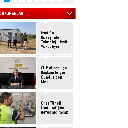
K OKUNANLAR
İzmir'in
Kuzeyinde
Teknoloji Üssü
Yükseliyor
CHP Aliağa İlçe
Başkanı Engin
Gündüz'den
Meclis
Üyelerine İstifa
Çağrısı
Onat Tüneli
İzmir trafiğine
nefes aldıracak