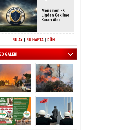
Menemen FK
Ligden Çekilme
Kararı Aldı
BU AY
|
BU HAFTA
|
DÜN
EO GALERİ
liağa ‘da  otluk 
Aliağa'nın Ciğerleri 
alanda çıkan 
Yandı
yangın evlere 
sıçramadan 
söndürüldü
ÖNAL TARIM 
Aliağa'da Polis 