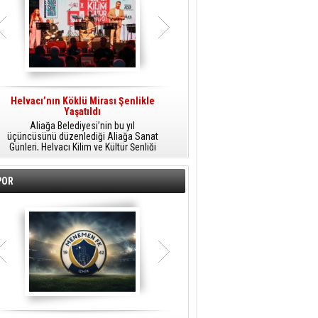
Helvacı’nın Köklü Mirası Şenlikle
Helvacı’da Kültür, Sanat Ve Müzik
A
Yaşatıldı
Şöleni
Aliağa Belediyesi’nin bu yıl
Aliağa Belediyesi tarafından
üçüncüsünü düzenlediği Aliağa Sanat
düzenlenen Aliağa Sanat Günleri, 25
Günleri, Helvacı Kilim ve Kültür Şenliği
Temmuz Cumartesi günü Helvacı’da
ile Helvacı’da renkli bir güne sahne
birbirinden renkli etkinliklerle devam
A
oldu.
edecek.
POR
o