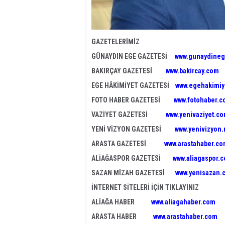
GAZETELERİMİZ
GÜNAYDIN EGE GAZETESİ
www.gunaydineg
BAKIRÇAY GAZETESİ
www.bakircay.com
EGE HÂKİMİYET GAZETESİ
www.egehakimiy
FOTO HABER GAZETESİ
www.fotohaber.c
VAZİYET GAZETESİ
www.yenivaziyet.c
YENİ VİZYON GAZETESİ
www.yenivizyon.
ARASTA GAZETESİ
www.arastahaber.c
ALİAĞASPOR GAZETESİ
www.aliagaspor.
SAZAN MİZAH GAZETESİ
www.yenisazan.
İNTERNET SİTELERİ İÇİN TIKLAYINIZ
ALİAĞA HABER
www.aliagahaber.com
ARASTA HABER
www.arastahaber.com