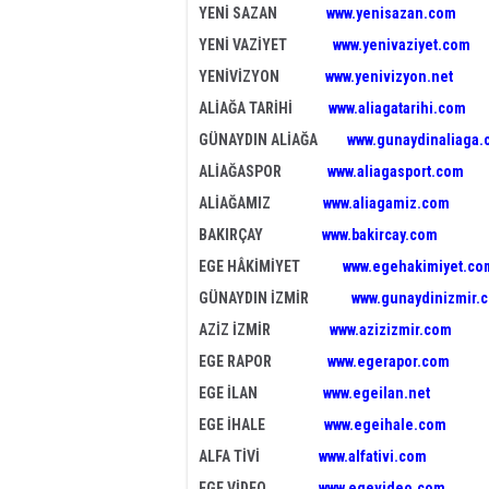
YENİ SAZAN
www.yenisazan.com
YENİ VAZİYET
www.yenivaziyet.com
YENİVİZYON
www.yenivizyon.net
ALİAĞA TARİHİ
www.aliagatarihi.com
GÜNAYDIN ALİAĞA
www.gunaydinaliaga
ALİAĞASPOR
www.aliagasport.com
ALİAĞAMIZ
www.aliagamiz.com
BAKIRÇAY
www.bakircay.com
EGE HÂKİMİYET
www.egehakimiyet.co
GÜNAYDIN İZMİR
www.gunaydinizmir.
AZİZ İZMİR
www.azizizmir.com
EGE RAPOR
www.egerapor.com
EGE İLAN
www.egeilan.net
EGE İHALE
www.egeihale.com
ALFA TİVİ
www.alfativi.com
EGE VİDEO
www.egevideo.com