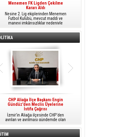
Menemen FK Ligden Çekilme
Furkan Yöntem Aliağa Fk’da
Kararı Aldı
​Aliağa FK, transfer çalışmaları
Nesine 2. Lig ekiplerinden Menemen
kapsamında Sarıyer'den orta saha
Futbol Kulübü, mevcut maddi ve
oyuncusu Furkan Yöntem'i kadrosuna
manevi imkânsızlıklar nedeniyle
dâhil etti.
ligden çekilme kararı aldığını açıkladı.
LİTİKA
CHP Aliağa İlçe Başkanı Engin
Chp Aliağa'da Engin Gündüz
A
Gündüz'den Meclis Üyelerine
Dönemi Resmen Başladı
İstifa Çağrısı
Cumhuriyet Halk Partisi (CHP) Aliağa
İzmir'in Aliağa ilçesinde CHP'den
İlçe Başkanlığı görevine atanan Engin
ayrılan ve ayrılması gündemde olan
Gündüz, sosyal medya hesabından
belediye meclis üyelerine tepki
yaptığı açıklamayla yeni döneme
gösteren CHP Aliağa İlçe Başkanı
ilişkin mesajlar verdi.
Engin Gündüz, yazılı bir açıklama
İTİM