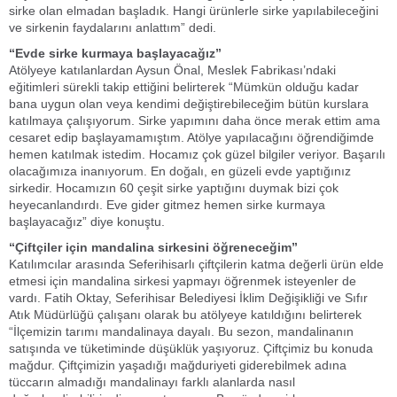
sirke olan elmadan başladık. Hangi ürünlerle sirke yapılabileceğini
ve sirkenin faydalarını anlattım” dedi.
“Evde sirke kurmaya başlayacağız”
Atölyeye katılanlardan Aysun Önal, Meslek Fabrikası’ndaki
eğitimleri sürekli takip ettiğini belirterek “Mümkün olduğu kadar
bana uygun olan veya kendimi değiştirebileceğim bütün kurslara
katılmaya çalışıyorum. Sirke yapımını daha önce merak ettim ama
cesaret edip başlayamamıştım. Atölye yapılacağını öğrendiğimde
hemen katılmak istedim. Hocamız çok güzel bilgiler veriyor. Başarılı
olacağımıza inanıyorum. En doğalı, en güzeli evde yaptığınız
sirkedir. Hocamızın 60 çeşit sirke yaptığını duymak bizi çok
heyecanlandırdı. Eve gider gitmez hemen sirke kurmaya
başlayacağız” diye konuştu.
“Çiftçiler için mandalina sirkesini öğreneceğim”
Katılımcılar arasında Seferihisarlı çiftçilerin katma değerli ürün elde
etmesi için mandalina sirkesi yapmayı öğrenmek isteyenler de
vardı. Fatih Oktay, Seferihisar Belediyesi İklim Değişikliği ve Sıfır
Atık Müdürlüğü çalışanı olarak bu atölyeye katıldığını belirterek
“İlçemizin tarımı mandalinaya dayalı. Bu sezon, mandalinanın
satışında ve tüketiminde düşüklük yaşıyoruz. Çiftçimiz bu konuda
mağdur. Çiftçimizin yaşadığı mağduriyeti giderebilmek adına
tüccarın almadığı mandalinayı farklı alanlarda nasıl