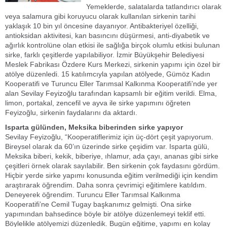
Yemeklerde, salatalarda tatlandırıcı olarak
veya salamura gibi koruyucu olarak kullanılan sirkenin tarihi
yaklaşık 10 bin yıl öncesine dayanıyor. Antibakteriyel özelliği,
antioksidan aktivitesi, kan basıncını düşürmesi, anti-diyabetik ve
ağırlık kontrolüne olan etkisi ile sağlığa birçok olumlu etkisi bulunan
sirke, farklı çeşitlerde yapılabiliyor. İzmir Büyükşehir Belediyesi
Meslek Fabrikası Özdere Kurs Merkezi, sirkenin yapımı için özel bir
atölye düzenledi. 15 katılımcıyla yapılan atölyede, Gümöz Kadın
Kooperatifi ve Turuncu Eller Tarımsal Kalkınma Kooperatifi’nde yer
alan Sevilay Feyizoğlu tarafından kapsamlı bir eğitim verildi. Elma,
limon, portakal, zencefil ve ayva ile sirke yapımını öğreten
Feyizoğlu, sirkenin faydalarını da aktardı.
Isparta gülünden, Meksika biberinden sirke yapıyor
Sevilay Feyizoğlu, “Kooperatiflerimiz için üç-dört çeşit yapıyorum.
Bireysel olarak da 60’ın üzerinde sirke çeşidim var. Isparta gülü,
Meksika biberi, kekik, biberiye, ıhlamur, ada çayı, ananas gibi sirke
çeşitleri örnek olarak sayılabilir. Ben sirkenin çok faydasını gördüm.
Hiçbir yerde sirke yapımı konusunda eğitim verilmediği için kendim
araştırarak öğrendim. Daha sonra çevrimiçi eğitimlere katıldım.
Deneyerek öğrendim. Turuncu Eller Tarımsal Kalkınma
Kooperatifi’ne Cemil Tugay başkanımız gelmişti. Ona sirke
yapımından bahsedince böyle bir atölye düzenlemeyi teklif etti.
Böylelikle atölyemizi düzenledik. Bugün eğitime, yapımı en kolay