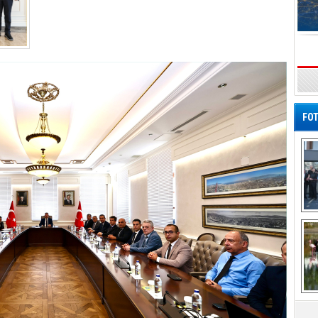
s
FOT
De
Al