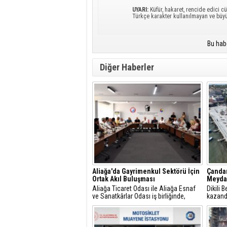
UYARI:
Küfür, hakaret, rencide edici cü
Türkçe karakter kullanılmayan ve büy
Bu hab
Diğer Haberler
Aliağa'da Gayrimenkul Sektörü İçin
Çandar
Ortak Akıl Buluşması
Meydan
Aliağa Ticaret Odası ile Aliağa Esnaf
Dikili 
ve Sanatkârlar Odası iş birliğinde,
kazand
ilçede faaliyet gösteren gayrimenkul
Ağusto
danışmanlarıyla sektörel istişare
görkeml
toplantısı gerçekleştirildi.