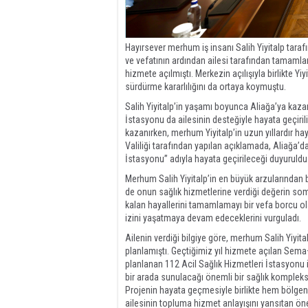
Hayırsever merhum iş insanı Salih Yiyitalp tara
ve vefatının ardından ailesi tarafından tamamla
hizmete açılmıştı. Merkezin açılışıyla birlikte Yiy
sürdürme kararlılığını da ortaya koymuştu.
Salih Yiyitalp’in yaşamı boyunca Aliağa’ya kazan
İstasyonu da ailesinin desteğiyle hayata geçirili
kazanırken, merhum Yiyitalp’in uzun yıllardır ha
Valiliği tarafından yapılan açıklamada, Aliağa’d
İstasyonu” adıyla hayata geçirileceği duyuruldu
Merhum Salih Yiyitalp’in en büyük arzularından bi
de onun sağlık hizmetlerine verdiği değerin somu
kalan hayallerini tamamlamayı bir vefa borcu ol
izini yaşatmaya devam edeceklerini vurguladı.
Ailenin verdiği bilgiye göre, merhum Salih Yiyit
planlamıştı. Geçtiğimiz yıl hizmete açılan Sema
planlanan 112 Acil Sağlık Hizmetleri İstasyonu i
bir arada sunulacağı önemli bir sağlık kompleks
Projenin hayata geçmesiyle birlikte hem bölgeni
ailesinin topluma hizmet anlayışını yansıtan ön