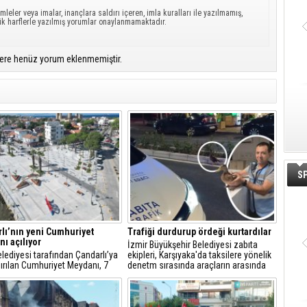
mleler veya imalar, inançlara saldırı içeren, imla kuralları ile yazılmamış,
ük harflerle yazılmış yorumlar onaylanmamaktadır.
ere henüz yorum eklenmemiştir.
S
lı’nın yeni Cumhuriyet
Trafiği durdurup ördeği kurtardılar
ı açılıyor
İzmir Büyükşehir Belediyesi zabıta
Belediyesi tarafından Çandarlı’ya
ekipleri, Karşıyaka'da taksilere yönelik
ırılan Cumhuriyet Meydanı, 7
denetm sırasında araçların arasında
s Cuma günü düzenlenecek
kalan yeşilbaşlı dişi ördeği fark ederek
i bir törenle hizmete açılıyor.
trafiği durdurdu.