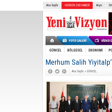
Ana Sayfa
HERGÜN 200 HABER
Arşiv
Si
GÜNCEL
BÖLGESEL
EKONOMİ
PO
Merhum Salih Yiyitalp’
Ana Sayfa
»
GÜNCEL