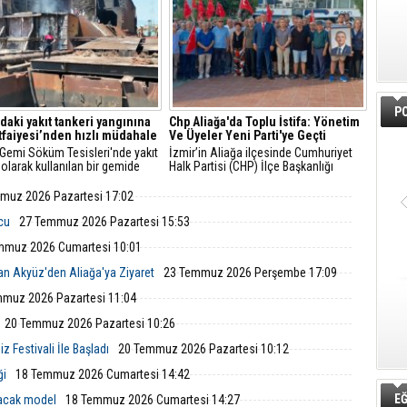
PO
'daki yakıt tankeri yangınına
Chp Aliağa'da Toplu İstifa: Yönetim
İtfaiyesi’nden hızlı müdahale
Ve Üyeler Yeni Parti'ye Geçti
 Gemi Söküm Tesisleri'nde yakıt
İzmir’in Aliağa ilçesinde Cumhuriyet
 olarak kullanılan bir gemide
Halk Partisi (CHP) İlçe Başkanlığı
çıktı. İzmir Büyükşehir
yönetim kurulu ve çok sayıda parti
esi İtfaiye Dairesi Başkanlığı
üyesi, düzenlenen basın toplantısıyla
muz 2026 Pazartesi 17:02
i, ihbarın ardından hızla bölgeye
görevlerinden ve parti üyeliklerinden
istifa ettiklerini duyurarak Yeni Parti’ye
lcu
27 Temmuz 2026 Pazartesi 15:53
katıldıklarını açıkladı.
mmuz 2026 Cumartesi 10:01
an Akyüz'den Aliağa'ya Ziyaret
23 Temmuz 2026 Perşembe 17:09
muz 2026 Pazartesi 11:04
20 Temmuz 2026 Pazartesi 10:26
 Festivali İle Başladı
20 Temmuz 2026 Pazartesi 10:12
ği
18 Temmuz 2026 Cumartesi 14:42
EĞ
lacak model
18 Temmuz 2026 Cumartesi 14:27