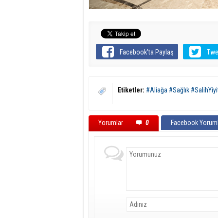
Facebook'ta Paylaş
Twe
Etiketler:
#Aliağa #Sağlık #SalihYiy
Yorumlar
0
Facebook Yoruml