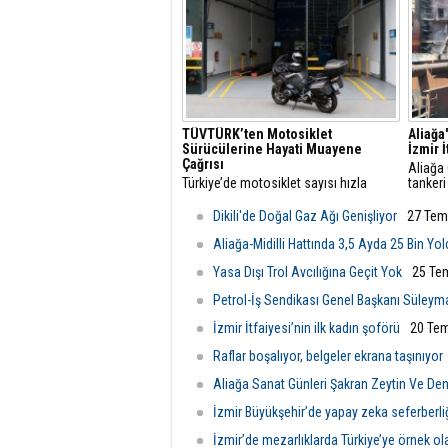
TÜVTÜRK’ten Motosiklet
Aliağa
Sürücülerine Hayati Muayene
İzmir 
Çağrısı
Aliağa
Türkiye’de motosiklet sayısı hızla
tankeri
artarken, trafikteki payı yüzde 21’i aşan
yangın 
bu araçlarda düzenli teknik kontrollerin
Belediy
Dikili'de Doğal Gaz Ağı Genişliyor
27 Tem
önemi de giderek artıyor.
ekipler
ulaştı.
Aliağa-Midilli Hattında 3,5 Ayda 25 Bin Yo
Yasa Dışı Trol Avcılığına Geçit Yok
25 Te
Petrol-İş Sendikası Genel Başkanı Süleym
İzmir İtfaiyesi’nin ilk kadın şoförü
20 Tem
Raflar boşalıyor, belgeler ekrana taşınıyor
Aliağa Sanat Günleri Şakran Zeytin Ve Deniz
İzmir Büyükşehir’de yapay zeka seferberli
İzmir’de mezarlıklarda Türkiye’ye örnek o