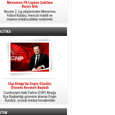
Menemen FK Ligden Çekilme
Furkan Yöntem Aliağa Fk’da
Kararı Aldı
​Aliağa FK, transfer çalışmaları
Nesine 2. Lig ekiplerinden Menemen
kapsamında Sarıyer'den orta saha
Futbol Kulübü, mevcut maddi ve
oyuncusu Furkan Yöntem'i kadrosuna
manevi imkânsızlıklar nedeniyle
dâhil etti.
ligden çekilme kararı aldığını açıkladı.
LİTİKA
Chp Aliağa'da Engin Gündüz
AK Parti Aliağa’da Genişletilmiş İlçe
Dönemi Resmen Başladı
Danışma Meclisi Yapıldı
Cumhuriyet Halk Partisi (CHP) Aliağa
AK Parti Aliağa İlçe Başkanlığı
M
İlçe Başkanlığı görevine atanan Engin
tarafından düzenlenen Genişletilmiş
Gündüz, sosyal medya hesabından
İlçe Danışma Meclisi Toplantısı,
yaptığı açıklamayla yeni döneme
partililerin ve teşkilat mensuplarının
ilişkin mesajlar verdi.
katılımıyla Aliağa Belediyesi Meclis
Salonu'nda yapıldı.
İTİM