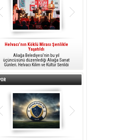
Helvacı’nın Köklü Mirası Şenlikle
Helvacı’da Kültür, Sanat Ve Müzik
A
Yaşatıldı
Şöleni
Aliağa Belediyesi’nin bu yıl
Aliağa Belediyesi tarafından
üçüncüsünü düzenlediği Aliağa Sanat
düzenlenen Aliağa Sanat Günleri, 25
Günleri, Helvacı Kilim ve Kültür Şenliği
Temmuz Cumartesi günü Helvacı’da
ile Helvacı’da renkli bir güne sahne
birbirinden renkli etkinliklerle devam
A
oldu.
edecek.
POR
o