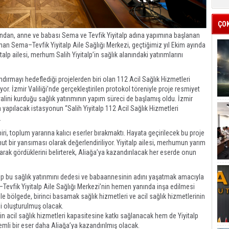
ÇO
fından, anne ve babası Sema ve Tevfik Yiyitalp adına yapımına başlanan
nan Sema–Tevfik Yiyitalp Aile Sağlığı Merkezi, geçtiğimiz yıl Ekim ayında
italp ailesi, merhum Salih Yiyitalp’in sağlık alanındaki yatırımlarını
dırmayı hedeflediği projelerden biri olan 112 Acil Sağlık Hizmetleri
yor. İzmir Valiliği’nde gerçekleştirilen protokol töreniyle proje resmiyet
yalini kurduğu sağlık yatırımının yapım süreci de başlamış oldu. İzmir
a yapılacak istasyonun “Salih Yiyitalp 112 Acil Sağlık Hizmetleri
.
ri, toplum yararına kalıcı eserler bırakmaktı. Hayata geçirilecek bu proje
t bir yansıması olarak değerlendiriliyor. Yiyitalp ailesi, merhumun yarım
arak gördüklerini belirterek, Aliağa’ya kazandırılacak her eserde onun
alp bu sağlık yatırımını dedesi ve babaannesinin adını yaşatmak amacıyla
–Tevfik Yiyitalp Aile Sağlığı Merkezi’nin hemen yanında inşa edilmesi
le bölgede, birinci basamak sağlık hizmetleri ve acil sağlık hizmetlerinin
i oluşturulmuş olacak.
n acil sağlık hizmetleri kapasitesine katkı sağlanacak hem de Yiyitalp
emli bir eser daha Aliağa’ya kazandırılmış olacak.