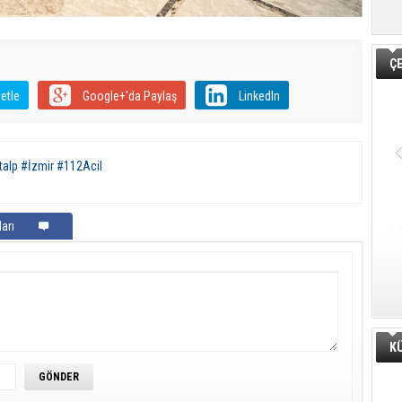
Ç
etle
Google+'da Paylaş
LinkedIn
italp #İzmir #112Acil
arı
K