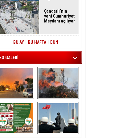
Çandarlı’nın
yeni Cumhuriyet
Meydanı açılıyor
BU AY
|
BU HAFTA
|
DÜN
EO GALERİ
liağa ‘da  otluk 
Aliağa'nın Ciğerleri 
alanda çıkan 
Yandı
yangın evlere 
sıçramadan 
söndürüldü
ÖNAL TARIM 
Aliağa'da Polis 