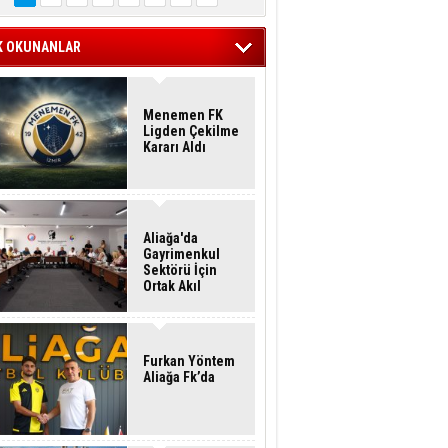
K OKUNANLAR
Menemen FK
Ligden Çekilme
Kararı Aldı
Aliağa'da
Gayrimenkul
Sektörü İçin
Ortak Akıl
Buluşması
Furkan Yöntem
Aliağa Fk’da