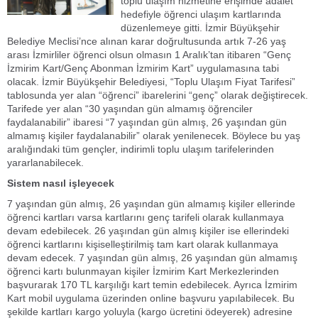
toplu ulaşım hizmetine erişimde adalet
hedefiyle öğrenci ulaşım kartlarında
düzenlemeye gitti. İzmir Büyükşehir
Belediye Meclisi’nce alınan karar doğrultusunda artık 7-26 yaş
arası İzmirliler öğrenci olsun olmasın 1 Aralık’tan itibaren “Genç
İzmirim Kart/Genç Abonman İzmirim Kart” uygulamasına tabi
olacak. İzmir Büyükşehir Belediyesi, “Toplu Ulaşım Fiyat Tarifesi”
tablosunda yer alan “öğrenci” ibarelerini “genç” olarak değiştirecek.
Tarifede yer alan “30 yaşından gün almamış öğrenciler
faydalanabilir” ibaresi “7 yaşından gün almış, 26 yaşından gün
almamış kişiler faydalanabilir” olarak yenilenecek. Böylece bu yaş
aralığındaki tüm gençler, indirimli toplu ulaşım tarifelerinden
yararlanabilecek.
Sistem nasıl işleyecek
7 yaşından gün almış, 26 yaşından gün almamış kişiler ellerinde
öğrenci kartları varsa kartlarını genç tarifeli olarak kullanmaya
devam edebilecek. 26 yaşından gün almış kişiler ise ellerindeki
öğrenci kartlarını kişiselleştirilmiş tam kart olarak kullanmaya
devam edecek. 7 yaşından gün almış, 26 yaşından gün almamış
öğrenci kartı bulunmayan kişiler İzmirim Kart Merkezlerinden
başvurarak 170 TL karşılığı kart temin edebilecek. Ayrıca İzmirim
Kart mobil uygulama üzerinden online başvuru yapılabilecek. Bu
şekilde kartları kargo yoluyla (kargo ücretini ödeyerek) adresine