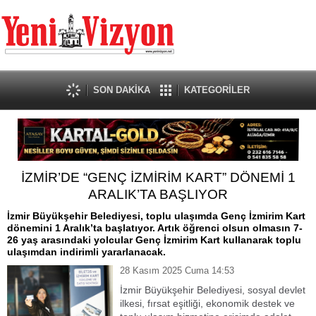
SON DAKİKA
KATEGORİLER
İZMİR’DE “GENÇ İZMİRİM KART” DÖNEMİ 1
ARALIK’TA BAŞLIYOR
İzmir Büyükşehir Belediyesi, toplu ulaşımda Genç İzmirim Kart
dönemini 1 Aralık’ta başlatıyor. Artık öğrenci olsun olmasın 7-
26 yaş arasındaki yolcular Genç İzmirim Kart kullanarak toplu
ulaşımdan indirimli yararlanacak.
28 Kasım 2025 Cuma 14:53
İzmir Büyükşehir Belediyesi, sosyal devlet
ilkesi, fırsat eşitliği, ekonomik destek ve