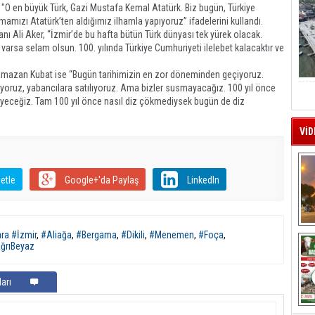
 "O en büyük Türk, Gazi Mustafa Kemal Atatürk. Biz bugün, Türkiye
mamızı Atatürk’ten aldığımız ilhamla yapıyoruz” ifadelerini kullandı.
nı Ali Aker, “İzmir’de bu hafta bütün Türk dünyası tek yürek olacak.
arsa selam olsun. 100. yılında Türkiye Cumhuriyeti ilelebet kalacaktır ve
Ramazan Kubat ise “Bugün tarihimizin en zor döneminden geçiyoruz.
liyoruz, yabancılara satılıyoruz. Ama bizler susmayacağız. 100 yıl önce
leyeceğiz. Tam 100 yıl önce nasıl diz çökmediysek bugün de diz
VİD
etle
Google+'da Paylaş
LinkedIn
A
ra #İzmir
,
#Aliağa
,
#Bergama
,
#Dikili
,
#Menemen
,
#Foça
,
ğrıBeyaz
arı