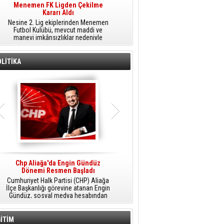
Menemen FK Ligden Çekilme
Furkan Yöntem Aliağa Fk’da
Kararı Aldı
​Aliağa FK, transfer çalışmaları
Nesine 2. Lig ekiplerinden Menemen
kapsamında Sarıyer'den orta saha
Futbol Kulübü, mevcut maddi ve
oyuncusu Furkan Yöntem'i kadrosuna
manevi imkânsızlıklar nedeniyle
dâhil etti.
ligden çekilme kararı aldığını açıkladı.
LİTİKA
Chp Aliağa'da Engin Gündüz
AK Parti Aliağa’da Genişletilmiş İlçe
Dönemi Resmen Başladı
Danışma Meclisi Yapıldı
Cumhuriyet Halk Partisi (CHP) Aliağa
AK Parti Aliağa İlçe Başkanlığı
M
İlçe Başkanlığı görevine atanan Engin
tarafından düzenlenen Genişletilmiş
Gündüz, sosyal medya hesabından
İlçe Danışma Meclisi Toplantısı,
yaptığı açıklamayla yeni döneme
partililerin ve teşkilat mensuplarının
ilişkin mesajlar verdi.
katılımıyla Aliağa Belediyesi Meclis
Salonu'nda yapıldı.
İTİM