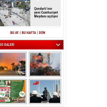
Çandarlı’nın
yeni Cumhuriyet
Meydanı açılıyor
BU AY
|
BU HAFTA
|
DÜN
EO GALERİ
liağa ‘da  otluk 
Aliağa'nın Ciğerleri 
alanda çıkan 
Yandı
yangın evlere 
sıçramadan 
söndürüldü
ÖNAL TARIM 
Aliağa'da Polis 