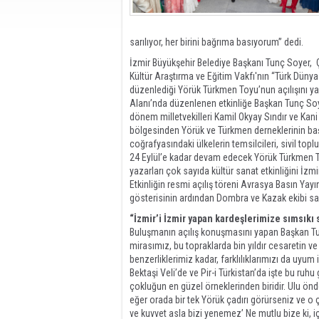
sarılıyor, her birini bağrıma basıyorum” dedi.
İzmir Büyükşehir Belediye Başkanı Tunç Soyer, 
Kültür Araştırma ve Eğitim Vakfı'nın “Türk Düny
düzenlediği Yörük Türkmen Toyu’nun açılışını ya
Alanı’nda düzenlenen etkinliğe Başkan Tunç Soy
dönem milletvekilleri Kamil Okyay Sındır ve Kani
bölgesinden Yörük ve Türkmen derneklerinin baş
coğrafyasındaki ülkelerin temsilcileri, sivil topl
24 Eylül’e kadar devam edecek Yörük Türkmen Toyu
yazarları çok sayıda kültür sanat etkinliğini İzmi
Etkinliğin resmi açılış töreni Avrasya Basın Yayın
gösterisinin ardından Dombra ve Kazak ekibi sahn
“İzmir’i İzmir yapan kardeşlerimize sımsıkı 
Buluşmanın açılış konuşmasını yapan Başkan T
mirasımız, bu topraklarda bin yıldır cesaretin v
benzerliklerimiz kadar, farklılıklarımızı da uyum
Bektaşi Veli’de ve Pir-i Türkistan’da işte bu ruhu
çokluğun en güzel örneklerinden biridir. Ulu önd
eğer orada bir tek Yörük çadırı görürseniz ve o 
ve kuvvet asla bizi yenemez’ Ne mutlu bize ki, 