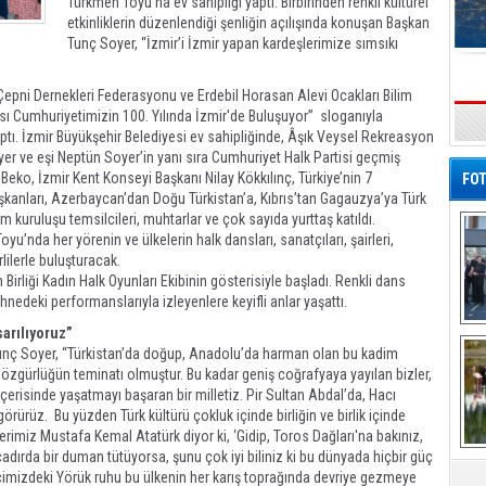
Türkmen Toyu’na ev sahipliği yaptı. Birbirinden renkli kültürel
etkinliklerin düzenlendiği şenliğin açılışında konuşan Başkan
Tunç Soyer, “İzmir’i İzmir yapan kardeşlerimize sımsıkı
Çepni Dernekleri Federasyonu ve Erdebil Horasan Alevi Ocakları Bilim
ası Cumhuriyetimizin 100. Yılında İzmir'de Buluşuyor” sloganıyla
s
ptı. İzmir Büyükşehir Belediyesi ev sahipliğinde, Âşık Veysel Rekreasyon
er ve eşi Neptün Soyer’in yanı sıra Cumhuriyet Halk Partisi geçmiş
 Beko, İzmir Kent Konseyi Başkanı Nilay Kökkılınç, Türkiye’nin 7
FOT
kanları, Azerbaycan’dan Doğu Türkistan’a, Kıbrıs’tan Gagauzya’ya Türk
um kuruluşu temsilcileri, muhtarlar ve çok sayıda yurttaş katıldı.
’nda her yörenin ve ülkelerin halk dansları, sanatçıları, şairleri,
rlilerle buluşturacak.
 Birliği Kadın Halk Oyunları Ekibinin gösterisiyle başladı. Renkli dans
edeki performanslarıyla izleyenlere keyifli anlar yaşattı.
sarılıyoruz”
De
Al
unç Soyer, “Türkistan’da doğup, Anadolu’da harman olan bu kadim
e özgürlüğün teminatı olmuştur. Bu kadar geniş coğrafyaya yayılan bizler,
 içerisinde yaşatmayı başaran bir milletiz. Pir Sultan Abdal’da, Hacı
 görürüz. Bu yüzden Türk kültürü çokluk içinde birliğin ve birlik içinde
erimiz Mustafa Kemal Atatürk diyor ki, ‘Gidip, Toros Dağları'na bakınız,
çadırda bir duman tütüyorsa, şunu çok iyi biliniz ki bu dünyada hiçbir güç
içimizdeki Yörük ruhu bu ülkenin her karış toprağında devriye gezmeye