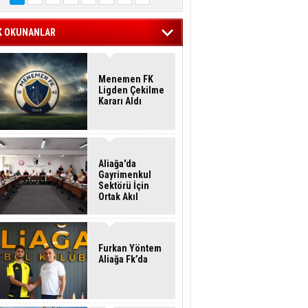
K OKUNANLAR
Menemen FK
Ligden Çekilme
Kararı Aldı
Aliağa'da
Gayrimenkul
Sektörü İçin
Ortak Akıl
Buluşması
Furkan Yöntem
Aliağa Fk’da