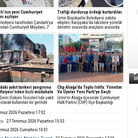
lı’nın yeni Cumhuriyet
Trafiği durdurup ördeği kurtardılar
ı açılıyor
İzmir Büyükşehir Belediyesi zabıta
Belediyesi tarafından Çandarlı’ya
ekipleri, Karşıyaka'da taksilere yönelik
ırılan Cumhuriyet Meydanı, 7
denetm sırasında araçların arasında
s Cuma günü düzenlenecek
kalan yeşilbaşlı dişi ördeği fark ederek
i bir törenle hizmete açılıyor.
trafiği durdurdu.
S
'daki yakıt tankeri yangınına
Chp Aliağa'da Toplu İstifa: Yönetim
İtfaiyesi’nden hızlı müdahale
Ve Üyeler Yeni Parti'ye Geçti
 Gemi Söküm Tesisleri'nde yakıt
İzmir’in Aliağa ilçesinde Cumhuriyet
 olarak kullanılan bir gemide
Halk Partisi (CHP) İlçe Başkanlığı
çıktı. İzmir Büyükşehir
yönetim kurulu ve çok sayıda parti
esi İtfaiye Dairesi Başkanlığı
üyesi, düzenlenen basın toplantısıyla
muz 2026 Pazartesi 17:02
i, ihbarın ardından hızla bölgeye
görevlerinden ve parti üyeliklerinden
istifa ettiklerini duyurarak Yeni Parti’ye
lcu
27 Temmuz 2026 Pazartesi 15:53
katıldıklarını açıkladı.
mmuz 2026 Cumartesi 10:01