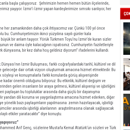
e canla başla çalışıyoruz. Şehrimizin hemen hemen bütün ilçelerinde,
miz yaşıyor. İzmir’i İzmir yapan kardeşlerimize sımsıkı sarılıyor, her
ÇO
ne her zamankinden daha çok ihtiyacımız var. Çünkü 100 yıl önce
bu. Cumhuriyetimizin ikinci yüzyılına sayılı günler kala
büyük bir anlam taşıyor. Yörük Türkmen Toyu’nu İzmir’de kuran sizler
uğunun ve daima öyle kalacağının ispatısınız. Cumhuriyetin faziletleriyle
 dünyasına, bir kez daha hoş geldiniz diyorum” ifadelerini kullandı.
Dünyası’nın İzmir Buluşması, farklı coğrafyalardaki tarihî, kültürel ve dil
k ve geleceğe dair ortak vizyon oluşturmak amacına hizmet etmektedir. Bu
k söyleşi ve konuşmalarla farklı konularda görüş alışverişinde
 kadar önemli olduğunu biliyoruz. Bu etkinlik; kültürel değişim ve
rinden gelen insanların bir araya gelmesi, kültürel alışverişi ve işbirliğini
kleri paylaşan bu topluluklar arasında daha güçlü bir dayanışma
Bir yandan dili koruma ve yaygınlaştırma amacına hizmet ederken, diğer
ye yönelik bazı paylaşımların yapılmasına zemin hazırlayacak, işbirliği
rişimciler arasında işbirliği alanlarının araştırılmasına olanak sağlayacak
ylı etkiler yaratacaktır” diye konuştu.
 yapıyoruz”
hammed Arif Genç, sözlerine Mustafa Kemal Atatürk’ün sözleri ve Türk