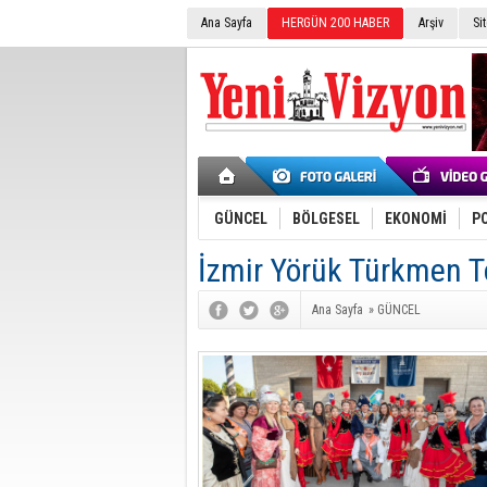
Ana Sayfa
HERGÜN 200 HABER
Arşiv
Si
GÜNCEL
BÖLGESEL
EKONOMİ
PO
İzmir Yörük Türkmen To
Ana Sayfa
»
GÜNCEL