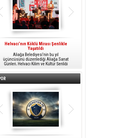
Helvacı’nın Köklü Mirası Şenlikle
Helvacı’da Kültür, Sanat Ve Müzik
A
Yaşatıldı
Şöleni
Aliağa Belediyesi’nin bu yıl
Aliağa Belediyesi tarafından
üçüncüsünü düzenlediği Aliağa Sanat
düzenlenen Aliağa Sanat Günleri, 25
Günleri, Helvacı Kilim ve Kültür Şenliği
Temmuz Cumartesi günü Helvacı’da
ile Helvacı’da renkli bir güne sahne
birbirinden renkli etkinliklerle devam
A
oldu.
edecek.
POR
o