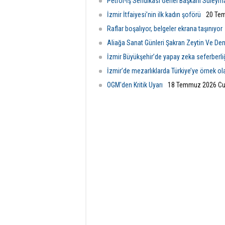
Petrol-İş Sendikası Genel Başkanı Süleym
İzmir İtfaiyesi’nin ilk kadın şoförü
20 Tem
Raflar boşalıyor, belgeler ekrana taşınıyor
Aliağa Sanat Günleri Şakran Zeytin Ve Deniz
İzmir Büyükşehir’de yapay zeka seferberli
İzmir’de mezarlıklarda Türkiye’ye örnek o
OGM'den Kritik Uyarı
18 Temmuz 2026 Cu