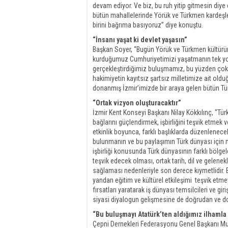
devam ediyor. Ve biz, bu ruh yitip gitmesin diy
bütün mahallelerinde Yörük ve Türkmen kardeşleri
birini bağrıma basıyoruz” diye konuştu.
“İnsanı yaşat ki devlet yaşasın”
Başkan Soyer, “Bugün Yörük ve Türkmen kültürü
kurduğumuz Cumhuriyetimizi yaşatmanın tek yolu 
gerçekleştirdiğimiz buluşmamız, bu yüzden çok 
hakimiyetin kayıtsız şartsız milletimize ait old
donanmış İzmir’imizde bir araya gelen bütün Türk
“Ortak vizyon oluşturacaktır”
İzmir Kent Konseyi Başkanı Nilay Kökkılınç, “Türk 
bağlarını güçlendirmek, işbirliğini teşvik etme
etkinlik boyunca, farklı başlıklarda düzenlenece
bulunmanın ve bu paylaşımın Türk dünyası için ne
işbirliği konusunda Türk dünyasının farklı bölgele
teşvik edecek olması, ortak tarih, dil ve gelene
sağlaması nedenleriyle son derece kıymetlidir. 
yandan eğitim ve kültürel etkileşimi teşvik etme
fırsatları yaratarak iş dünyası temsilcileri ve gi
siyasi diyalogun gelişmesine de doğrudan ve dola
“Bu buluşmayı Atatürk’ten aldığımız ilhamla
Çepni Dernekleri Federasyonu Genel Başkanı Mu