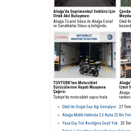
Aliağa'da Gayrimenkul Sektörü İçin
Çandar
Ortak Akıl Buluşması
Meydan
Aliağa Ticaret Odası ile Aliağa Esnaf
Dikili 
ve Sanatkârlar Odası iş birliğinde,
kazand
ilçede faaliyet gösteren gayrimenkul
Ağusto
danışmanlarıyla sektörel istişare
görkeml
toplantısı gerçekleştirildi.
TÜVTÜRK’ten Motosiklet
Aliağa
Sürücülerine Hayati Muayene
İzmir 
Çağrısı
Aliağa
Türkiye’de motosiklet sayısı hızla
tankeri
artarken, trafikteki payı yüzde 21’i aşan
yangın 
bu araçlarda düzenli teknik kontrollerin
Belediy
Dikili'de Doğal Gaz Ağı Genişliyor
27 Tem
önemi de giderek artıyor.
ekipler
ulaştı.
Aliağa-Midilli Hattında 3,5 Ayda 25 Bin Yo
Yasa Dışı Trol Avcılığına Geçit Yok
25 Te