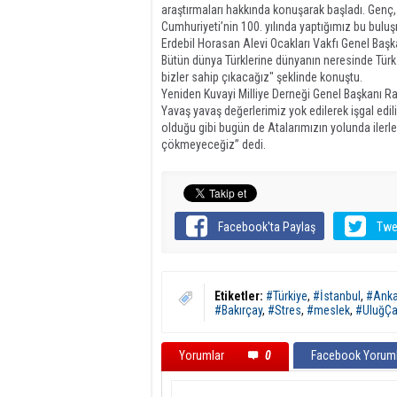
araştırmaları hakkında konuşarak başladı. Genç,
Cumhuriyeti’nin 100. yılında yaptığımız bu buluş
Erdebil Horasan Alevi Ocakları Vakfı Genel Başka
Bütün dünya Türklerine dünyanın neresinde Türk v
bizler sahip çıkacağız" şeklinde konuştu.
Yeniden Kuvayi Milliye Derneği Genel Başkanı 
Yavaş yavaş değerlerimiz yok edilerek işgal edi
olduğu gibi bugün de Atalarımızın yolunda iler
çökmeyeceğiz” dedi.
Facebook'ta Paylaş
Twe
Etiketler:
#Türkiye
,
#İstanbul
,
#Anka
#Bakırçay
,
#Stres
,
#meslek
,
#UluğÇa
Yorumlar
0
Facebook Yoruml