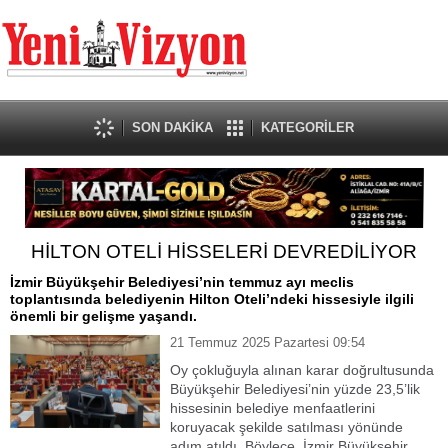
SON DAKİKA
KATEGORİLER
HİLTON OTELİ HİSSELERİ DEVREDİLİYOR
İzmir Büyükşehir Belediyesi’nin temmuz ayı meclis
toplantısında belediyenin Hilton Oteli’ndeki hissesiyle ilgili
önemli bir gelişme yaşandı.
21 Temmuz 2025 Pazartesi 09:54
Oy çokluğuyla alınan karar doğrultusunda
Büyükşehir Belediyesi’nin yüzde 23,5’lik
hissesinin belediye menfaatlerini
koruyacak şekilde satılması yönünde
adım atıldı. Böylece, İzmir Büyükşehir