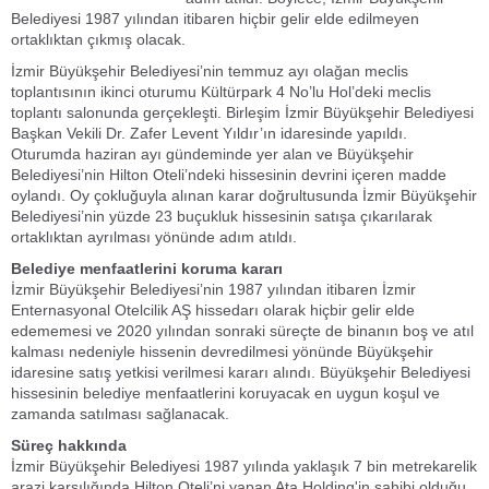
Belediyesi 1987 yılından itibaren hiçbir gelir elde edilmeyen
ortaklıktan çıkmış olacak.
İzmir Büyükşehir Belediyesi’nin temmuz ayı olağan meclis
toplantısının ikinci oturumu Kültürpark 4 No’lu Hol’deki meclis
toplantı salonunda gerçekleşti. Birleşim İzmir Büyükşehir Belediyesi
Başkan Vekili Dr. Zafer Levent Yıldır’ın idaresinde yapıldı.
Oturumda haziran ayı gündeminde yer alan ve Büyükşehir
Belediyesi’nin Hilton Oteli’ndeki hissesinin devrini içeren madde
oylandı. Oy çokluğuyla alınan karar doğrultusunda İzmir Büyükşehir
Belediyesi’nin yüzde 23 buçukluk hissesinin satışa çıkarılarak
ortaklıktan ayrılması yönünde adım atıldı.
Belediye menfaatlerini koruma kararı
İzmir Büyükşehir Belediyesi’nin 1987 yılından itibaren İzmir
Enternasyonal Otelcilik AŞ hissedarı olarak hiçbir gelir elde
edememesi ve 2020 yılından sonraki süreçte de binanın boş ve atıl
kalması nedeniyle hissenin devredilmesi yönünde Büyükşehir
idaresine satış yetkisi verilmesi kararı alındı. Büyükşehir Belediyesi
hissesinin belediye menfaatlerini koruyacak en uygun koşul ve
zamanda satılması sağlanacak.
Süreç hakkında
İzmir Büyükşehir Belediyesi 1987 yılında yaklaşık 7 bin metrekarelik
arazi karşılığında Hilton Oteli’ni yapan Ata Holding'in sahibi olduğu