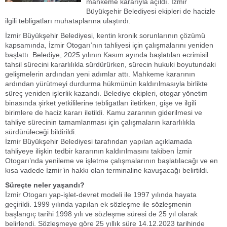
mahkeme kararıyla açıldı. İzmir
Büyükşehir Belediyesi ekipleri de hacizle
ilgili tebligatları muhataplarına ulaştırdı.
İzmir Büyükşehir Belediyesi, kentin kronik sorunlarının çözümü
kapsamında, İzmir Otogarı’nın tahliyesi için çalışmalarını yeniden
başlattı. Belediye, 2025 yılının Kasım ayında başlatılan ecrimisil
tahsil sürecini kararlılıkla sürdürürken, sürecin hukuki boyutundaki
gelişmelerin ardından yeni adımlar attı. Mahkeme kararının
ardından yürütmeyi durdurma hükmünün kaldırılmasıyla birlikte
süreç yeniden işlerlik kazandı. Belediye ekipleri, otogar yönetim
binasında şirket yetkililerine tebligatları iletirken, gişe ve ilgili
birimlere de haciz kararı iletildi. Kamu zararının giderilmesi ve
tahliye sürecinin tamamlanması için çalışmaların kararlılıkla
sürdürüleceği bildirildi.
İzmir Büyükşehir Belediyesi tarafından yapılan açıklamada
tahliyeye ilişkin tedbir kararının kaldırılmasını takiben İzmir
Otogarı’nda yenileme ve işletme çalışmalarının başlatılacağı ve en
kısa vadede İzmir’in hakkı olan terminaline kavuşacağı belirtildi.
Süreçte neler yaşandı?
İzmir Otogarı yap-işlet-devret modeli ile 1997 yılında hayata
geçirildi. 1999 yılında yapılan ek sözleşme ile sözleşmenin
başlangıç tarihi 1998 yılı ve sözleşme süresi de 25 yıl olarak
belirlendi. Sözleşmeye göre 25 yıllık süre 14.12.2023 tarihinde