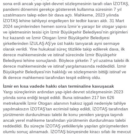
sona erdi ancak yap-işlet-devret sözleşmesinin tarafı olan İZOTAŞ,
pandemi dönemini gerekçe göstererek kullanma süresinin 7 yıl
uzatılmasını talep eden bir dava açtı. Mahkeme, 2023 yılında
İZOTAŞ lehine tahliyeyi engelleyen bir tedbir kararı aldı. 31 Mart
2024 seçimlerinden hemen sonra İzmir’e yaraşır bir otogar yapısı
ve işletmesinin tesisi için İzmir Büyükşehir Belediyesi’nin girişimleri
hız kazandı ve İzmir Otogarı İzmir Büyükşehir Belediyesi
şirketlerinden İZULAŞ AŞ’ye üst hakkı tanıyarak ayni sermaye
olarak verildi. Yine hukuksal süreç titizlikle takip edilerek dava, ilk
derece mahkemesinde ve istinaf sürecinde İzmir Büyükşehir
Belediyesi lehine sonuçlandı. Böylece şirketin 7 yıl uzatma talebi ilk
derece mahkemesinde ve istinaf yargılamasında reddedildi. İzmir
Büyükşehir Belediyesi’nin haklılığı ve sözleşmenin bittiği istinaf ve
ilk derece mahkemesi tarafından tespit edilmiş oldu.
İzmir en kısa vadede hakkı olan terminaline kavuşacak
Yargı süreçlerinin ardından yap-işlet-devret sözleşmesinin 2023
yılında sona erdiği tespit edildi. Buna istinaden 217 bin 626
metrekarelik İzmir Otogarı alanının haksız işgali nedeniyle tahliye
yapılmaksızın İZOTAŞ’tan ecrimisil talep edildi, İZOTAŞ tarafından
yürütmenin durdurulması talebi ile konu yeniden yargıya taşındı
ancak yerel mahkeme tarafından yürütmenin durdurulması talebi
reddedildi. Bu süreçte İZOTAŞ yetkilileriyle yapılan görüşmelerden
olumlu sonuç alınamadı. İZOTAŞ bünyesinde kiracı sıfatı ile mevcut