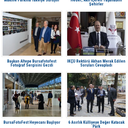
Makine Parkına Takviye Sürüyor
Hedef; Akıl İçeren Yaşanabilir
Şehirler
Başkan Altepe Bursafotofest
İKÇÜ Rektörü Akhan Merak Edilen
Fotoğraf Sergisini Gezdi
Soruları Cevapladı
BursaFotoFest Heyecanı Başlıyor
6 Asırlık Külliyeye Değer Katacak
Park