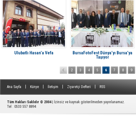
Ulubatlı Hasan’a Vefa
BursaFotoFest Dünya’yı Bursa’ya
Taşıyor
2
3
4
5
6
7
8
9
|
|
|
|
Ana Sayfa
Künye
İletişim
Ziyaretçi Defteri
RSS
Tüm Hakları Saklıdır © 2004
| İzinsiz ve kaynak gösterilmeden yayınlanamaz.
Tel : 0533 557 8894