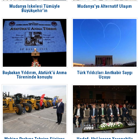
Mudanya İskelesi Tümüyle
Mudanya’ya Alternatif Ulaşım
Büyükşehir’in
Başbakan Yıldırım, Atatürk’ü Anma
Türk Yıldızları Anıtkabir Saygı
Töreninde konuştu
Uçuşu