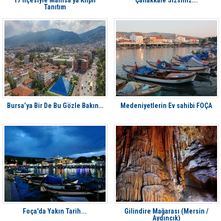
17 İlçesiyle Manisa'ya Klipli
Çanakkale Sizsiniz...
Tanıtım
Bursa’ya Bir De Bu Gözle Bakın…
Medeniyetlerin Ev sahibi FOÇA
Foça'da Yakın Tarih...
Gilindire Mağarası (Mersin /
Aydıncık)