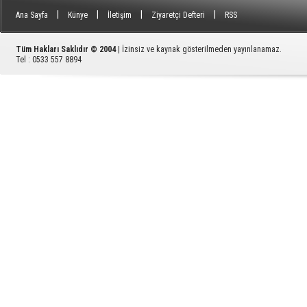
|
|
|
|
Ana Sayfa
Künye
İletişim
Ziyaretçi Defteri
RSS
Tüm Hakları Saklıdır © 2004
| İzinsiz ve kaynak gösterilmeden yayınlanamaz.
Tel : 0533 557 8894