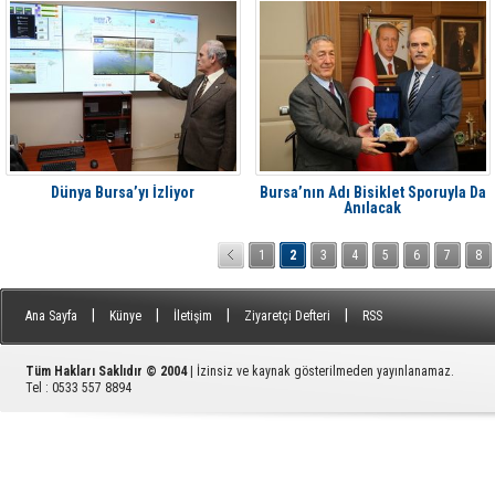
Dünya Bursa’yı İzliyor
Bursa’nın Adı Bisiklet Sporuyla Da
Anılacak
1
2
3
4
5
6
7
8
|
|
|
|
Ana Sayfa
Künye
İletişim
Ziyaretçi Defteri
RSS
Tüm Hakları Saklıdır © 2004
| İzinsiz ve kaynak gösterilmeden yayınlanamaz.
Tel : 0533 557 8894