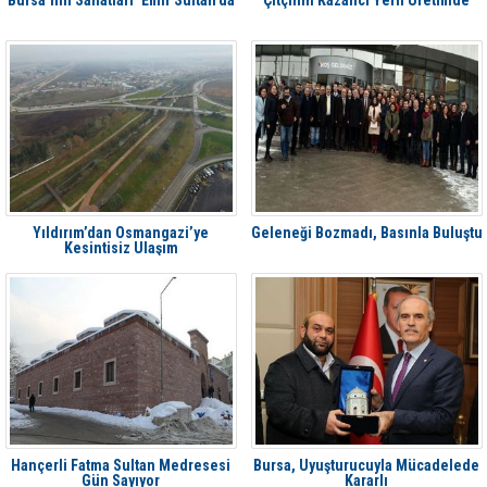
Bursa’nın Sanatları ‘Emir Sultan’da
Çitçinin Kazancı Yerli Üretimde
Yıldırım’dan Osmangazi’ye
Geleneği Bozmadı, Basınla Buluştu
Kesintisiz Ulaşım
Hançerli Fatma Sultan Medresesi
Bursa, Uyuşturucuyla Mücadelede
Gün Sayıyor
Kararlı