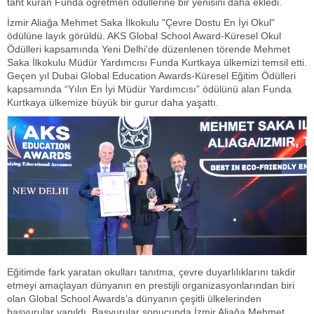
taht kuran Funda öğretmen ödüllerine bir yenisini daha ekledi.
İzmir Aliağa Mehmet Saka İlkokulu "Çevre Dostu En İyi Okul"
ödülüne layık görüldü. AKS Global School Award-Küresel Okul
Ödülleri kapsamında Yeni Delhi'de düzenlenen törende Mehmet
Saka İlkokulu Müdür Yardımcısı Funda Kurtkaya ülkemizi temsil etti.
Geçen yıl Dubai Global Education Awards-Küresel Eğitim Ödülleri
kapsamında “Yılın En İyi Müdür Yardımcısı” ödülünü alan Funda
Kurtkaya ülkemize büyük bir gurur daha yaşattı.
Eğitimde fark yaratan okulları tanıtma, çevre duyarlılıklarını takdir
etmeyi amaçlayan dünyanın en prestijli organizasyonlarından biri
olan Global School Awards’a dünyanın çeşitli ülkelerinden
başvurular yapıldı. Başvurular sonucunda İzmir Aliağa Mehmet