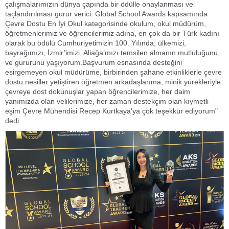
çalışmalarımızın dünya çapında bir ödülle onaylanması ve
taçlandırılması gurur verici. Global School Awards kapsamında
Çevre Dostu En İyi Okul kategorisinde okulum, okul müdürüm,
öğretmenlerimiz ve öğrencilerimiz adına, en çok da bir Türk kadını
olarak bu ödülü Cumhuriyetimizin 100. Yılında; ülkemizi,
bayrağımızı, İzmir’imizi, Aliağa’mızı temsilen almanın mutluluğunu
ve gururunu yaşıyorum.Başvurum esnasında desteğini
esirgemeyen okul müdürüme, birbirinden şahane etkinliklerle çevre
dostu nesiller yetiştiren öğretmen arkadaşlarıma, minik yürekleriyle
çevreye dost dokunuşlar yapan öğrencilerimize, her daim
yanımızda olan velilerimize, her zaman destekçim olan kıymetli
eşim Çevre Mühendisi Recep Kurtkaya'ya çok teşekkür ediyorum"
dedi.