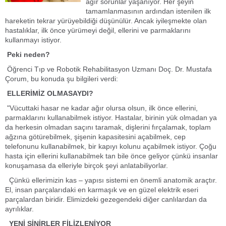
ağır sorunlar yaşanıyor. Her şeyin
tamamlanmasının ardından istenilen ilk
hareketin tekrar yürüyebildiği düşünülür. Ancak iyileşmekte olan
hastalıklar, ilk önce yürümeyi değil, ellerini ve parmaklarını
kullanmayı istiyor.
Peki neden?
Öğrenci Tıp ve Robotik Rehabilitasyon Uzmanı Doç. Dr. Mustafa
Çorum, bu konuda şu bilgileri verdi:
ELLERİMİZ OLMASAYDI?
"Vücuttaki hasar ne kadar ağır olursa olsun, ilk önce ellerini,
parmaklarını kullanabilmek istiyor. Hastalar, birinin yük olmadan ya
da herkesin olmadan saçını taramak, dişlerini fırçalamak, toplam
ağzına götürebilmek, şişenin kapasitesini açabilmek, cep
telefonunu kullanabilmek, bir kapıyı kolunu açabilmek istiyor. Çoğu
hasta için ellerini kullanabilmek tan bile önce geliyor çünkü insanlar
konuşamasa da elleriyle birçok şeyi anlatabiliyorlar.
Çünkü ellerimizin kas – yapısı sistemi en önemli anatomik araçtır.
El, insan parçalarıdaki en karmaşık ve en güzel elektrik eseri
parçalardan biridir. Elimizdeki gezegendeki diğer canlılardan da
ayrılıklar.
YENİ SİNİRLER FİLİZLENİYOR