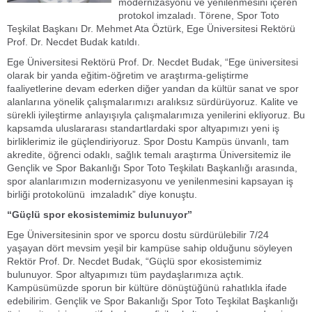
modernizasyonu ve yenilenmesini içeren
protokol imzaladı. Törene, Spor Toto
Teşkilat Başkanı Dr. Mehmet Ata Öztürk, Ege Üniversitesi Rektörü
Prof. Dr. Necdet Budak katıldı.
Ege Üniversitesi Rektörü Prof. Dr. Necdet Budak, “Ege üniversitesi
olarak bir yanda eğitim-öğretim ve araştırma-geliştirme
faaliyetlerine devam ederken diğer yandan da kültür sanat ve spor
alanlarına yönelik çalışmalarımızı aralıksız sürdürüyoruz. Kalite ve
sürekli iyileştirme anlayışıyla çalışmalarımıza yenilerini ekliyoruz. Bu
kapsamda uluslararası standartlardaki spor altyapımızı yeni iş
birliklerimiz ile güçlendiriyoruz. Spor Dostu Kampüs ünvanlı, tam
akredite, öğrenci odaklı, sağlık temalı araştırma Üniversitemiz ile
Gençlik ve Spor Bakanlığı Spor Toto Teşkilatı Başkanlığı arasında,
spor alanlarımızın modernizasyonu ve yenilenmesini kapsayan iş
birliği protokolünü imzaladık” diye konuştu.
“Güçlü spor ekosistemimiz bulunuyor”
Ege Üniversitesinin spor ve sporcu dostu sürdürülebilir 7/24
yaşayan dört mevsim yeşil bir kampüse sahip olduğunu söyleyen
Rektör Prof. Dr. Necdet Budak, “Güçlü spor ekosistemimiz
bulunuyor. Spor altyapımızı tüm paydaşlarımıza açtık.
Kampüsümüzde sporun bir kültüre dönüştüğünü rahatlıkla ifade
edebilirim. Gençlik ve Spor Bakanlığı Spor Toto Teşkilat Başkanlığı