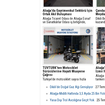
Aliağa'da Gayrimenkul Sektörü İçin
Çandar
Ortak Akıl Buluşması
Meydan
Aliağa Ticaret Odası ile Aliağa Esnaf
Dikili 
ve Sanatkârlar Odası iş birliğinde,
kazand
ilçede faaliyet gösteren gayrimenkul
Ağusto
danışmanlarıyla sektörel istişare
görkeml
toplantısı gerçekleştirildi.
TÜVTÜRK’ten Motosiklet
Aliağa
Sürücülerine Hayati Muayene
İzmir 
Çağrısı
Aliağa
Türkiye’de motosiklet sayısı hızla
tankeri
artarken, trafikteki payı yüzde 21’i aşan
yangın 
bu araçlarda düzenli teknik kontrollerin
Belediy
Dikili'de Doğal Gaz Ağı Genişliyor
27 Tem
önemi de giderek artıyor.
ekipler
ulaştı.
Aliağa-Midilli Hattında 3,5 Ayda 25 Bin Yo
Yasa Dışı Trol Avcılığına Geçit Yok
25 Te