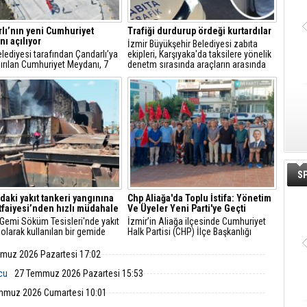
lı’nın yeni Cumhuriyet
Trafiği durdurup ördeği kurtardılar
ı açılıyor
İzmir Büyükşehir Belediyesi zabıta
Belediyesi tarafından Çandarlı’ya
ekipleri, Karşıyaka'da taksilere yönelik
ırılan Cumhuriyet Meydanı, 7
denetm sırasında araçların arasında
s Cuma günü düzenlenecek
kalan yeşilbaşlı dişi ördeği fark ederek
i bir törenle hizmete açılıyor.
trafiği durdurdu.
S
'daki yakıt tankeri yangınına
Chp Aliağa'da Toplu İstifa: Yönetim
İtfaiyesi’nden hızlı müdahale
Ve Üyeler Yeni Parti'ye Geçti
 Gemi Söküm Tesisleri'nde yakıt
İzmir’in Aliağa ilçesinde Cumhuriyet
 olarak kullanılan bir gemide
Halk Partisi (CHP) İlçe Başkanlığı
çıktı. İzmir Büyükşehir
yönetim kurulu ve çok sayıda parti
esi İtfaiye Dairesi Başkanlığı
üyesi, düzenlenen basın toplantısıyla
muz 2026 Pazartesi 17:02
i, ihbarın ardından hızla bölgeye
görevlerinden ve parti üyeliklerinden
istifa ettiklerini duyurarak Yeni Parti’ye
lcu
27 Temmuz 2026 Pazartesi 15:53
katıldıklarını açıkladı.
mmuz 2026 Cumartesi 10:01