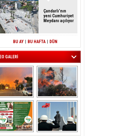
Çandarlı’nın
yeni Cumhuriyet
Meydanı açılıyor
BU AY
|
BU HAFTA
|
DÜN
EO GALERİ
liağa ‘da  otluk 
Aliağa'nın Ciğerleri 
alanda çıkan 
Yandı
yangın evlere 
sıçramadan 
söndürüldü
ÖNAL TARIM 
Aliağa'da Polis 