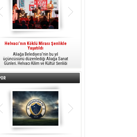
Helvacı’nın Köklü Mirası Şenlikle
Helvacı’da Kültür, Sanat Ve Müzik
A
Yaşatıldı
Şöleni
Aliağa Belediyesi’nin bu yıl
Aliağa Belediyesi tarafından
üçüncüsünü düzenlediği Aliağa Sanat
düzenlenen Aliağa Sanat Günleri, 25
Günleri, Helvacı Kilim ve Kültür Şenliği
Temmuz Cumartesi günü Helvacı’da
ile Helvacı’da renkli bir güne sahne
birbirinden renkli etkinliklerle devam
A
oldu.
edecek.
POR
o