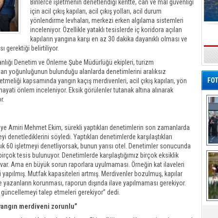
Binlerce işletmenin denetlendiği kentte, can ve mal güvenliği
için acil çıkış kapıları, acil çıkış yolları, acil durum
yönlendirme levhaları, merkezi erken algılama sistemleri
inceleniyor. Özellikle yataklı tesislerde iç koridora açılan
kapıların yangına karşı en az 30 dakika dayanıklı olması ve
gerektiği belirtiliyor.
s
kanlığı Denetim ve Önleme Şube Müdürlüğü ekipleri, turizm
nsan yoğunluğunun bulunduğu alanlarda denetimlerini aralıksız
FOT
meliği kapsamında yangın kaçış merdivenleri, acil çıkış kapıları, yön
 hayati önlem inceleniyor. Eksik görülenler tutanak altına alınarak
r.
ye Amiri Mehmet Ekim, sürekli yaptıkları denetimlerin son zamanlarda
i denetlediklerini söyledi. Yaptıkları denetimlerde karşılaştıkları
ık 60 işletmeyi denetliyorsak, bunun yarısı otel. Denetimler sonucunda
De
irçok tesis bulunuyor. Denetimlerde karşılaştığımız birçok eksiklik
Al
u var. Ama en büyük sorun raporlara uyulmaması. Örneğin kat ilaveleri
 yapılmış. Mutfak kapasiteleri artmış. Merdivenler bozulmuş, kapılar
e yazanların korunması, raporun dışında ilave yapılmaması gerekiyor.
 güncellemeyi talep etmeleri gerekiyor” dedi.
e yangın merdiveni zorunlu”