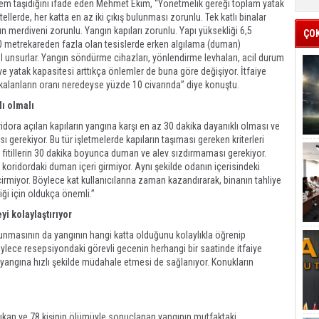
önem taşıdığını ifade eden Mehmet Ekim, “Yönetmelik gereği toplam yatak
ellerde, her katta en az iki çıkış bulunması zorunlu. Tek katlı binalar
ın merdiveni zorunlu. Yangın kapıları zorunlu. Yapı yüksekliği 6,5
ÇO
0 metrekareden fazla olan tesislerde erken algılama (duman)
l unsurlar. Yangın söndürme cihazları, yönlendirme levhaları, acil durum
ve yatak kapasitesi arttıkça önlemler de buna göre değişiyor. İtfaiye
 kalanların oranı neredeyse yüzde 10 civarında” diye konuştu.
lı olmalı
dora açılan kapıların yangına karşı en az 30 dakika dayanıklı olması ve
 gerekiyor. Bu tür işletmelerde kapıların taşıması gereken kriterleri
 fitillerin 30 dakika boyunca duman ve alev sızdırmaması gerekiyor.
koridordaki duman içeri girmiyor. Aynı şekilde odanın içerisindeki
rmiyor. Böylece kat kullanıcılarına zaman kazandırarak, binanın tahliye
iği için oldukça önemli.”
i kolaylaştırıyor
nmasının da yangının hangi katta olduğunu kolaylıkla öğrenip
öylece resepsiyondaki görevli gecenin herhangi bir saatinde itfaiye
erin yangına hızlı şekilde müdahale etmesi de sağlanıyor. Konukların
ıkan ve 78 kişinin ölümüyle sonuçlanan yangının mutfaktaki