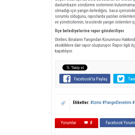
davlumbazın söndürme sisteminin bulunmaması
olmadığı için yangın ilerlediğini, baca içerisin
sorumlu olduğunu, raporlarda yazılan önlemleri
ve yöneticilerinin, tesislerde yangın önlemleri iç
İlçe belediyelerine rapor gönderiliyor
Otelleri; Binaların Yangından Korunması Hakkınd
eksikliklere dair rapor oluşturuyor. Rapor ilgili 
kapatılıyor.
Facebook'ta Paylaş
Twe
Etiketler:
#İzmir #YangınDenetimi #İ
Yorumlar
0
Facebook Yoruml