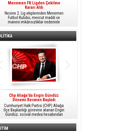
Menemen FK Ligden Çekilme
Furkan Yöntem Aliağa Fk’da
Kararı Aldı
​Aliağa FK, transfer çalışmaları
Nesine 2. Lig ekiplerinden Menemen
kapsamında Sarıyer'den orta saha
Futbol Kulübü, mevcut maddi ve
oyuncusu Furkan Yöntem'i kadrosuna
manevi imkânsızlıklar nedeniyle
dâhil etti.
ligden çekilme kararı aldığını açıkladı.
LİTİKA
Chp Aliağa'da Engin Gündüz
AK Parti Aliağa’da Genişletilmiş İlçe
Dönemi Resmen Başladı
Danışma Meclisi Yapıldı
Cumhuriyet Halk Partisi (CHP) Aliağa
AK Parti Aliağa İlçe Başkanlığı
M
İlçe Başkanlığı görevine atanan Engin
tarafından düzenlenen Genişletilmiş
Gündüz, sosyal medya hesabından
İlçe Danışma Meclisi Toplantısı,
yaptığı açıklamayla yeni döneme
partililerin ve teşkilat mensuplarının
ilişkin mesajlar verdi.
katılımıyla Aliağa Belediyesi Meclis
Salonu'nda yapıldı.
İTİM