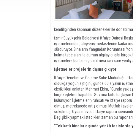
kendiliğinden kapanan düzenekler ile donatılması 
İzmir Büyükşehir Belediyesi İtfaiye Dairesi Baş
işletmelerinden, alışveriş merkezlerine kadar i
sürdürüyor. Binaların Yangından Korunması Yönet
bulma tabelaları ile duman algılayıcı gibi birçok
işletmelere bunların giderilmesi için süre veriliyo
İşletmeler projelerin dışına çıkıyor
İtfaiye Denetim ve Önleme Şube Müdürlüğü İtfai
oldukça yoğunlaştığını, günde 60’a yakın işletmey
eksiklikleri anlatan Mehmet Ekim, “Günde yaklaş
birçok işletme kapatıldı. Sezona kötü başlayan b
bulunuyor. İşletmelerin ruhsatı ve itfaiye rapor
olmuş, metrekarede artış olmuş. Mutfak ilaveleri
sökülmüş. Oysa mevcut itfaiye raporu içerisind
Değişiklik yapmak istedikleri zaman bu raporları
“Tek katlı binalar dışında yataklı tesislerd