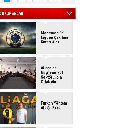
K OKUNANLAR
Menemen FK
Ligden Çekilme
Kararı Aldı
Aliağa'da
Gayrimenkul
Sektörü İçin
Ortak Akıl
Buluşması
Furkan Yöntem
Aliağa Fk’da