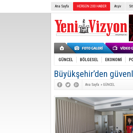
Ana Sayfa
HERGÜN 200 HABER
Arşiv
Si
GÜNCEL
BÖLGESEL
EKONOMİ
PO
Büyükşehir’den güvenli
Ana Sayfa
»
GÜNCEL