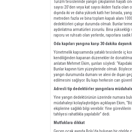
Turizm tesislerinde yangın çıkışlarının hayati 
sayısı 20’den veya kat sayısı ikiden fazla olan ot
dışında iki ve daha yüksek katlı her binada, yang
metreden fazla ve bina toplam kapalı alanı 100
dedektörleri çalışır durumda olmalı. Bunlar teme
aydınlatma armatürleri zorunlu. Bina yüksekliği 
raporu ve ruhsatı olan yerlerde, raporlara sadık
Oda kapıları yangına karşı 30 dakika dayanık
Yönetmelik kapsamında yataklı tesislerde iç kori
kendiliğinden kapanan düzenekler ile donatılması
anlatan Mehmet Ekim, şunları söyledi: “Kapıdaki
Bunlar kapının tüm yüzeylerinde olmalı. Böylece 
yangın durumunda dumanı ve alevi de dışarı geçi
edilmesini sağlıyor. Bu kapı herkesin can güvenl
Adresli tip dedektörler yangınlara müdahaley
Yine yangın dedektörünün üzerinde numara bulu
müdahaleyi kolaylaştırdığını açıklayan Ekim, “B
ekiplerine sağlıklı bilgi verebilir. Yine görevlil
tahliyesi rahatlıkla yapılabilir” dedi.
Mutfaklara dikkat
Geçen ocak ayında Bolu’da bulunan bir otelde ç