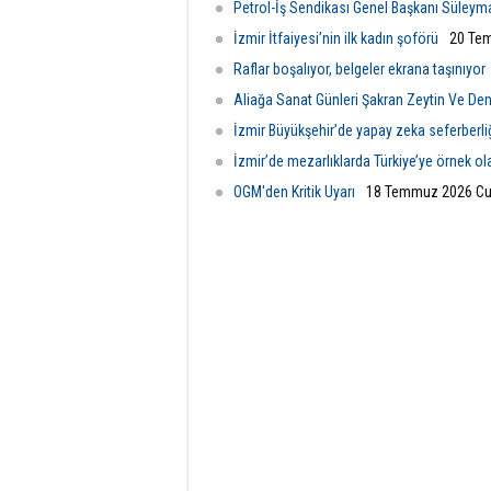
Petrol-İş Sendikası Genel Başkanı Süleym
İzmir İtfaiyesi’nin ilk kadın şoförü
20 Tem
Raflar boşalıyor, belgeler ekrana taşınıyor
Aliağa Sanat Günleri Şakran Zeytin Ve Deniz
İzmir Büyükşehir’de yapay zeka seferberli
İzmir’de mezarlıklarda Türkiye’ye örnek o
OGM'den Kritik Uyarı
18 Temmuz 2026 Cu