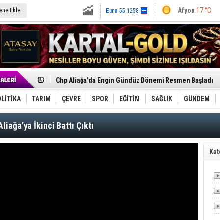
Dolar
47.6791
İzmir'in Kuzeyinde Teknoloji Üssü Yükseliyor
tene Ekle
Balıkesir
25 °
CHP Aliağa İlçe Başkanı Engin Gündüz'den Meclis Üyele
Euro
55.1258
Bursa
24 °C
Çağrısı
Onat Tüneli İzmir trafiğine nefes aldıracak
Menemen FK Ligden Çekilme Kararı Aldı
Çanakkale
25 
Aliağa'da Gayrimenkul Sektörü İçin Ortak Akıl Buluşmas
Çandarlı’nın yeni Cumhuriyet Meydanı açılıyor
Muğla
22 °C
Furkan Yöntem Aliağa Fk’da
Uşak
18 °C
Chp Aliağa'da Engin Gündüz Dönemi Resmen Başladı
AK Parti Aliağa’da Genişletilmiş İlçe Danışma Meclisi Ya
SOCAR Türkiye ve TANAP Yönetim Kurulları İstanbul'da
Trafiği durdurup ördeği kurtardılar
LİTİKA
TARIM
ÇEVRE
SPOR
EĞİTİM
SAĞLIK
GÜNDEM
Alto, İnşaat Sektörünün Taleplerini Gdz Elektrik Dağıtım 
TÜVTÜRK’ten Motosiklet Sürücülerine Hayati Muayene 
Aliağa’ya İkinci Battı Çıktı
Aliağa'daki yakıt tankeri yangınına İzmir İtfaiyesi’nden
Chp Aliağa'da Toplu İstifa: Yönetim Ve Üyeler Yeni Parti
Kat