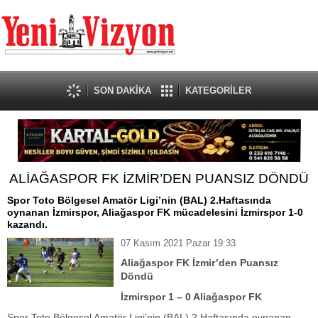
SON DAKİKA
KATEGORİLER
ALİAĞASPOR FK İZMİR’DEN PUANSIZ DÖNDÜ
Spor Toto Bölgesel Amatör Ligi’nin (BAL) 2.Haftasında
oynanan İzmirspor, Aliağaspor FK mücadelesini İzmirspor 1-0
kazandı.
07 Kasım 2021 Pazar 19:33
Aliağaspor FK İzmir’den Puansız
Döndü
İzmirspor 1 – 0 Aliağaspor FK
Spor Toto Bölgesel Amatör Ligi’nin (BAL) 2.Haftasında oynanan