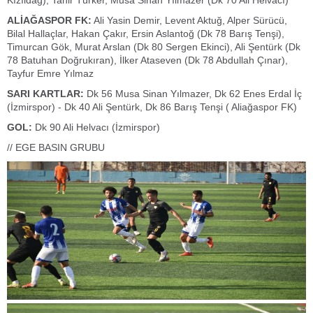
Kızıldağ), Tahir Türker, Musa Sinan Yılmazer (Dk 70 Ali Helvacı)
ALİAĞASPOR FK:
Ali Yasin Demir, Levent Aktuğ, Alper Sürücü,
Bilal Hallaçlar, Hakan Çakır, Ersin Aslantoğ (Dk 78 Barış Tenşi),
Timurcan Gök, Murat Arslan (Dk 80 Sergen Ekinci), Ali Şentürk (Dk
78 Batuhan Doğrukıran), İlker Ataseven (Dk 78 Abdullah Çınar),
Tayfur Emre Yılmaz
SARI KARTLAR:
Dk 56 Musa Sinan Yılmazer, Dk 62 Enes Erdal İç
(İzmirspor) - Dk 40 Ali Şentürk, Dk 86 Barış Tenşi ( Aliağaspor FK)
GOL:
Dk 90 Ali Helvacı (İzmirspor)
// EGE BASIN GRUBU