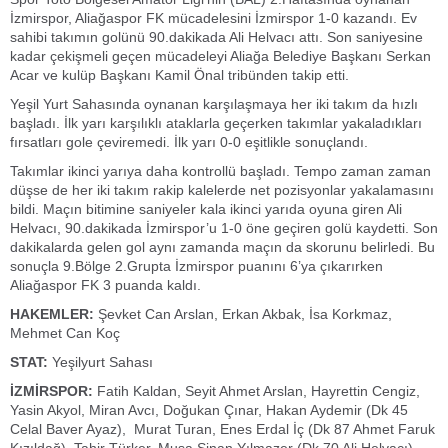
İzmirspor, Aliağaspor FK mücadelesini İzmirspor 1-0 kazandı. Ev
sahibi takımın golünü 90.dakikada Ali Helvacı attı. Son saniyesine
kadar çekişmeli geçen mücadeleyi Aliağa Belediye Başkanı Serkan
Acar ve kulüp Başkanı Kamil Önal tribünden takip etti.
Yeşil Yurt Sahasında oynanan karşılaşmaya her iki takım da hızlı
başladı. İlk yarı karşılıklı ataklarla geçerken takımlar yakaladıkları
fırsatları gole çeviremedi. İlk yarı 0-0 eşitlikle sonuçlandı.
Takımlar ikinci yarıya daha kontrollü başladı. Tempo zaman zaman
düşse de her iki takım rakip kalelerde net pozisyonlar yakalamasını
bildi. Maçın bitimine saniyeler kala ikinci yarıda oyuna giren Ali
Helvacı, 90.dakikada İzmirspor’u 1-0 öne geçiren golü kaydetti. Son
dakikalarda gelen gol aynı zamanda maçın da skorunu belirledi. Bu
sonuçla 9.Bölge 2.Grupta İzmirspor puanını 6’ya çıkarırken
Aliağaspor FK 3 puanda kaldı.
HAKEMLER:
Şevket Can Arslan, Erkan Akbak, İsa Korkmaz,
Mehmet Can Koç
STAT:
Yeşilyurt Sahası
İZMİRSPOR:
Fatih Kaldan, Seyit Ahmet Arslan, Hayrettin Cengiz,
Yasin Akyol, Miran Avcı, Doğukan Çınar, Hakan Aydemir (Dk 45
Celal Baver Ayaz), Murat Turan, Enes Erdal İç (Dk 87 Ahmet Faruk