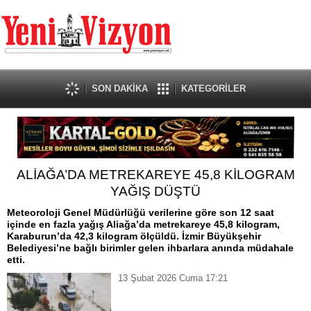
SON DAKİKA
KATEGORİLER
ALİAĞA’DA METREKAREYE 45,8 KİLOGRAM
YAĞIŞ DÜŞTÜ
Meteoroloji Genel Müdürlüğü verilerine göre son 12 saat
içinde en fazla yağış Aliağa’da metrekareye 45,8 kilogram,
Karaburun’da 42,3 kilogram ölçüldü. İzmir Büyükşehir
Belediyesi’ne bağlı birimler gelen ihbarlara anında müdahale
etti.
13 Şubat 2026 Cuma 17:21