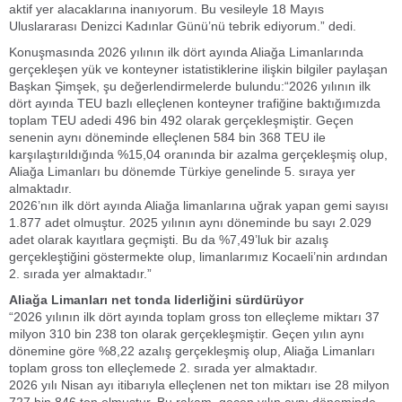
aktif yer alacaklarına inanıyorum. Bu vesileyle 18 Mayıs
Uluslararası Denizci Kadınlar Günü’nü tebrik ediyorum.” dedi.
Konuşmasında 2026 yılının ilk dört ayında Aliağa Limanlarında
gerçekleşen yük ve konteyner istatistiklerine ilişkin bilgiler paylaşan
Başkan Şimşek, şu değerlendirmelerde bulundu:“2026 yılının ilk
dört ayında TEU bazlı elleçlenen konteyner trafiğine baktığımızda
toplam TEU adedi 496 bin 492 olarak gerçekleşmiştir. Geçen
senenin aynı döneminde elleçlenen 584 bin 368 TEU ile
karşılaştırıldığında %15,04 oranında bir azalma gerçekleşmiş olup,
Aliağa Limanları bu dönemde Türkiye genelinde 5. sıraya yer
almaktadır.
2026’nın ilk dört ayında Aliağa limanlarına uğrak yapan gemi sayısı
1.877 adet olmuştur. 2025 yılının aynı döneminde bu sayı 2.029
adet olarak kayıtlara geçmişti. Bu da %7,49’luk bir azalış
gerçekleştiğini göstermekte olup, limanlarımız Kocaeli’nin ardından
2. sırada yer almaktadır.”
Aliağa Limanları net tonda liderliğini sürdürüyor
“2026 yılının ilk dört ayında toplam gross ton elleçleme miktarı 37
milyon 310 bin 238 ton olarak gerçekleşmiştir. Geçen yılın aynı
dönemine göre %8,22 azalış gerçekleşmiş olup, Aliağa Limanları
toplam gross ton elleçlemede 2. sırada yer almaktadır.
2026 yılı Nisan ayı itibarıyla elleçlenen net ton miktarı ise 28 milyon