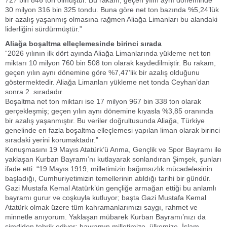
727 bin 846 ton olmuştur. Bu rakam, geçen yılın aynı döneminde
30 milyon 316 bin 325 tondu. Buna göre net ton bazında %5,24’lük
bir azalış yaşanmış olmasına rağmen Aliağa Limanları bu alandaki
liderliğini sürdürmüştür.”
Aliağa boşaltma elleçlemesinde birinci sırada
“2026 yılının ilk dört ayında Aliağa Limanlarında yükleme net ton
miktarı 10 milyon 760 bin 508 ton olarak kaydedilmiştir. Bu rakam,
geçen yılın aynı dönemine göre %7,47’lik bir azalış olduğunu
göstermektedir. Aliağa Limanları yükleme net tonda Ceyhan’dan
sonra 2. sıradadır.
Boşaltma net ton miktarı ise 17 milyon 967 bin 338 ton olarak
gerçekleşmiş; geçen yılın aynı dönemine kıyasla %3,85 oranında
bir azalış yaşanmıştır. Bu veriler doğrultusunda Aliağa, Türkiye
genelinde en fazla boşaltma elleçlemesi yapılan liman olarak birinci
sıradaki yerini korumaktadır.”
Konuşmasını 19 Mayıs Atatürk’ü Anma, Gençlik ve Spor Bayramı ile
yaklaşan Kurban Bayramı’nı kutlayarak sonlandıran Şimşek, şunları
ifade etti: “19 Mayıs 1919, milletimizin bağımsızlık mücadelesinin
başladığı, Cumhuriyetimizin temellerinin atıldığı tarihi bir gündür.
Gazi Mustafa Kemal Atatürk’ün gençliğe armağan ettiği bu anlamlı
bayramı gurur ve coşkuyla kutluyor; başta Gazi Mustafa Kemal
Atatürk olmak üzere tüm kahramanlarımızı saygı, rahmet ve
minnetle anıyorum. Yaklaşan mübarek Kurban Bayramı’nızı da
şimdiden tebrik ediyor; bayramın milletimize, ülkemize, İslam