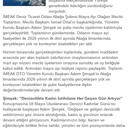
boşaltma elleçlemesinde Türkiye
genelindeki liderliğini sürdürdüğünü
vurguladı.
İMEAK Deniz Ticaret Odası Aliağa Şubesi Mayıs Ayı Olağan Meclis
Toplantısı, Meclis Başkanı İsmail Önal’ın başkanlığında; Yönetim
Kurulu Başkanı Adem Şimşek ve şube meclis üyelerinin katılımıyla
gerçekleştirildi. Toplantının gündeminde, Odanın mayıs ayı
faaliyetleri ile 2026 yılının ilk dört ayında Aliağa limanlarında
gerçekleşen yük ve konteyner istatistikleri yer aldı.
Hizmet binasında gerçekleştirilen toplantıda, gündem maddeleri
arasında yer alan toplantı zabıtlarının onaylanmasının ardından
mart ayı mizanı meclis üyelerinin onayına sunuldu ve oy birliğiyle
kabul edildi. Ardından mayıs ayı faaliyet raporu paylaşıldı. Toplantı,
İMEAK DTO Yönetim Kurulu Başkanı Adem Şimşek’in Aliağa
limanlarında 2026 yılının ilk dört ayında gerçekleşen yük ve
konteyner istatistikleri ile şube faaliyetlerine ilişkin
değerlendirmeleriyle devam etti.
Şimşek: “Denizcilikte Kadın İstihdamı Her Geçen Gün Artıyor”
Konuşmasına 18 Mayıs Uluslararası Denizci Kadınlar Günü’nü
kutlayarak başlayan Adem Şimşek, “Değişen ve gelişen denizcilik
sektörümüz göz önüne alındığında, kadın iş gücünün artarak
devam ettiğini görüyorum. Kadınlarımızın bilgi, beceri ve
eğitimleriyle birlikte firma sahibi, yönetici ve tüm pozisyonlarda daha