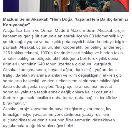
Mazlum Selim Aksakal: “Hem Doğal Yaşamı Hem Balıkçılarımızı
Koruyacağız”
Aliağa İlçe Tarım ve Orman Müdürü Mazlum Selim Aksakal, proje
kapsamını geniş bir sunumla anlatarak ilçenin 63 kilometrelik kıyı
şeridi, doğal yapısı ve balıkçılık potansiyeli hakkında detaylı bilgiler
paylaştı. Aksakal; üç su ürünleri kooperatifi, bir balıkçılar derneği,
126 balıkçı teknesi, 100’ün üzerinde ticari balıkçı ve binden fazla
amatör balıkçının bölgede aktif olduğunu belirterek yıllık deniz
ürünleri üretiminin 640 tonun üzerinde olduğunu vurguladı.
Aksakal konuşmasında; hayalet ağlar, dip kirliliği, yoğun deniz
trafiği, daralan avlanma alanları ve iklim değişikliğinin etkileri gibi
sorunların balıkçılığı ve deniz ekosistemini olumsuz etkilediğini
ifade ederek şunları söyledi:“Bu proje ile amacımız mevcut
sorunları yalnızca tespit etmek değil; onlara kalıcı çözümler
üreterek gelecek nesillere daha temiz, daha sağlıklı bir körfez
bırakmaktır.”
Aksakal, proje kapsamında hayalet ağların çıkarılması, kıyı
temizliği, midye yuvalarının yerleştirilmesi, yapay resiflerin
güçlendirilmesi ve deniz suyunun filtrelenmesini destekleyen
uygulamalara ağırlık verileceğini belirtti.