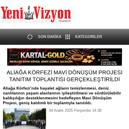
SON DAKİKA
KATEGORİLER
ALİAĞA KÖRFEZİ MAVİ DÖNÜŞÜM PROJESİ
TANITIM TOPLANTISI GERÇEKLEŞTİRİLDİ
Aliağa Körfezi’nde hayalet ağların temizlenmesi, deniz
canlılarının yaşam alanlarının iyileştirilmesi ve sürdürülebilir
balıkçılığın desteklenmesini hedefleyen Mavi Dönüşüm
Projesi, geniş katılımlı bir toplantıyla tanıtıldı.
04 Aralık 2025 Perşembe 14:38