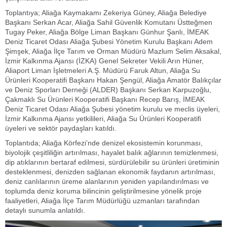
Toplantıya; Aliağa Kaymakamı Zekeriya Güney, Aliağa Belediye
Başkanı Serkan Acar, Aliağa Sahil Güvenlik Komutanı Üstteğmen
Tugay Peker, Aliağa Bölge Liman Başkanı Günhur Şanlı, İMEAK
Deniz Ticaret Odası Aliağa Şubesi Yönetim Kurulu Başkanı Adem
Şimşek, Aliağa İlçe Tarım ve Orman Müdürü Mazlum Selim Aksakal,
İzmir Kalkınma Ajansı (İZKA) Genel Sekreter Vekili Arın Hüner,
Aliaport Liman İşletmeleri A.Ş. Müdürü Faruk Altun, Aliağa Su
Ürünleri Kooperatifi Başkanı Hakan Şengül, Aliağa Amatör Balıkçılar
ve Deniz Sporları Derneği (ALDER) Başkanı Serkan Karpuzoğlu,
Çakmaklı Su Ürünleri Kooperatifi Başkanı Recep Barış, İMEAK
Deniz Ticaret Odası Aliağa Şubesi yönetim kurulu ve meclis üyeleri,
İzmir Kalkınma Ajansı yetkilileri, Aliağa Su Ürünleri Kooperatifi
üyeleri ve sektör paydaşları katıldı.
Toplantıda; Aliağa Körfezi’nde denizel ekosistemin korunması,
biyolojik çeşitliliğin artırılması, hayalet balık ağlarının temizlenmesi,
dip atıklarının bertaraf edilmesi, sürdürülebilir su ürünleri üretiminin
desteklenmesi, denizden sağlanan ekonomik faydanın artırılması,
deniz canlılarının üreme alanlarının yeniden yapılandırılması ve
toplumda deniz koruma bilincinin geliştirilmesine yönelik proje
faaliyetleri, Aliağa İlçe Tarım Müdürlüğü uzmanları tarafından
detaylı sunumla anlatıldı.