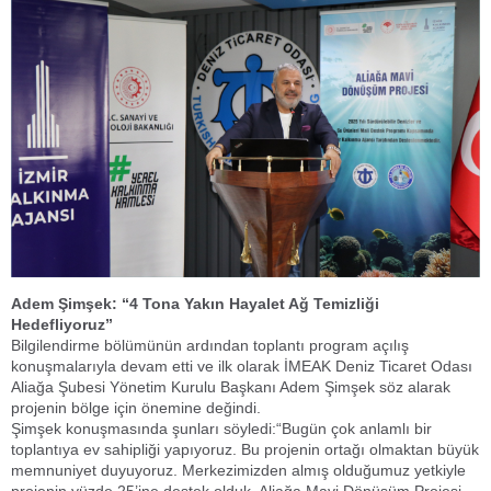
Adem Şimşek: “4 Tona Yakın Hayalet Ağ Temizliği
Hedefliyoruz”
Bilgilendirme bölümünün ardından toplantı program açılış
konuşmalarıyla devam etti ve ilk olarak İMEAK Deniz Ticaret Odası
Aliağa Şubesi Yönetim Kurulu Başkanı Adem Şimşek söz alarak
projenin bölge için önemine değindi.
Şimşek konuşmasında şunları söyledi:“Bugün çok anlamlı bir
toplantıya ev sahipliği yapıyoruz. Bu projenin ortağı olmaktan büyük
memnuniyet duyuyoruz. Merkezimizden almış olduğumuz yetkiyle
projenin yüzde 25’ine destek olduk. Aliağa Mavi Dönüşüm Projesi