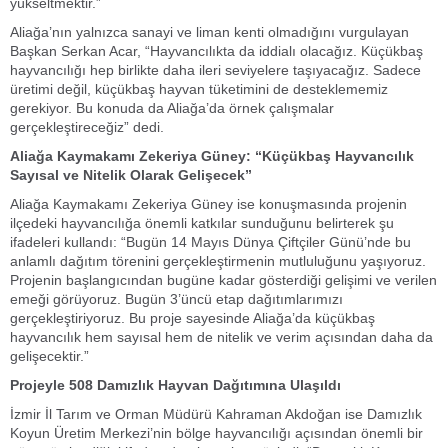
yükseltmektir.”
Aliağa’nın yalnızca sanayi ve liman kenti olmadığını vurgulayan
Başkan Serkan Acar, “Hayvancılıkta da iddialı olacağız. Küçükbaş
hayvancılığı hep birlikte daha ileri seviyelere taşıyacağız. Sadece
üretimi değil, küçükbaş hayvan tüketimini de desteklememiz
gerekiyor. Bu konuda da Aliağa’da örnek çalışmalar
gerçekleştireceğiz” dedi.
Aliağa Kaymakamı Zekeriya Güney: “Küçükbaş Hayvancılık
Sayısal ve Nitelik Olarak Gelişecek”
Aliağa Kaymakamı Zekeriya Güney ise konuşmasında projenin
ilçedeki hayvancılığa önemli katkılar sunduğunu belirterek şu
ifadeleri kullandı: “Bugün 14 Mayıs Dünya Çiftçiler Günü’nde bu
anlamlı dağıtım törenini gerçekleştirmenin mutluluğunu yaşıyoruz.
Projenin başlangıcından bugüne kadar gösterdiği gelişimi ve verilen
emeği görüyoruz. Bugün 3’üncü etap dağıtımlarımızı
gerçekleştiriyoruz. Bu proje sayesinde Aliağa’da küçükbaş
hayvancılık hem sayısal hem de nitelik ve verim açısından daha da
gelişecektir.”
Projeyle 508 Damızlık Hayvan Dağıtımına Ulaşıldı
İzmir İl Tarım ve Orman Müdürü Kahraman Akdoğan ise Damızlık
Koyun Üretim Merkezi’nin bölge hayvancılığı açısından önemli bir