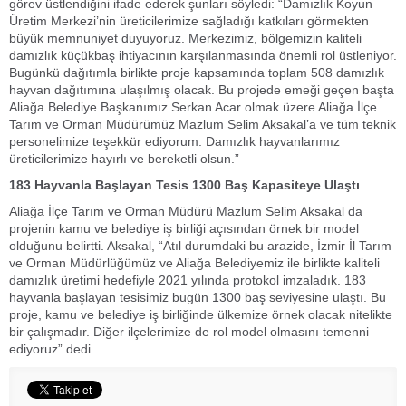
görev üstlendiğini ifade ederek şunları söyledi: “Damızlık Koyun
Üretim Merkezi’nin üreticilerimize sağladığı katkıları görmekten
büyük memnuniyet duyuyoruz. Merkezimiz, bölgemizin kaliteli
damızlık küçükbaş ihtiyacının karşılanmasında önemli rol üstleniyor.
Bugünkü dağıtımla birlikte proje kapsamında toplam 508 damızlık
hayvan dağıtımına ulaşılmış olacak. Bu projede emeği geçen başta
Aliağa Belediye Başkanımız Serkan Acar olmak üzere Aliağa İlçe
Tarım ve Orman Müdürümüz Mazlum Selim Aksakal’a ve tüm teknik
personelimize teşekkür ediyorum. Damızlık hayvanlarımız
üreticilerimize hayırlı ve bereketli olsun.”
183 Hayvanla Başlayan Tesis 1300 Baş Kapasiteye Ulaştı
Aliağa İlçe Tarım ve Orman Müdürü Mazlum Selim Aksakal da
projenin kamu ve belediye iş birliği açısından örnek bir model
olduğunu belirtti. Aksakal, “Atıl durumdaki bu arazide, İzmir İl Tarım
ve Orman Müdürlüğümüz ve Aliağa Belediyemiz ile birlikte kaliteli
damızlık üretimi hedefiyle 2021 yılında protokol imzaladık. 183
hayvanla başlayan tesisimiz bugün 1300 baş seviyesine ulaştı. Bu
proje, kamu ve belediye iş birliğinde ülkemize örnek olacak nitelikte
bir çalışmadır. Diğer ilçelerimize de rol model olmasını temenni
ediyoruz” dedi.