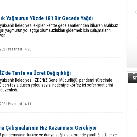
llık Yağmurun Yüzde 18’i Bir Gecede Yağdı
yükşehir Belediyesi ekipleri kentte gece saatlerinden itibaren aralıksız
ırı yağmurun yol açtığı olumsuzlukları gidermek için çalışmalarını
or.
2021 Pazartesi 14:28
Z’de Tarife ve Ücret Değişikliği
S
üyükşehir Belediyesi İZDENİZ Genel Müdürlüğü, pandemi sürecinde
’den fazla düşen yolcu sayısı nedeniyle körfez içi sefer saatlerini
 düzenledi.
2021 Pazartesi 14:11
ma Çalışmalarının Hız Kazanması Gerekiyor
 pandemisinin Türkiye ve dünya sağlık sektöründe yarattığı etkiler ve