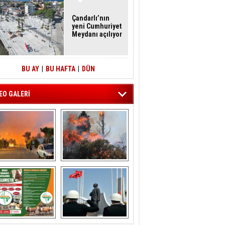
Çandarlı’nın
yeni Cumhuriyet
Meydanı açılıyor
BU AY
|
BU HAFTA
|
DÜN
EO GALERİ
liağa ‘da  otluk 
Aliağa'nın Ciğerleri 
alanda çıkan 
Yandı
yangın evlere 
sıçramadan 
söndürüldü
ÖNAL TARIM 
Aliağa'da Polis 