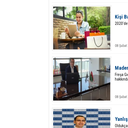
Kişi B
2020’de 
08 Şubat 
Maden
Freşa G
hakkında
08 Şubat 
Yanlış
Oldukça 