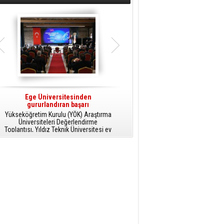
Ege Üniversitesinden
LGS Merkezî Sınav Tarihi Belli
gururlandıran başarı
Oldu
Yükseköğretim Kurulu (YÖK) Araştırma
Milli Eğitim Bakanı Yusuf Tekin, 2025-
Üniversiteleri Değerlendirme
2026 eğitim öğretim yılı Liselere Geçiş
Toplantısı, Yıldız Teknik Üniversitesi ev
Sistemi (LGS) kapsamındaki merkezî
sahipliğinde gerçekleştirildi.
sınav tarihini açıkladı.
v