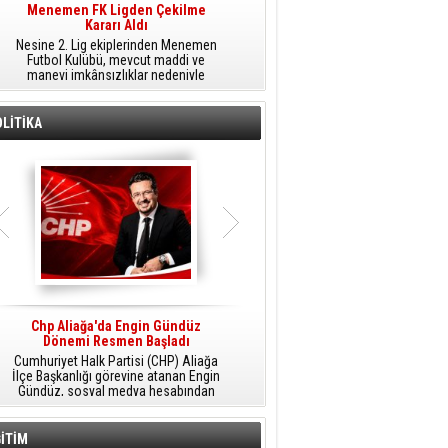
Menemen FK Ligden Çekilme
Furkan Yöntem Aliağa Fk’da
Kararı Aldı
​Aliağa FK, transfer çalışmaları
Nesine 2. Lig ekiplerinden Menemen
kapsamında Sarıyer'den orta saha
Futbol Kulübü, mevcut maddi ve
oyuncusu Furkan Yöntem'i kadrosuna
manevi imkânsızlıklar nedeniyle
dâhil etti.
ligden çekilme kararı aldığını açıkladı.
LİTİKA
Chp Aliağa'da Engin Gündüz
AK Parti Aliağa’da Genişletilmiş İlçe
Dönemi Resmen Başladı
Danışma Meclisi Yapıldı
Cumhuriyet Halk Partisi (CHP) Aliağa
AK Parti Aliağa İlçe Başkanlığı
M
İlçe Başkanlığı görevine atanan Engin
tarafından düzenlenen Genişletilmiş
Gündüz, sosyal medya hesabından
İlçe Danışma Meclisi Toplantısı,
yaptığı açıklamayla yeni döneme
partililerin ve teşkilat mensuplarının
ilişkin mesajlar verdi.
katılımıyla Aliağa Belediyesi Meclis
Salonu'nda yapıldı.
İTİM