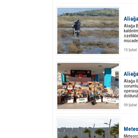
Aliağa
Aliağa B
kaldırıl
özellikl
mücadele
10 Şubat
Aliağ
Aliağa İ
sorumlu
operasyo
dolduru
09 Şubat 
Meteor
Meteorol