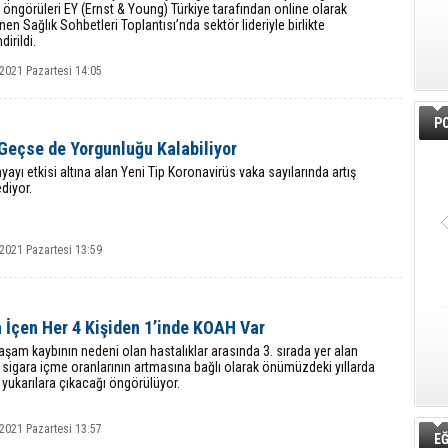
ı öngörüleri EY (Ernst & Young) Türkiye tarafından online olarak
en Sağlık Sohbetleri Toplantısı’nda sektör lideriyle birlikte
dirildi.
2021 Pazartesi 14:05
PO
Geçse de Yorgunluğu Kalabiliyor
ayı etkisi altına alan Yeni Tip Koronavirüs vaka sayılarında artış
diyor.
2021 Pazartesi 13:59
 İçen Her 4 Kişiden 1’inde KOAH Var
şam kaybının nedeni olan hastalıklar arasında 3. sırada yer alan
sigara içme oranlarının artmasına bağlı olarak önümüzdeki yıllarda
yukarılara çıkacağı öngörülüyor.
2021 Pazartesi 13:57
EĞ