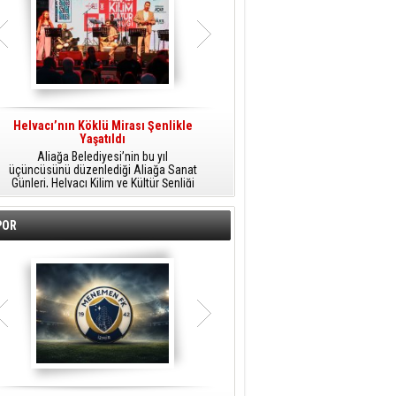
Helvacı’nın Köklü Mirası Şenlikle
Helvacı’da Kültür, Sanat Ve Müzik
A
Yaşatıldı
Şöleni
Aliağa Belediyesi’nin bu yıl
Aliağa Belediyesi tarafından
üçüncüsünü düzenlediği Aliağa Sanat
düzenlenen Aliağa Sanat Günleri, 25
Günleri, Helvacı Kilim ve Kültür Şenliği
Temmuz Cumartesi günü Helvacı’da
ile Helvacı’da renkli bir güne sahne
birbirinden renkli etkinliklerle devam
A
oldu.
edecek.
POR
o