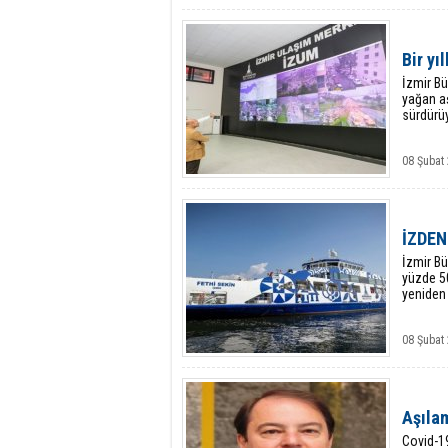
Bir yı
İzmir Bü
yağan aş
sürdürüy
08 Şubat 
İZDENİ
İzmir B
yüzde 50
yeniden
08 Şubat 
Aşıla
Covid-19