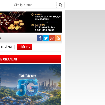
C
ı
°C
TURİZM
DİĞER »
pıldı
 Toplandı
E ÇIKANLAR
A.Ş.’Ye İletti
Çağrısı
 hızlı müdahale
'ye Geçti