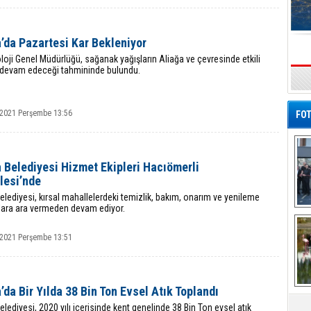
’da Pazartesi Kar Bekleniyor
oji Genel Müdürlüğü, sağanak yağışların Aliağa ve çevresinde etkili
devam edeceği tahmininde bulundu.
s
 2021 Perşembe 13:56
FOT
 Belediyesi Hizmet Ekipleri Hacıömerli
lesi’nde
elediyesi, kırsal mahallelerdeki temizlik, bakım, onarım ve yenileme
lara ara vermeden devam ediyor.
De
Al
 2021 Perşembe 13:51
’da Bir Yılda 38 Bin Ton Evsel Atık Toplandı
elediyesi, 2020 yılı içerisinde kent genelinde 38 Bin Ton evsel atık