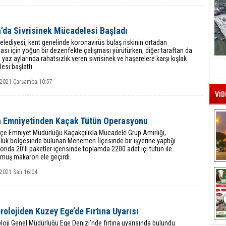
’da Sivrisinek Mücadelesi Başladı
elediyesi, kent genelinde koronavirüs bulaş riskinin ortadan
ması için yoğun bir dezenfekte çalışması yürütürken, diğer taraftan da
e yaz aylarında rahatsızlık veren sivrisinek ve haşerelere karşı kışlak
si başlattı.
 2021 Çarşamba 10:57
VİD
a Emniyetinden Kaçak Tütün Operasyonu
lçe Emniyet Müdürlüğü Kaçakçılıkla Mücadele Grup Amirliği,
luk bölgesinde bulunan Menemen İlçesinde bir işyerine yaptığı
nda 20’li paketler içerisinde toplamda 2200 adet içi tütün ile
lmuş makaron ele geçirdi.
A
2021 Salı 16:04
olojiden Kuzey Ege’de Fırtına Uyarısı
oji Genel Müdürlüğü Ege Denizi’nde fırtına uyarısında bulundu.