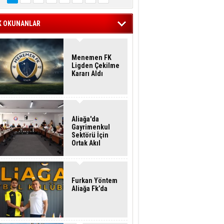
K OKUNANLAR
Menemen FK
Ligden Çekilme
Kararı Aldı
Aliağa'da
Gayrimenkul
Sektörü İçin
Ortak Akıl
Buluşması
Furkan Yöntem
Aliağa Fk’da