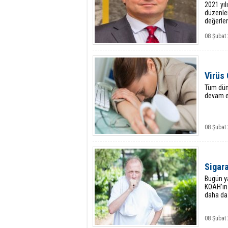
2021 yıl
düzenlen
değerlen
08 Şubat 
Virüs 
Tüm düny
devam e
08 Şubat 
Sigara
Bugün ya
KOAH’ın 
daha da 
08 Şubat 