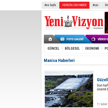
Ana Sayfa
HERGÜN 200 HABER
Arşiv
Si
GÜNCEL
BÖLGESEL
EKONOMİ
PO
Manisa Haberleri
Güzel
Son haft
önemli b
11 Şubat