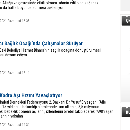
ın Aliağa ve çevresinde etkili olması tahmin edilirken sağanak
ın da hafta boyunca sürmesi bekleniyor.
Ç
2021 Pazartesi 16:35
cı Sağlık Ocağı’nda Çalışmalar Sürüyor
Eski Belediye Hizmet Binası’nın sağlık ocağına dönüştürülmesi
arı devam ediyor.
2021 Pazartesi 16:11
Kadro Aşı Hızını Yavaşlatıyor
imleri Dernekleri Federasyonu 2. Başkanı Dr. Yusuf Eryazğan, “Aile
i 15 yıldır aile hekimliği birimlerinde tüm ülkenin; 3,5 milyonun
ki bebeklik dönemi aşılarını, izlemlerini birebir takip ederek, %98’i aşan
K
larının yakalan
2021 Pazartesi 14:31