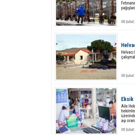
Fırtınan
yağışlar
08 Şubat 
Helva
Helvacı 
çalışmal
08 Şubat 
Eksik 
Aile Hek
hekimler
üzerinde
aşı oran
08 Şubat 