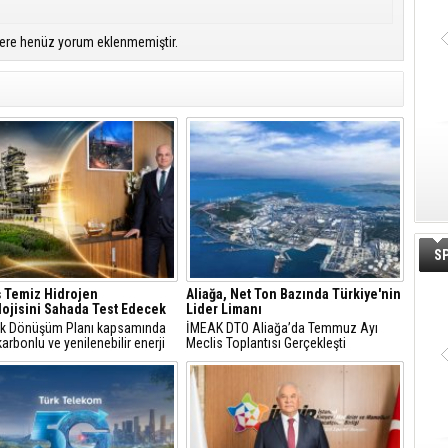
ere henüz yorum eklenmemiştir.
S
 Temiz Hidrojen
Aliağa, Net Ton Bazında Türkiye'nin
ojisini Sahada Test Edecek
Lider Limanı
jik Dönüşüm Planı kapsamında
İMEAK DTO Aliağa’da Temmuz Ayı
arbonlu ve yenilenebilir enerji
Meclis Toplantısı Gerçekleşti
erine odaklanan Tüpraş, temiz
n teknolojileri alanında yenilikçi
re öncülük ediyor.