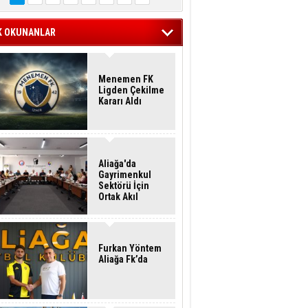
K OKUNANLAR
Menemen FK
Ligden Çekilme
Kararı Aldı
Aliağa'da
Gayrimenkul
Sektörü İçin
Ortak Akıl
Buluşması
Furkan Yöntem
Aliağa Fk’da