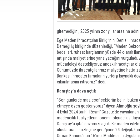
giremediğini, 2025 yılının zor yıllar arasına ad
Ege Maden İhracatçıları Birliği’nin. Denizli İhrac
Derneği iş birliğinde düzenlediği, “Maden Sekt
bedelleri, ruhsat harçlarının yüzde 44 olarak il
artışında maliyetlerine yansıyacağını vurguladı.
mücadeleyi destekliyoruz ancak ihracatçılar ol
Günümüzde ihracatçılarımız maliyetine hatta z
Bankası ihracatçı firmaların yurtdışı kaynaklı döv
çıkarılmasını istiyoruz” dedi.
Danıştay’a dava açtık
“Son günlerde maalesef sektörün belini büken g
etmeye özen gösteriyoruz” diyen Alimoğlu şöyl
4 Eylül 2024 tarihli Resmî Gazete’de yayınlan
madencilik faaliyetlerini önemli ölçüde kısıtlaya
Danıştay’a iptal davamızı açtık. Bir maden işletm
uluslararası sözleşme gereğince 24 değişik kuru
Orman Kanunu’nun 16’ıncı Maddesinin Uygulanm