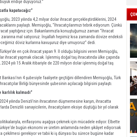
 büyük endişe duyuyoruz.”
acatla kapatacağız”
ÇO
şoğlu, 2023 yılında 4,2 milyar dolar ihracat gerçekleştirdiklerini, 2024
atacaklarını paylaştı. Memişoğlu, “İhracatçılarımızı tebrik ediyorum. Çünkü
racat yaptığınız için. Bakanlarımızla konuştuğumuz zaman “İhracat
 da zararına mal satıyoruz. İnşallah hepimiz kısa zamanda dövize endeksli
leceğimiz döviz kurlarına kavuşuruz diye umuyoruz” dedi.
 Türkiye’de en çok ihracat yapan 9. İl olduğu bilgisini veren Memişoğlu,
olar ihracat yapmak olacak. İşlenmiş doğal taş ihracatında ülke çapında
2024 yılı 15 Aralık itibariyle de 220 milyon dolar işlenmiş doğal taş
t Bankası’nın 4 şubesiyle faaliyete geçtiğini dillendiren Memişoğlu, Türk
hracatçılar Birliği bünyesinde şubesinin açılacağı bilgisini paylaştı.
 karlılık kalmadı”
024 yılında Denizli’nin ihracatının düşmemesine karşın, ihracatta
rlarda Denizlili sanayicilerin, ihracatçıların eksiye düştüğü bir yıl olarak
olitikalarıyla, enflasyonu aşağıya çekmek için mücadele ediyor. Elbette
“Türkiye'de bugün ekonomi ve üretim anlamında neden şikâyet ediyorsak
 çekilmesi gerekiyor ve tabii ki iş dünyası bu sürece bugüne kadar