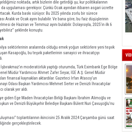
diğimiz noktada, artık bizlerin dile getirdiği şu; kur politikalarının
ın da uygulaması gerekiyor. Çünkü Ocak ayından itibaren asgari ücrette
rtacak. Kurda baskı sürüyor. Bu 2025 yılında zorlu bir sürece
ı Aralık ve Ocak ayını bulabilir. Ve bana göre; bu faiz düşüşlerinin
lmesi de Haziran ve Temmuz ayını bulabilir. Dolayısıyla, 2025’in ilk 6
yebiliriz” şeklinde konuştu.
cak
lya sektörlerinin aralarında olduğu emek yoğun sektörlere yeni teşvik
nuşan Kasapoğlu, bu teşvik paketlerinin sanayici ve ihracatçıyı
VİD
di.
hur İşbırakmaz’ın moderatörlük yaptığı oturumda, Türk Eximbank Ege Bölge
enel Müdür Yardımcısı Ahmet Zafer Seyar, İGE A.Ş. Genel Müdür
ları finansal kaynakları aktardılar. Gazeteci İrfan Atasoy’un
anayi Odası Başkan Yardımcısı Mehmet Serter ve Denizli İhracatçılar
ı olarak yer aldı.
A
 giden Ege Maden İhracatçıları Birliği Başkanı İbrahim Alimoğlu ve
oşkun ve Denizli Büyükşehir Belediye Başkanı Bülent Nuri Çavuşoğlu’nu
Buluşması” toplantılarının ikincisini 25 Aralık 2024 Çarşamba günü saat
iğinde gerçekleştirilecek.