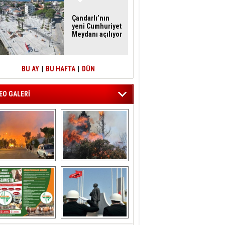
Çandarlı’nın
yeni Cumhuriyet
Meydanı açılıyor
BU AY
|
BU HAFTA
|
DÜN
EO GALERİ
liağa ‘da  otluk 
Aliağa'nın Ciğerleri 
alanda çıkan 
Yandı
yangın evlere 
sıçramadan 
söndürüldü
ÖNAL TARIM 
Aliağa'da Polis 