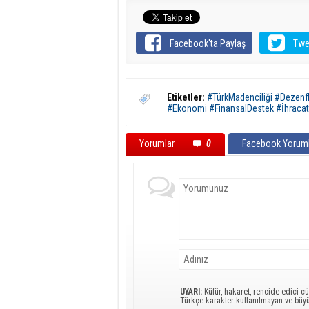
Facebook'ta Paylaş
Twe
Etiketler:
#TürkMadenciliği #Dezenf
#Ekonomi #FinansalDestek #İhracat
Yorumlar
0
Facebook Yoruml
UYARI:
Küfür, hakaret, rencide edici cü
Türkçe karakter kullanılmayan ve büy