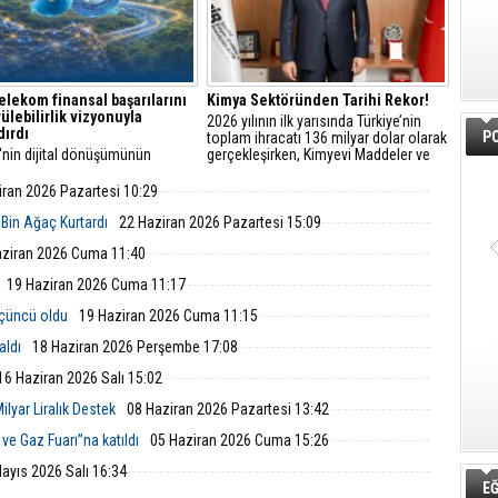
elekom finansal başarılarını
Kimya Sektöründen Tarihi Rekor!
ülebilirlik vizyonuyla
2026 yılının ilk yarısında Türkiye’nin
dırdı
PO
toplam ihracatı 136 milyar dolar olarak
'nin dijital dönüşümünün
gerçekleşirken, Kimyevi Maddeler ve
 Türk Telekom, finansal
Mamulleri sektörü ilk yarıyılda 17,1
arını sürdürülebilirlik odaklı
milyar dolarlık ihracatla Cumhuriyet
iran 2026 Pazartesi 10:29
uyla taçlandırmaya devam
tarihinin en yüksek ihracatını
gerçekleştirdi.
 Bin Ağaç Kurtardı
22 Haziran 2026 Pazartesi 15:09
aziran 2026 Cuma 11:40
19 Haziran 2026 Cuma 11:17
üçüncü oldu
19 Haziran 2026 Cuma 11:15
aldı
18 Haziran 2026 Perşembe 17:08
16 Haziran 2026 Salı 15:02
ilyar Liralık Destek
08 Haziran 2026 Pazartesi 13:42
ve Gaz Fuarı”na katıldı
05 Haziran 2026 Cuma 15:26
ayıs 2026 Salı 16:34
EĞ