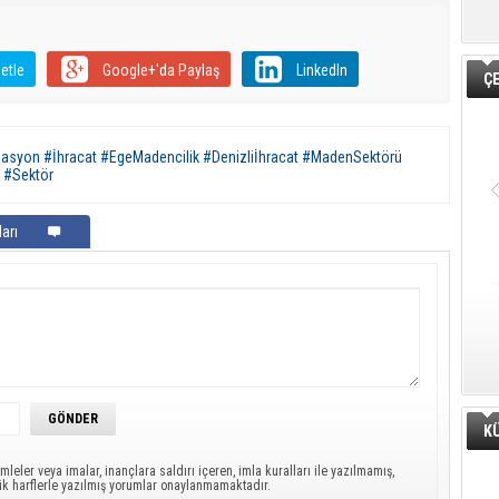
etle
Google+'da Paylaş
LinkedIn
Ç
lasyon #İhracat #EgeMadencilik #Denizliİhracat #MadenSektörü
 #Sektör
arı
K
mleler veya imalar, inançlara saldırı içeren, imla kuralları ile yazılmamış,
ük harflerle yazılmış yorumlar onaylanmamaktadır.