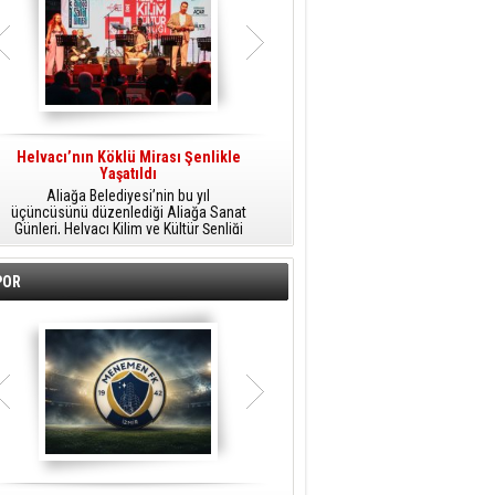
Helvacı’nın Köklü Mirası Şenlikle
Helvacı’da Kültür, Sanat Ve Müzik
A
Yaşatıldı
Şöleni
Aliağa Belediyesi’nin bu yıl
Aliağa Belediyesi tarafından
üçüncüsünü düzenlediği Aliağa Sanat
düzenlenen Aliağa Sanat Günleri, 25
Günleri, Helvacı Kilim ve Kültür Şenliği
Temmuz Cumartesi günü Helvacı’da
ile Helvacı’da renkli bir güne sahne
birbirinden renkli etkinliklerle devam
A
oldu.
edecek.
POR
o