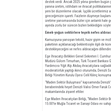
destek verdi. Ancak 2025 yılına girerken bugün gel
yanına üretim, istihdam ve ihracat politikaların
yeni bir düzenleme olacak. İşçilik ücretlerimiz a
gireceğimizin işareti. Faizlerin düşmeye başlamas
üretime yansımasında bizler için anlamlı hale ge
ayında zorlu bir sürecin bizleri beklediğini söyle
Emek-yoğun sektörlere teşvik nefes aldıra
Kamuoyuna yansıyan tekstil, hazır giyim ve mobi
paketinin açıklanacağı beklentisiyle ilgili de ko
destekleyeceğini ve nefes aldıracağını dillendir
Ege İhracatçı Birlikleri Genel Sekreteri İ. Cum
Müdürü Gülom Timurhan, Türk Ticaret Bankası G
Yardımcısı Yiğit Alp Akdaş ihracatçılara sağladık
moderatörlük yaptığı ikinci oturumda; Denizli S
Birliği Yönetim Kurulu Üyesi Celil Kılınç konuşmac
“Maden Sektör Buluşması” kapsamında Denizli’ye
beraberindeki heyet Denizli Valisi Ömer Faruk C
makamlarında ziyaret ettiler.
Ege Maden İhracatçıları Birliği, “Maden Sektör 
15:00’te Muğla Ticaret ve Sanayi Odası ev sahipl