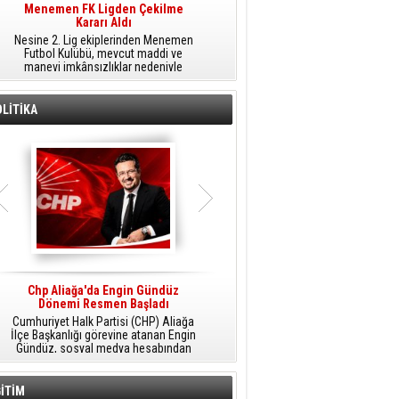
Menemen FK Ligden Çekilme
Furkan Yöntem Aliağa Fk’da
Kararı Aldı
​Aliağa FK, transfer çalışmaları
Nesine 2. Lig ekiplerinden Menemen
kapsamında Sarıyer'den orta saha
Futbol Kulübü, mevcut maddi ve
oyuncusu Furkan Yöntem'i kadrosuna
manevi imkânsızlıklar nedeniyle
dâhil etti.
ligden çekilme kararı aldığını açıkladı.
LİTİKA
Chp Aliağa'da Engin Gündüz
AK Parti Aliağa’da Genişletilmiş İlçe
Dönemi Resmen Başladı
Danışma Meclisi Yapıldı
Cumhuriyet Halk Partisi (CHP) Aliağa
AK Parti Aliağa İlçe Başkanlığı
M
İlçe Başkanlığı görevine atanan Engin
tarafından düzenlenen Genişletilmiş
Gündüz, sosyal medya hesabından
İlçe Danışma Meclisi Toplantısı,
yaptığı açıklamayla yeni döneme
partililerin ve teşkilat mensuplarının
ilişkin mesajlar verdi.
katılımıyla Aliağa Belediyesi Meclis
Salonu'nda yapıldı.
İTİM