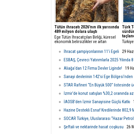
Tütün ihracatı 2026'nın ilk yarısında
Türk T
489 milyon dolara ulaştı
sürdür
taçlan
Ege Tütün İhracatçıları Birliği, küresel
ekonomik belirsizlikler ve artan
Türkiye
maliyetlere rağmen 2026'nın ilk altı
öncüsü
ayında ihracatını yüzde 4 artırarak 489
başarıl
İhracat şampiyonlarının 11’i Egeli
29 Haz
milyon dolara çıkardı ve istikrarlı
vizyon
büyümesini sürdürdü.
ediyor.
ESBAŞ, Çevreci Yatırımlarla 2025 Yılında 8
Aliağa'dan 12 Firma Devler Liginde!
19 H
Sanayi devlerinin 142’si Ege Bölgesi’nden
STAR Rafineri “En Büyük 500” listesinde 
İzmir'de konut satışları %30,2 oranında az
İAOSB’den İzmir Sanayisine Güçlü Katkı
Hazine Destekli Esnaf Kredilerinde 802,9 M
SOCAR Türkiye, Uluslararası “Hazar Petrol 
Şeftali ve nektarinde hasat coşkusu
26 M