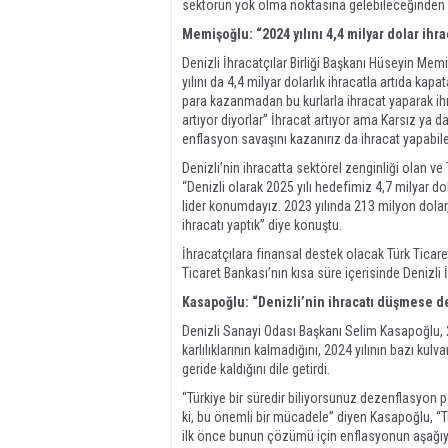
sektörün yok olma noktasına gelebileceğinden
Memişoğlu: “2024 yılını 4,4 milyar dolar ihr
Denizli İhracatçılar Birliği Başkanı Hüseyin Memi
yılını da 4,4 milyar dolarlık ihracatla artıda kap
para kazanmadan bu kurlarla ihracat yaparak ih
artıyor diyorlar” İhracat artıyor ama Karsız ya
enflasyon savaşını kazanırız da ihracat yapabi
Denizli’nin ihracatta sektörel zenginliği olan ve
“Denizli olarak 2025 yılı hedefimiz 4,7 milyar d
lider konumdayız. 2023 yılında 213 milyon dolar, 
ihracatı yaptık” diye konuştu.
İhracatçılara finansal destek olacak Türk Ticare
Ticaret Bankası’nın kısa süre içerisinde Denizli İ
Kasapoğlu: “Denizli’nin ihracatı düşmese de
Denizli Sanayi Odası Başkanı Selim Kasapoğlu, 2
karlılıklarının kalmadığını, 2024 yılının bazı kulva
geride kaldığını dile getirdi.
“Türkiye bir süredir biliyorsunuz dezenflasyon p
ki, bu önemli bir mücadele” diyen Kasapoğlu, 
ilk önce bunun çözümü için enflasyonun aşağıya