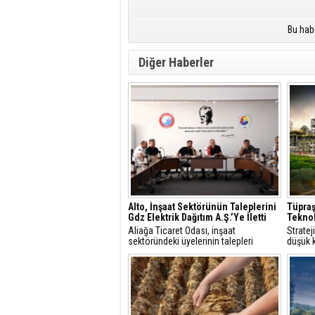
Bu hab
Diğer Haberler
Alto, İnşaat Sektörünün Taleplerini
Tüpraş
Gdz Elektrik Dağıtım A.Ş.’Ye İletti
Teknol
Aliağa Ticaret Odası, inşaat
Strate
sektöründeki üyelerinin talepleri
düşük k
üzerine GDZ Elektrik Dağıtım
çözüml
yetkilileriyle toplantı düzenledi.
hidroje
Görüşmede sayaç panosu ve enerji
projele
odası düzenlemeleriyle ilgili yeni
şartlar ve başvuru süreçleri
değerlendirildi.