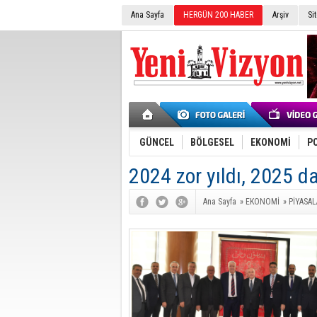
Ana Sayfa
HERGÜN 200 HABER
Arşiv
Si
GÜNCEL
BÖLGESEL
EKONOMİ
PO
2024 zor yıldı, 2025 da
Ana Sayfa
»
EKONOMİ
»
PİYASAL