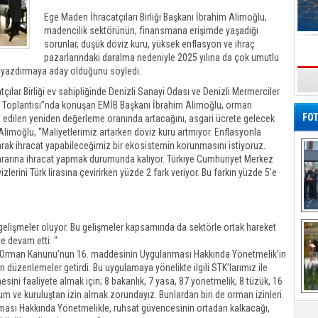
Ege Maden İhracatçıları Birliği Başkanı İbrahim Alimoğlu,
madencilik sektörünün, finansmana erişimde yaşadığı
sorunlar, düşük döviz kuru, yüksek enflasyon ve ihraç
pazarlarındaki daralma nedeniyle 2025 yılına da çok umutlu
ını yazdırmaya aday olduğunu söyledi.
s
atçılar Birliği ev sahipliğinde Denizli Sanayi Odası ve Denizli Mermerciler
ör Toplantısı”nda konuşan EMİB Başkanı İbrahim Alimoğlu, orman
FOT
an edilen yeniden değerleme oranında artacağını, asgari ücrete gelecek
 Alimoğlu, “Maliyetlerimiz artarken döviz kuru artmıyor. Enflasyonla
arak ihracat yapabileceğimiz bir ekosistemin korunmasını istiyoruz.
ararına ihracat yapmak durumunda kalıyor. Türkiye Cumhuriyet Merkez
izlerini Türk lirasına çevirirken yüzde 2 fark veriyor. Bu farkın yüzde 5’e
De
elişmeler oluyor. Bu gelişmeler kapsamında da sektörle ortak hareket
Al
e devam etti: “
an Orman Kanunu’nun 16. maddesinin Uygulanması Hakkında Yönetmelik’in
n düzenlemeler getirdi. Bu uygulamaya yönelikte ilgili STK’larımız ile
esini faaliyete almak için; 8 bakanlık, 7 yasa, 87 yönetmelik, 8 tüzük, 16
m ve kuruluştan izin almak zorundayız. Bunlardan biri de orman izinleri.
ası Hakkında Yönetmelikle, ruhsat güvencesinin ortadan kalkacağı,