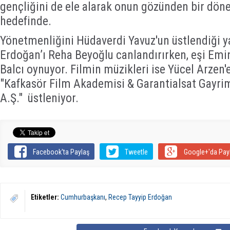
gençliğini de ele alarak onun gözünden bir dö
hedefinde.
Yönetmenliğini Hüdaverdi Yavuz'un üstlendiği 
Erdoğan’ı Reha Beyoğlu canlandırırken, eşi Emi
Balcı oynuyor. Filmin müzikleri ise Yücel Arzen'e
"Kafkasör Film Akademisi & Garantialsat Gayri
A.Ş." üstleniyor.
Facebook'ta Paylaş
Tweetle
Google+'da Pay
Etiketler:
Cumhurbaşkanı
,
Recep Tayyip Erdoğan