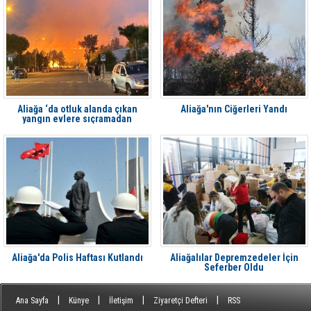
Aliağa ‘da otluk alanda çıkan
Aliağa'nın Ciğerleri Yandı
yangın evlere sıçramadan
söndürüldü
Aliağa'da Polis Haftası Kutlandı
Aliağalılar Depremzedeler İçin
Seferber Oldu
|
|
|
|
Ana Sayfa
Künye
İletişim
Ziyaretçi Defteri
RSS