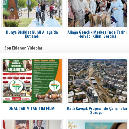
Dünya Bisiklet Günü Aliağa’da
Aliağa Gençlik Merkezi’nde Tarihi
Kutlandı
Helvacı Kilimi Sergisi
Son Eklenen Videolar
ÖNAL TARIM TANITIM FİLMİ
Katlı Kavşak Projesinde Çalışmalar
Sürüyor