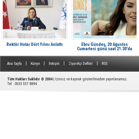
Rektör Hotar Dört Yılını Anlattı
Ebru Gündeş, 20 Ağustos
Cumartesi günü saat 21.30’da
Aliağa'da Avcı Ramadan’da
|
|
|
|
Ana Sayfa
Künye
İletişim
Ziyaretçi Defteri
RSS
Tüm Hakları Saklıdır © 2004
| İzinsiz ve kaynak gösterilmeden yayınlanamaz.
Tel : 0533 557 8894