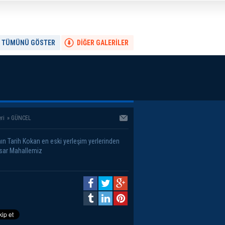
TÜMÜNÜ GÖSTER
DİĞER GALERİLER
ri
»
GÜNCEL
nın Tarih Kokan en eski yerleşim yerlerinden
sar Mahallemiz