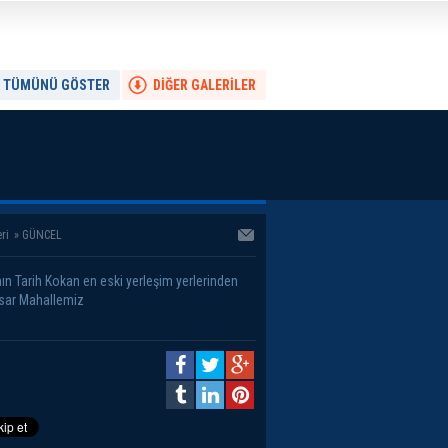
TÜMÜNÜ GÖSTER
DİĞER GALERİLER
ri
»
GÜNCEL
nın Tarih Kokan en eski yerleşim yerlerinden
sar Mahallemiz