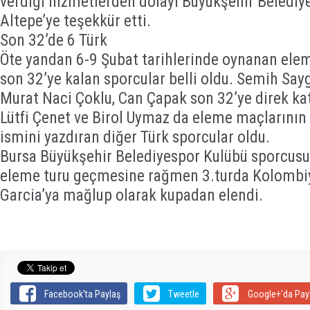
verdiği hizmetlerden dolayı Büyükşehir Beledi
Altepe’ye teşekkür etti.
Son 32’de 6 Türk
Öte yandan 6-9 Şubat tarihlerinde oynanan ele
son 32’ye kalan sporcular belli oldu. Semih Say
Murat Naci Çoklu, Can Çapak son 32’ye direk kat
Lütfi Çenet ve Birol Uymaz da eleme maçlarının 
ismini yazdıran diğer Türk sporcular oldu.
Bursa Büyükşehir Belediyespor Kulübü sporcus
eleme turu geçmesine rağmen 3.turda Kolombiya
Garcia’ya mağlup olarak kupadan elendi.
Facebook'ta Paylaş
Tweetle
Google+'da Pay