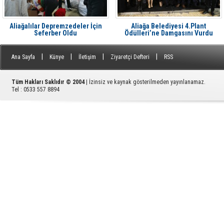
Aliağalılar Depremzedeler İçin
Aliağa Belediyesi 4.Plant
Seferber Oldu
Ödülleri’ne Damgasını Vurdu
|
|
|
|
Ana Sayfa
Künye
İletişim
Ziyaretçi Defteri
RSS
Tüm Hakları Saklıdır © 2004
| İzinsiz ve kaynak gösterilmeden yayınlanamaz.
Tel : 0533 557 8894