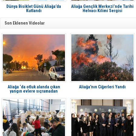
Dünya Bisiklet Günü Aliağa’da
Aliağa Gençlik Merkezi’nde Tarihi
Kutlandı
Helvacı Kilimi Sergisi
Son Eklenen Videolar
Aliağa ‘da otluk alanda çıkan
Aliağa'nın Ciğerleri Yandı
yangın evlere sıçramadan
söndürüldü